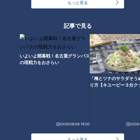
もっと見る
・ＣＢＣテレビ「チャント！」の特集を厳選して公開します。
（月～金 午後3時49分から午後7時 愛知・岐阜・三重で放送）
最新話の見逃し配信はこちら
記事で見る
いよいよ開幕戦！名古屋グランパス
の現戦力をおさらい
オススメ関連コンテンツ
「梅とツナのサラダそう
り方【キユーピー３分ク
【次の動画】【皮膚の難病と生
【前の動画】学校の先生に伝え
きる】歩き始めは２歳になる直
たい！「差別と偏見」の現実 母
2026/08/08 19:00
2026/
前…スローペースの成長過程を
が語ったことは…CBCテレビ定
お見せします！CBCテレビ定期
期配信型ドキュメンタリー「ピ
もっと見る