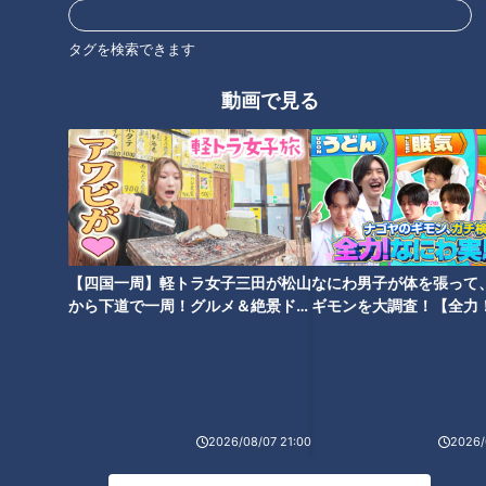
【前例のない手術】難病・道化
「賀久くん５歳の冬」と「華那
師様魚鱗癬と闘う大学生に聞
さん１９歳の冬」30万人に1人
タグを検索できます
く、手術の理由とその後…配信
の皮膚の難病 ドキュメンタリー
型ドキュメンタリー「ピエロと
「ピエロと呼ばれた息子」 CBC
動画で見る
タグ
呼ばれた息子」第114話
ドキュメンタリー
動画
ドキュメンタリー
WEB限定
ピエロと呼ばれた息子
番組紹介
【四国一周】軽トラ女子三田が松山
なにわ男子が体を張って
から下道で一周！グルメ＆絶景ドラ
ギモンを大調査！【全力
イブ⑳
験部～ナゴヤのギモン、
ドキュメンタリー
～】
ピエロと呼ばれた息子
ドキュメンタリーやニュース特集をお届けします。
・受賞作品をはじめとしたドキュメンタリー
2026/08/07 21:00
2026/
・ディレクターが取材対象に迫った、テレビでは放送していない特
別版