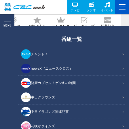
テレビ
ラジオ
イベント
MENU
ニュース
お気に入り
ランキング
ピックアップ
新着記事
CBC MAGAZINE
番組一覧
１９歳の女子大生も悩む‥「私も魚鱗
癬」賀久君との出会いで‥CBCテレビ 定
チャント！
期配信型ドキュメンタリー「ピエロと呼
ばれた息子」第３３話
newsX（ニュースクロス）
2021/11/24 19:00
健康カプセル！ゲンキの時間
中日クラウンズ
中日ドラゴンズ関連記事
花咲かタイムズ