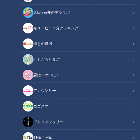
太田×石井のデララバ
キユーピー３分クッキング
ドキュメンタリー
道との遭遇
ピエロと呼ばれた息子
ともだちたまご
皮膚の難病『道化師様魚鱗癬』と闘う濵口賀久くん（４）。
恋はロケ中に！
今回は、京都の大学に通う山本華那さん（19）との交流シーン
です。
アナウンサー
華那さんは、賀久くんと同じく、産まれてすぐ道化師様魚鱗癬
ゴゴスマ
と診断されました。
病気と闘い、向き合いながら…大学に通う姿は、濵口さん一家
ドキュメンタリー
の“道しるべ”です。
今の悩みや過去に苦労したことなど、華那さんと母親の真理子
THE TIME,