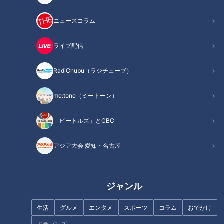
さんに聞きました。
ニュースコラム
魚鱗癬は皮膚が乾燥して、うろこ状になり、剥がれ落ちる病気
で、中でも道化師様魚鱗癬は症状が最も重く、国内では、30
ライブ配信
万人に1人と言われている難病です。
この配信は、道化師様魚鱗癬（どうけしようぎょりんせん）と
RadiChubu（ラジチューブ）
闘う４歳の男の子・賀久くんを追った定期配信型ドキュメンタ
me:tone（ミートーン）
リーです。
「ビートルズ」とCBC
撮影：ＣＢＣ福嶋カメラマン 2021年11月
アジア大会 愛知・名古屋
この記事の画像を見る
この記事を見たあなたへのおすすめ
ジャンル
生活
グルメ
エンタメ
スポーツ
コラム
おでかけ