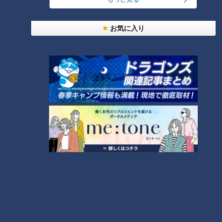
配信型ドキュメンタリー「ピエ
エロと呼ばれた息子」第３２話
ロと呼ばれた息子」第３４話
お気に入り
「痛い！」伸びた爪が皮膚に食
【ピエロの父】息子のためな
い込む！？辛くても‥長時間ガ
ら、化粧もします！“おじいさん
マンの爪切り編…CBCテレビ 定
メイク”とは…CBCテレビ定期配
期配信型 CBCドキュメンタリー
信型ドキュメンタリー「道化師
「ピエロと呼ばれた息子」第３
様魚鱗癬」第３０話
１話
手の変形で握る力が‥母ちゃん
泣かせの克服メソッドとは！？
CBCテレビ 定期配信型ドキュメ
ンタリー「道化師様魚鱗癬」第
２９話