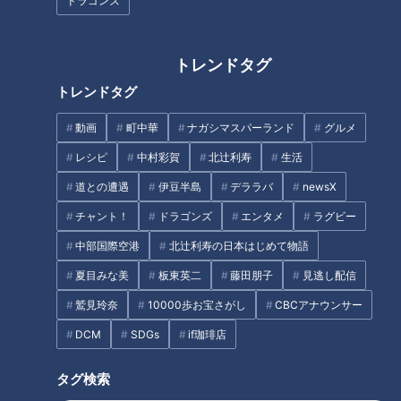
ドラゴンズ
トレンドタグ
もうすぐ３年生！大きくなって
皮膚の難病「魚鱗癬」と闘う少
剥がれる皮膚の量も…～配信型
年…○○博士に？～配信型ドキ
トレンドタグ
ドキュメンタリー「ピエロと呼
ュメンタリー「ピエロと呼ばれ
ばれた息子」第１３４話
た息子」第１３９話
動画
町中華
ナガシマスパーランド
グルメ
レシピ
中村彩賀
北辻利寿
生活
道との遭遇
伊豆半島
デララバ
newsX
チャント！
ドラゴンズ
エンタメ
ラグビー
【登校】日直、友達、席の場
家族で皮膚の難病と闘っていま
中部国際空港
北辻利寿の日本はじめて物語
所…夏休み明けの賀久くんの様
す…すべては息子、そして患者
夏目みな美
板東英二
藤田朋子
見逃し配信
子は～配信型ドキュメンタリー
のために～ 配信型ドキュメン
「ピエロと呼ばれた息子」第１
タリー「ピエロと呼ばれた息
鷲見玲奈
10000歩お宝さがし
CBCアナウンサー
３０話
子」第105話
DCM
SDGs
if珈琲店
タグ検索