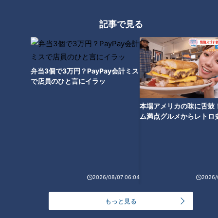
グルメ
おでかけ
ガンバレルーヤ
愛知
記事で見る
花咲かタイムズ
週末ジャーニー 推しタビ
番組紹介
弁当3個で3万円？PayPay会計ミス
で店員のひと言にイラッ
花咲かタイムズ
週末ジャーニー 推しタビ
本場アメリカの味に舌鼓
ム満点グルメからレトロ
話に花咲く「なるほど」情報満載！週末が楽しくなる土曜日朝の生
で！愛知・東海市の感動
ワイド番組！
選
ホームページ
番組サイト
2026/08/07 06:04
2026/
最新話の見逃し配信はこちら
もっと見る