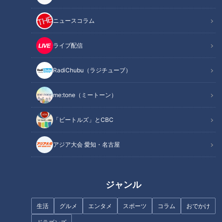
名古屋市中村区名駅1-1-4 JR名古屋駅 名古屋中央通り
TEL:052-533-6001
ニュースコラム
■9月スタート!秋の新作「大人のご褒美パフェ」
ライブ配信
名古屋駅の至近「ささしまライブ」エリア初のホテルとして開
業し、観光や結婚式などで人気。開業当初からの人気企画「大
RadiChubu（ラジチューブ）
人のご褒美パフェ」に秋の新作が登場!
me:tone（ミートーン）
[問い合わせ]
ストリングスホテル 名古屋
「ビートルズ」とCBC
名古屋市中村区平池町4-60-7
TEL:052-589-0577(代表)
アジア大会 愛知・名古屋
■8月オープン!世界の山ちゃん新ブランド
「世界の山ちゃん」が既存の店舗とは一線を画す、ワンランク
ジャンル
上のお店としてオープンさせた新ブランド「山」。名物「幻の
手羽先」に加えて名古屋コーチンや愛知県の銘柄鶏・錦爽鶏
生活
グルメ
エンタメ
スポーツ
コラム
おでかけ
(きんそうどり)などブランド鶏を使った料理が揃っているのが