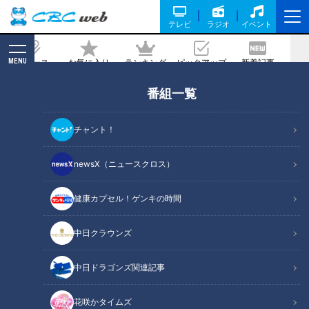
テレビ
ラジオ
イベント
MENU
ニュース
お気に入り
ランキング
ピックアップ
新着記事
CBC MAGAZINE
番組一覧
ぴよりん！オトナパフェ！山ちゃん極上
ランチ！ガンバレルーヤが秋の話題名駅
チャント！
グルメを堪能！【花咲かタイムズ】
newsX（ニュースクロス）
2022/10/03 17:08
2022年10月1日放送
健康カプセル！ゲンキの時間
中日クラウンズ
中日ドラゴンズ関連記事
花咲かタイムズ