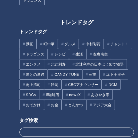
ドラゴンズ
特徴。
[問い合わせ]
「山」名古屋駅店
トレンドタグ
名古屋市中村区椿町15-27 名駅太閤通口ビル2F
トレンドタグ
TEL:052-433-2145
動画
町中華
グルメ
中村彩賀
チャント！
ドラゴンズ
レシピ
生活
友廣南実
この記事の画像を見る
エンタメ
北辻利寿
北辻利寿の日本はじめて物語
この記事を見たあなたへのおすすめ
道との遭遇
CANDY TUNE
三重
坂下千里子
角上清司
静岡
CBCアナウンサー
DCM
SDGs
if珈琲店
newsX
あみやき亭
おでかけ
お金
とんかつ
アジア大会
タグ検索
究極の映えラーメン誕生！ハッ
ぼる塾が食べまくる！残暑を吹
ピーレインボーラーメン！
き飛ばすスタミナ飯！【花咲か
タイムズ】