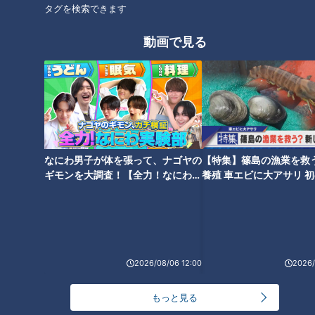
タグを検索できます
動画で見る
よしお兄さんと行く！夏休みに
ガンバレルーヤが豪華なブッフ
行きたい伊勢志摩アクティビテ
ェを大満喫！【ズワイガニ＆ロ
ィ！【うなずキング】
ーストビーフ】ホテルブッフ
ェ！
なにわ男子が体を張って、ナゴヤの
【特集】篠島の漁業を救
ギモンを大調査！【全力！なにわ実
養殖 車エビに大アサリ 
験部～ナゴヤのギモン、ガチ検証
【newsX】
～】
キャベツ山盛り味噌かつ＆巨大
ゆうまの恋ロケリベンジ！チャ
エビ天タワー！ 東海地方のや
ラ男卒業なるか？登山ロケで恋
2026/08/06 12:00
2026/
りすぎ！インパクトめしを徹底
の予感♡
紹介
もっと見る
タグ