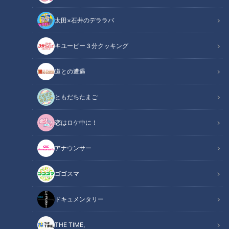
太田×石井のデララバ
キユーピー３分クッキング
花咲かタイムズ
週末ジャーニー 推しタビ
道との遭遇
秋のグルメスペシャル！ガンバレルーヤが名古屋駅周辺の新グ
ともだちたまご
ルメを食べつくすタビをしてきました！見てすぐマネできる推
恋はロケ中に！
しポイントもたくさん紹介してますよ！
アナウンサー
■名古屋名物!ぴよりんのモーニング
去年11月にグランドオープン。名古屋コーチンの卵を使ったプ
ゴゴスマ
リンをババロアで包み込んだひよこ型スイーツ「ぴよりん」を
モーニングやランチで楽しめる名古屋駅構内のカフェ。
ドキュメンタリー
[問い合わせ]
ぴよりんSTATION カフェ ジャンシアーヌ
THE TIME,