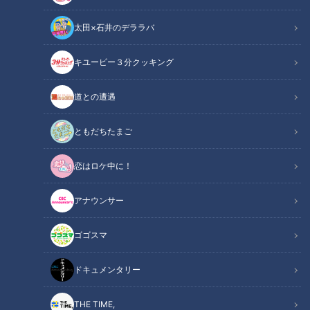
太田×石井のデララバ
キユーピー３分クッキング
道との遭遇
CBCテレビ：画像『写真AC』より「屋台ラーメン」
ともだちたまご
ニュースコラム
東西南北論説風
恋はロケ中に！
哀愁たっぷりのメロディーが窓の外から流れてくると、もうた
アナウンサー
まらない。住んでいる街に、夜な夜な「屋台ラーメン」がやっ
て来た。懐かしい夜食の思い出である。
ゴゴスマ
INDEX
ドキュメンタリー
屋台ラーメンの歴史
THE TIME,