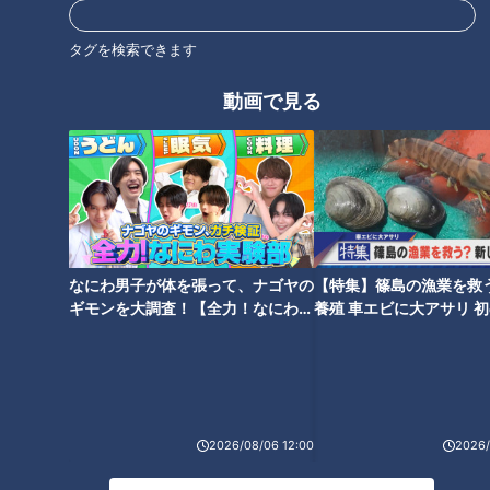
タグを検索できます
動画で見る
CBCテレビ：画像『写真AC』より「屋台ラーメンの提灯」
なにわ男子が体を張って、ナゴヤの
【特集】篠島の漁業を救
ギモンを大調査！【全力！なにわ実
養殖 車エビに大アサリ 
何といっても、印象深いのはその“登場曲”である。屋台ラーメ
験部～ナゴヤのギモン、ガチ検証
【newsX】
～】
ンといえば「チャルメラ」の音色。チャルメラはもともとは木
管楽器だが、そのラッパのような笛から奏でられる「チャララ
～ララ、チャラ、ララララ～」というメロディーは、一度でも
聞いたら耳に残るのではないだろうか。この曲が流れると、屋
2026/08/06 12:00
2026/
台の登場だった。