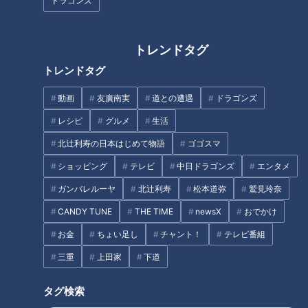
ドラゴンズ
が、味にはしっくりきそうでもある。
トレンドタグ
独特な登場曲があった
トレンドタグ
動画
友廣南実
道との遭遇
ドラゴンズ
レシピ
グルメ
生活
北辻利寿の日本はじめて物語
ゴゴスマ
ショッピング
テレビ
中日ドラゴンズ
エンタメ
ガンバレルーヤ
北辻利寿
松本道弥
鷲見玲奈
CANDY TUNE
THE TIME
newsX
おでかけ
お金
ちょい足し
チャント！
テレビ番組
三重
上田家
下道
タグ検索