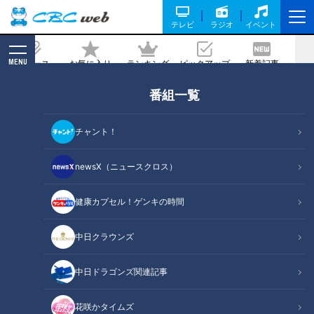
テレビ
ラジオ
イベント
MENU
ニュース
お気に入り
ランキング
ピックアップ
新着記事
CBC MAGAZINE
番組一覧
チャルメラの音色に踊る食欲～街の「屋
台ラーメン」は熱々の風物詩だった！
チャント！
2024/01/23 10:40
newsX（ニュースクロス）
健康カプセル！ゲンキの時間
中日クラウンズ
中日ドラゴンズ関連記事
花咲かタイムズ