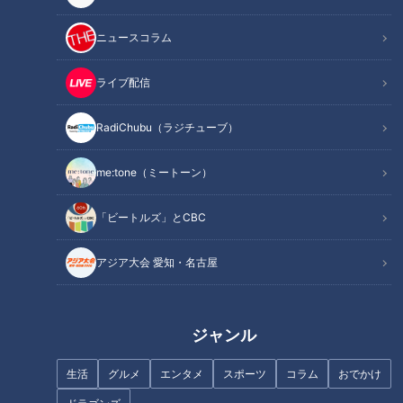
独特な登場曲があった
屋台ラーメンの思い出
ニュースコラム
ひとつの“外食”だった
即席めんにも「チャルメラ」
ライブ配信
カップめんの登場で･･･
オススメ関連コンテンツ
RadiChubu（ラジチューブ）
me:tone（ミートーン）
屋台ラーメンの歴史
「ビートルズ」とCBC
「屋台ラーメン」は、その荷台に、ラーメンの食材、食器、コ
アジア大会 愛知・名古屋
ンロ、さらに料理に使ったり食器を洗ったりする水などを積ん
でやって来た。言わば、ラーメンの“移動販売店”である。もと
もとは、江戸時代にあった「夜鳴きそば」に由来すると言われ
ジャンル
ている。明治時代に、海外から日本にラーメンという麺メニュ
ーが持ち込まれて、横浜など港町の屋台で提供されていたもの
生活
グルメ
エンタメ
スポーツ
コラム
おでかけ
が、移動式の店スタイルで登場した。「中華そば」と呼んだ方