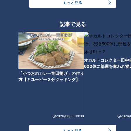
もっと見る
屋台ラーメンの思い出
記事で見る
初めて屋台ラーメンを食べた昭和４０年代は、すでに軽トラッ
クだったが、それ以前の屋台は、リヤカーだったそうだ。やっ
て来るのは、夕方ではなく、完全に日も落ちた午後９時すぎか
ら夜半にかけての時間だった。夕食後に、少し小腹がすき始め
オカルトコレクター田中
た頃である。チャルメラの音色が近づいてくると、どこの街角
600体に部屋を奪われ寝
にいるのか、町内を探しながら走った。
下？
「かつおのカレー竜田揚げ」の作り
方【キユーピー３分クッキング】
ひとつの“外食”だった
2026/08/06 18:00
2026/
もっと見る