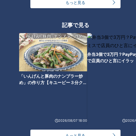
もっと見る
CBCテレビ『チャント！』マヂ学校に向かいます
記事で見る
そして、次は『スクラム』です。7人制の場合は、3対3で行い
ます。マヂラブは番組スタッフを加えて、平均身長180セン
チ。対するラクビー部の女子3人の平均身長は155センチ。大
弁当3個で3万円？PayP
人と子どものような体格差の対決です。マヂラブチームは「こ
で店員のひと言にイラッ
れで押されたら恥ずかしい」と挑んだものの、彼女たちに押さ
れ気味の驚きの展開となりました。
「いんげんと豚肉のナンプラー炒
め」の作り方【キユーピー３分クッ
キング】
2026/08/07 18:00
2026/
もっと見る