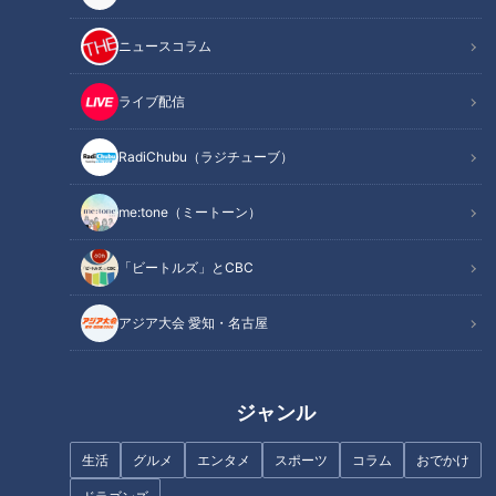
ニュースコラム
ライブ配信
RadiChubu（ラジチューブ）
me:tone（ミートーン）
CBCテレビ『チャント！』マヂ学校に向かいます
「ビートルズ」とCBC
部員が6人とマネージャー1人という少人数で活動する、この
アジア大会 愛知・名古屋
『女子ラグビー部』。ラグビーは一般的には15人制ですが、女
子は競技人口も少ないため、7人制が主流だとか。リオ五輪や
東京五輪でも正式種目として実施。試合は前半後半それぞれ7
ジャンル
分ですが、15人制のコートと大きさが変わらないこともあり、
少人数が動き回るスピード感あふれる試合展開が魅力です。こ
生活
グルメ
エンタメ
スポーツ
コラム
おでかけ
の高校には2019年に発足。今は部員が6人のため、他の高校と