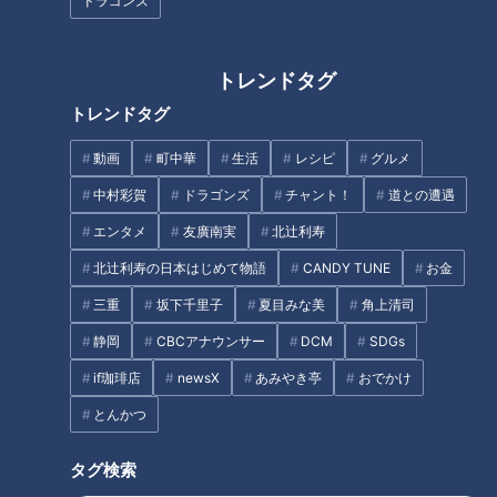
ドラゴンズ
合同で試合に出場しています。一見、おっとりとした彼女たち
にマヂラブの二人はラグビーの基本を教えてもらうことに。
トレンドタグ
トレンドタグ
動画
町中華
生活
レシピ
グルメ
中村彩賀
ドラゴンズ
チャント！
道との遭遇
エンタメ
友廣南実
北辻利寿
北辻利寿の日本はじめて物語
CANDY TUNE
お金
三重
坂下千里子
夏目みな美
角上清司
静岡
CBCアナウンサー
DCM
SDGs
CBCテレビ『チャント！』マヂ学校に向かいます
if珈琲店
newsX
あみやき亭
おでかけ
まずは『ラン＆パス』。「ラグビーは前方向にパスをしてはい
とんかつ
けない」という基本を押さえつつ、野田も参加して部員たちと
タグ検索
走りながらパス回し。真横や少し後方にパスする動きを「やっ