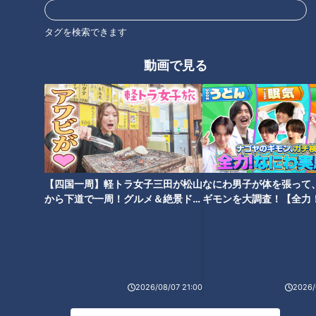
たことない動き」と、初めての体験をしました。続いて『3対
2』。部員3人のオフェンスとマヂラブ2人のディフェンスでの
タグを検索できます
対戦です。2回やってもマヂラブがボールを奪うことができ
ず、簡単にディフェンスを突破される始末。かわっては『スク
動画で見る
リューパス』。遠くにパスすることが多い7人制には必須のテ
クニックで、ボールに強い回転をかけて行います。初心者には
結構難しいパスですが、野田が部員に指導を受けてやってみる
とすぐにコツを掴んだようで、「すごい。初めてとは思えな
い」などと部員たちから言われるくらいのパスを見せました。
【四国一周】軽トラ女子三田が松山
なにわ男子が体を張って
から下道で一周！グルメ＆絶景ドラ
ギモンを大調査！【全力
イブ⑳
験部～ナゴヤのギモン、
～】
2026/08/07 21:00
2026/