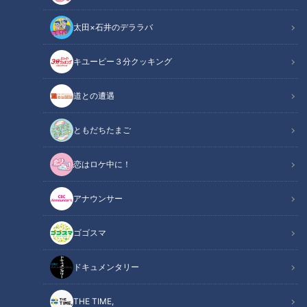
太田×石井のデララバ
キユーピー３分クッキング
チャント！
道との遭遇
マヂ学校に向かいます
ともだちたまご
『マヂカルラブリー』の野田クリスタルと村上の二人が東海地
恋はロケ中に！
方の学校におじゃまし、今どきの“リアルな学校生活”を紹介す
る『マヂ学校に向かいます』。今回は、名古屋駅近くにある女
アナウンサー
子高『啓明学館高校』の『ラグビー部』です。実は、名古屋市
の高校で唯一の女子ラグビー部だとか。練習グラウンドがあ
ゴゴスマ
る、愛知県あま市の『七宝(しっぽう)キャンパス』にマヂラブ
が向かいました。
ドキュメンタリー
THE TIME,