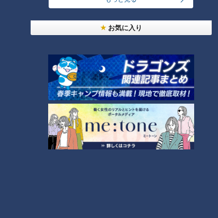
お気に入り
CBCテレビ『チャント！』マヂ学校に向かいます
小さな体に大きなパワー！ その秘密は、5種類のサーキット
トレーニングです。例えば、長くて重い縄を両手に持ち、波打
つように動かす『バトルロープ』を30秒行って20秒間休憩
し、次の『斜め懸垂』を30秒行ってまた短い休憩を挟んで、
順番にトレーニングをしていくというもの。村上が体験してみ
ますが、どれをやってもヨレヨレです。