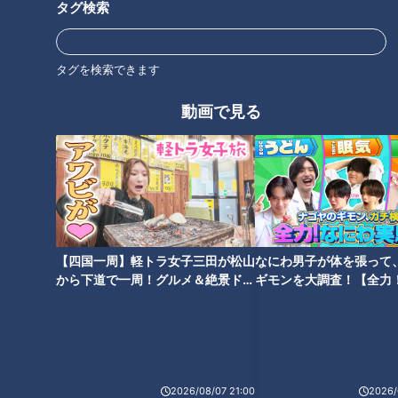
タグ検索
き、ソースをつけて食べる。
タグを検索できます
CBCテレビ「キユーピー３分クッキング」 2025年7月29日 放
動画で見る
送より
この記事の画像を見る
この記事を見たあなたへのおすすめ
【四国一周】軽トラ女子三田が松山
なにわ男子が体を張って
から下道で一周！グルメ＆絶景ドラ
ギモンを大調査！【全力
イブ⑳
験部～ナゴヤのギモン、
～】
「揚げなすの牛しゃぶ巻き」の
「さばの竜田揚げ」の作り方
作り方【キユーピー３分クッキ
【キユーピー３分クッキング】
2026/08/07 21:00
2026/
ング】