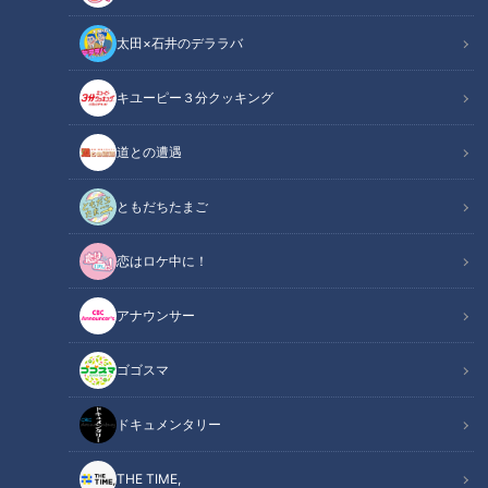
太田×石井のデララバ
CBCテレビ：画像『キユーピー3分クッキング』
キユーピー３分クッキング
キユーピー３分クッキング
レシピ紹介
道との遭遇
かつおを漬けにして、野菜と一緒に食べる手巻きサラダ。リー
ともだちたまご
フレタスは、サンチュやグリーンカールなど好みで選びましょ
恋はロケ中に！
う。（講師：こてらみや先生／キユーピー３分クッキング ）
アナウンサー
漬けがつおのサラダ巻き（2025年7月29日放
関連リンク
送）【３分クッキング公式】
ゴゴスマ
ドキュメンタリー
INDEX
材料（2人分）
THE TIME,