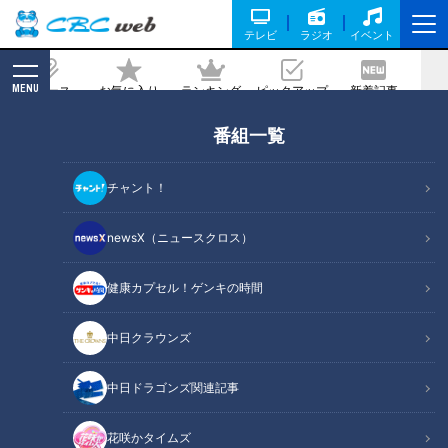
テレビ
ラジオ
イベント
MENU
ニュース
お気に入り
ランキング
ピックアップ
新着記事
CBC MAGAZINE
番組一覧
「漬けがつおのサラダ巻き」の作り方
【キユーピー３分クッキング】
チャント！
2025/07/29 18:00
2025年7月29日放送
newsX（ニュースクロス）
健康カプセル！ゲンキの時間
中日クラウンズ
中日ドラゴンズ関連記事
花咲かタイムズ