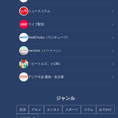
作り方
オススメ関連コンテンツ
ニュースコラム
ライブ配信
材料（2人分）
RadiChubu（ラジチューブ）
かつお(刺身用・切り身) 120g
me:tone（ミートーン）
酒、みりん 各大さじ1
しょうゆ 大さじ2
「ビートルズ」とCBC
トマト 1/2個(100g)
アボカド 1/2個(70g)
アジア大会 愛知・名古屋
貝割れ菜 1/2パック(40g)
炒り白ごま、リーフレタス 各適量
ソース
ジャンル
マヨネーズ 大さじ2
生活
グルメ
エンタメ
スポーツ
コラム
おでかけ
レモン汁 小さじ1