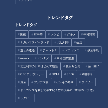
ドラゴンズ
作り方
トレンドタグ
1 耐熱容器に酒とみりんを入れ、電子レンジ(600W)に1分30
トレンドタグ
秒かけて煮きる。しょうゆを合わせてバットに入れて冷ます。
動画
町中華
レシピ
グルメ
中村彩賀
2 1のバットにかつおを並べ入れ、冷蔵庫に入れて、15分漬
ナガシマスパーランド
北辻利寿
生活
けたら返し、さらに15分漬ける。
道との遭遇
チャント！
ドラゴンズ
伊豆半島
newsX
エンタメ
中部国際空港
3 トマト、アボカドはかつおと同じ枚数の薄切りにする。貝
北辻利寿の日本はじめて物語
夏目みな美
藤田朋子
割れ菜は根元を落とす。
CBCアナウンサー
DCM
SDGs
if珈琲店
4 器にトマト、アボカド、汁気をペーパータオルで押さえた
お金
アジア大会
ゲンキの時間
ダイソー
かつお、貝割れ菜を盛り、かつおに炒り白ごまをふる。
ドラゴンズを愛して半世紀！竹内茂喜の『野球のドテ煮』
ラグビー
5 マヨネーズ、レモン汁を合わせてソースを作る。リーフレ
タスとともに4に添える。リーフレタスでかつおと野菜を巻