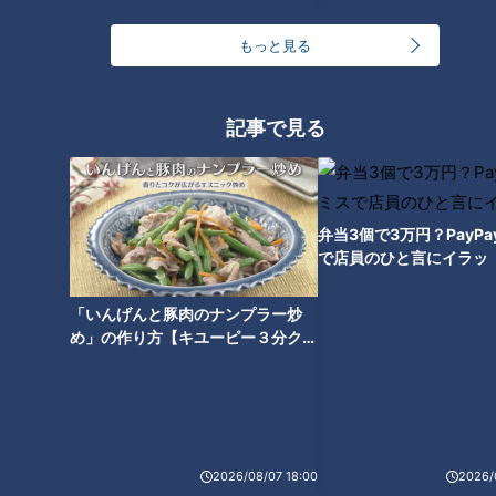
もっと見る
記事で見る
「厚揚げの高速煮込み」の作り
「厚揚げの肉巻き角煮」の作り
方【キユーピー３分クッキン
方【キユーピー３分クッキン
グ】
グ】
弁当3個で3万円？PayP
で店員のひと言にイラッ
「いんげんと豚肉のナンプラー炒
め」の作り方【キユーピー３分クッ
キング】
「冬瓜のヤムウンセン」の作り
「たけのこ揚げだんご」の作り
方【キユーピー３分クッキン
方【キユーピー３分クッキン
グ】
グ】
2026/08/07 18:00
2026/
タグ