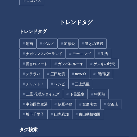
ドラゴンズ
作り方
トレンドタグ
トレンドタグ
1 キャベツは耐熱容器に入れてラップをし、電子レンジ
動画
グルメ
加藤愛
道との遭遇
(600W)に3～4分かける。粗熱がとれたら、葉元の固い部分を
そぎとって、そぎとった部分はみじん切りにする。
ナガシマスパーランド
モーニング
生活
愛されフード
ガンバレルーヤ
ゲンキの時間
2 玉ねぎ、しょうがは皮をむいてともにみじん切りにし、葉
デララバ
三田悠貴
newsX
if珈琲店
元の固い部分と合わせて片栗粉大さじ1をまぶす。
チャント！
レシピ
三上悠亜
三重 花咲かタイムズ
下呂温泉
中田翔
3 ボウルにひき肉、淡口しょうゆ、酒を入れて、粘りが出る
まで練り混ぜ、2を混ぜて肉だねを作る。
中部国際空港
伊豆半島
友廣南実
喫茶店
坂下千里子
山内彩加
東山動植物園
4 椀やボウルにラップを大きめに敷いてキャベツを広げる。
薄く小麦粉をふって肉だねをぬりつけ、薄く小麦粉をふってキ
タグ検索
ャベツを重ねて折り込み、薄く小麦粉をふって肉だねを重ね、