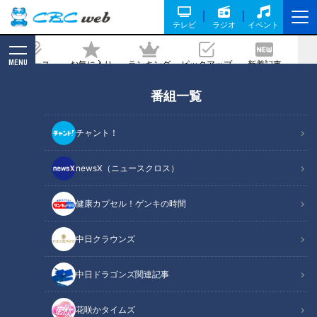
テレビ
ラジオ
イベント
MENU
ニュース
お気に入り
ランキング
ピックアップ
新着記事
CBC MAGAZINE
番組一覧
「玉ロールキャベツ」の作り方【キユー
ピー３分クッキング】
チャント！
2025/07/26 18:00
2025年7月26日放送
newsX（ニュースクロス）
健康カプセル！ゲンキの時間
中日クラウンズ
中日ドラゴンズ関連記事
花咲かタイムズ