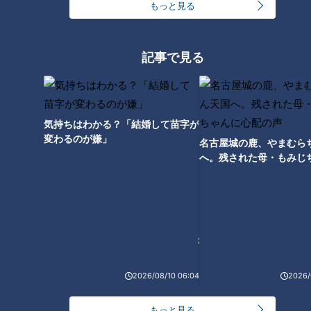
もっと見る
この記事の画像を見る
記事で見る
この記事を見たあなたへのおすすめ
気持ちはわかる？「結婚して苗字が
変わるのが嫌」
名古屋城の鹿、やまむら
へ。残された母・もみじ
配の声
「天津もやし」の作り方【キユ
「ビビンバ」の作り方【キユー
ーピー３分クッキング】
ピー３分クッキング】
2026/08/10 06:04
2026/
「パイ オ レザン」の作り方
「ずんだもち」の作り方【キユ
もっと見る