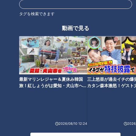
これを2～3回繰り返す。ラップごと持ち上げて全体を覆い、
タグを検索できます
口を絞って茶巾にして形を整える。同様にもう1つ作る。
動画で見る
5 分量の水、トマトジュース、淡口しょうゆ、みりんを混ぜ
合わせる。
6 耐熱容器にラップをはずした4を巻き終わりを下にして並
べて5を注ぎ、ローリエを入れてラップをし、電子レンジに10
分ほどかけて中まで火を通す。
最新マリンレジャー＆夏休み韓国
三上悠亜が過去イチの爆
旅！紅しょうがは愛知・犬山市へ
カタン森本激怒！ゲスト
7 器に食べやすく切ったロールキャベツを盛り、スープを注
【花咲かタイムズ】
【ともだちたまご】
いで粗びき黒こしょうをふる。
CBCテレビ「キユーピー３分クッキング」 2025年7月26日 放
2026/08/10 12:24
2026/
送より