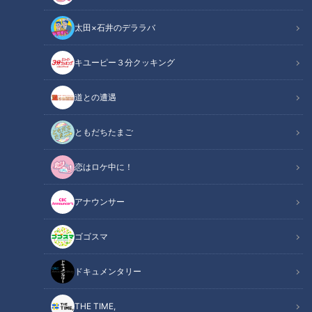
太田×石井のデララバ
CBCテレビ：画像『キユーピー3分クッキング』
キユーピー３分クッキング
キユーピー３分クッキング
レシピ紹介
道との遭遇
キャベツと肉だねをミルフィーユ状に重ねて作るロールキャベ
ともだちたまご
ツ。トマトジュースに淡口しょうゆ、みりんを加えた、ほんの
恋はロケ中に！
り和風のスープを合わせましょう。（講師：髙井英克先生／キ
ユーピー３分クッキング ）
アナウンサー
玉ロールキャベツ（2025年7月26日放送）
関連リンク
ゴゴスマ
【３分クッキング公式】
ドキュメンタリー
INDEX
THE TIME,