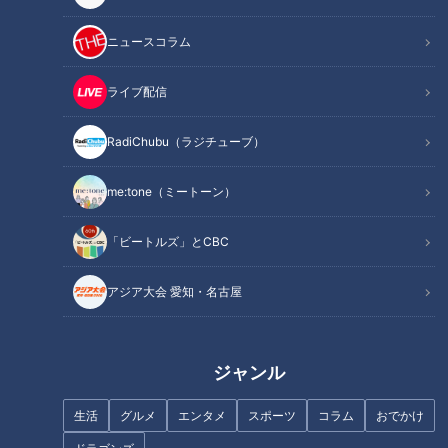
材料（2人分）
作り方
ニュースコラム
オススメ関連コンテンツ
ライブ配信
RadiChubu（ラジチューブ）
材料（2人分）
me:tone（ミートーン）
鶏ひき肉 200g
(淡口しょうゆ、酒各小さじ1)
「ビートルズ」とCBC
キャベツ 4～6枚(250g)
玉ねぎ 1/4個(50g)
アジア大会 愛知・名古屋
しょうが 1/2かけ
水、トマトジュース(食塩無添加) 各1カップ
淡口しょうゆ、みりん 各大さじ1と1/2
ジャンル
ローリエ 1枚
生活
グルメ
エンタメ
スポーツ
コラム
おでかけ
粗びき黒こしょう 適量
●片栗粉、小麦粉