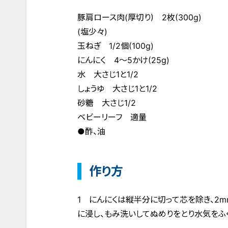
豚肩ロース肉(厚切り) 2枚(300g)
(塩少々)
玉ねぎ 1/2個(100g)
にんにく 4～5かけ(25g)
水 大さじ1と1/2
しょうゆ 大さじ1と1/2
砂糖 大さじ1/2
ベビーリーフ 適量
●酢、油
作り方
1 にんにくは縦半分に切って芯を除き、2
に浸し、もみ洗いしてぬめりをとり水気をふ