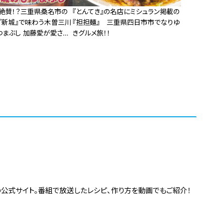
絶賛！？三重県桑名市の
『とんてき』の名店にミシュラン掲載の
『新城』で味わう木曽三川
『担担麺』 三重県四日市市でなりゆ
つまぶし 加藤愛が愛され
きグルメ旅！！
底調査
の公式サイト。番組で放送したレシピ、作り方を動画でもご紹介！