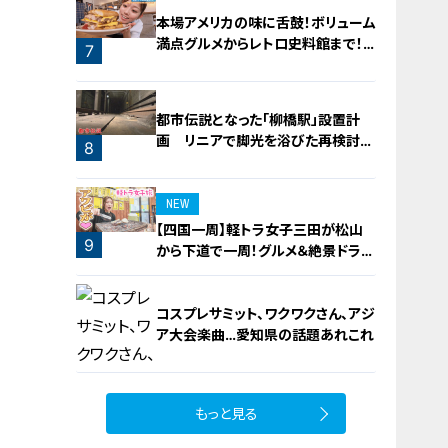
本場アメリカの味に舌鼓！ボリューム
満点グルメからレトロ史料館まで！
7
愛知・東海市の感動スポット3選
都市伝説となった「柳橋駅」設置計
画 リニアで脚光を浴びた再検討の
8
機運
NEW
【四国一周】軽トラ女子三田が松山
9
から下道で一周！グルメ＆絶景ドライ
ブ⑳
コスプレサミット、ワクワクさん、アジ
ア大会楽曲…愛知県の話題あれこれ
もっと見る