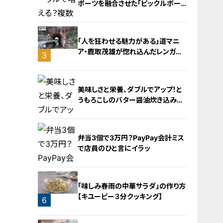
ポーツを融合させた「ピックルボー
ル」
「人を狂わせる魅力がある」道マニ
ア・鹿取茂雄が惚れ込んだレンガの
3
橋梁とは？未公開の道3選
2
美味しさと栄養、ダブルでアップ！と
うもろこしのバター醤油炊き込みご
飯
弁当3個で3万円？PayPay会計ミス
で店員のひと言にイラッ
4
「味しみ春雨の中華サラダ」の作り方
【キユーピー３分クッキング】
6
5