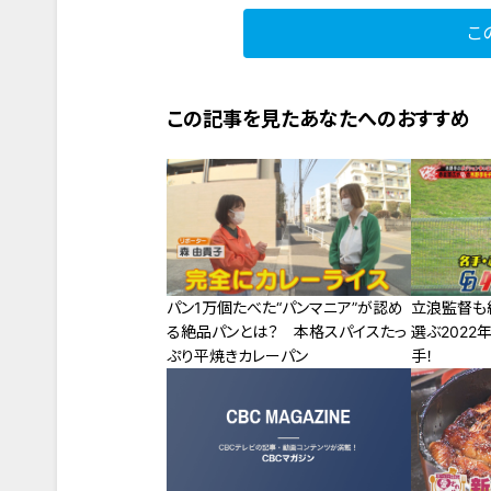
こ
この記事を見たあなたへのおすすめ
パン1万個たべた“パンマニア”が認め
立浪監督も
る絶品パンとは？ 本格スパイスたっ
選ぶ2022
ぷり平焼きカレーパン
手！