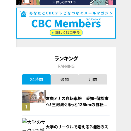
ランキング
RANKING
24時間
週間
月間
友廣アナの自転車旅｜愛知・蒲郡市
へ！三河湾ぐるっと125kmの自転車
1
旅！【チャント！特集】
大学のサークルで増える？複数のス