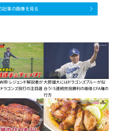
の記事の画像を見る
納得！レジェンド解説者が
大野雄大にはドラゴンズブルーが似
年ドラゴンズ投打の注目選
合う！5連続完投勝利の価値とFA権の
行方