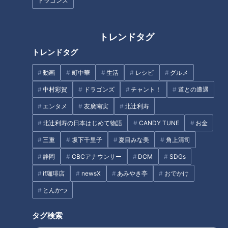
ドラゴンズ
物！【愛されフード】
愛知で人気の愛されフードと
は？
タグ
トレンドタグ
動画
グルメ
おでかけ
FANTASTICS
トレンドタグ
花咲かタイムズ
動画
町中華
生活
レシピ
グルメ
中村彩賀
ドラゴンズ
チャント！
道との遭遇
番組紹介
エンタメ
友廣南実
北辻利寿
北辻利寿の日本はじめて物語
CANDY TUNE
お金
花咲かタイムズ
「花咲かタイムズ」動画
三重
坂下千里子
夏目みな美
角上清司
静岡
CBCアナウンサー
DCM
SDGs
話に花咲く「なるほど」情報満載！週末が楽しくなる土曜日朝の生
ワイド番組！
if珈琲店
newsX
あみやき亭
おでかけ
とんかつ
ホームページ
番組サイト
タグ検索
最新話の見逃し配信はこちら