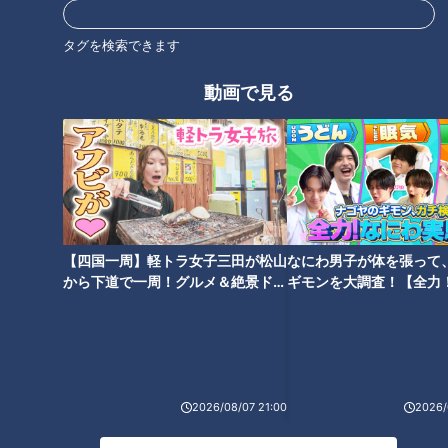
タグを検索できます
動画で見る
オススメ関連コンテンツ
【四国一周】軽トラ女子三田が松山
なにわ男子が体を張って
から下道で一周！グルメ＆絶景ドラ
ギモンを大調査！【全力
桜と紅葉がコラボ！気象予報士
赤く染まる北極！？限定公開中
イブ⑳
験部～ナゴヤのギモン、
が厳選する、東海地方のオスス
の「ツシマヤマネコ」も！東山
～】
メ「紅葉スポット」と「激ウマ
動植物園の目玉＆仰天スポット
お立ち寄りグルメ」
をご紹介
2026/08/07 21:00
2026/