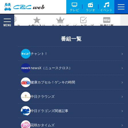
テレビ
ラジオ
イベント
MENU
ニュース
お気に入り
ランキング
ピックアップ
新着記事
CBC MAGAZINE
番組一覧
FANTASTICS・堀夏喜＆ 木村慧人が花
咲かタイムズに登場！
チャント！
2023/12/04 17:59
2023年12月2日放送
newsX（ニュースクロス）
健康カプセル！ゲンキの時間
中日クラウンズ
中日ドラゴンズ関連記事
花咲かタイムズ