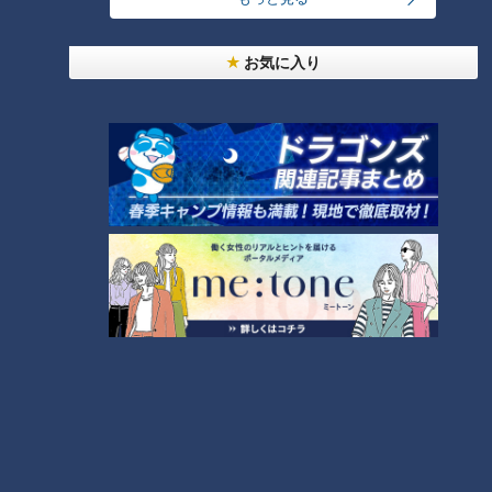
24時間
週間
月間
お気に入り
友廣アナの自転車旅｜愛知・蒲郡市へ！三河湾ぐる
っと125kmの自転車旅！【チャント！特集】
1
コスプレサミット、ワクワクさん、アジア大会楽
曲…愛知県の話題あれこれ
【全力！なにわ実験部～ナゴヤのギモン、ガチ検証
～】しらたきで作った豚バラミンチの油そば
3
【全力！なにわ実験部～ナゴヤのギモン、ガチ検証
～】にんじんプリン
4
2
美味しさと栄養、ダブルでアップ！とうもろこしの