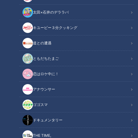
太田×石井のデララバ
花咲かタイムズ
キユーピー３分クッキング
「花咲かタイムズ」動画
道との遭遇
FANTASTICSが花咲かタイムズに登場！ニューアルバム＆ラ
イブツアーの情報をお届け！
ともだちたまご
恋はロケ中に！
この記事の画像を見る
アナウンサー
この記事を見たあなたへのおすすめ
ゴゴスマ
ドキュメンタリー
THE TIME,