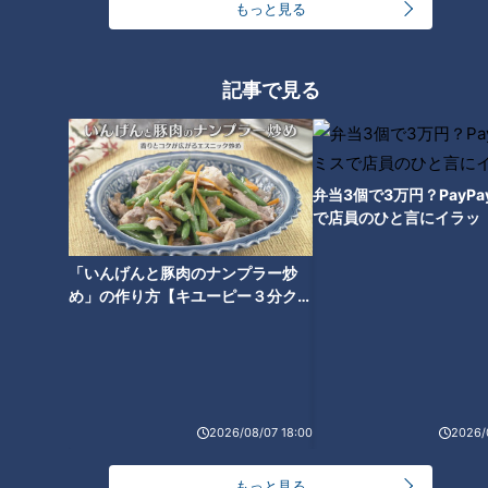
もっと見る
真珠貝の貝柱入り「パールコロ
ッケ」＆全国でも数少ない「登
記事で見る
れる灯台」！三重県・志摩市で
穴場スポットを巡ってみた
弁当3個で3万円？PayP
で店員のひと言にイラッ
「いんげんと豚肉のナンプラー炒
め」の作り方【キユーピー３分クッ
キング】
ランキング
2026/08/07 18:00
2026/
RANKING
もっと見る