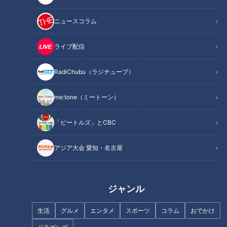
町中華が作るカツカレーが絶
三重県内NO.1！松阪市の隠れた
品！？総重量800gで背徳感
名所「道の駅 飯高駅」の人気の
ニュースコラム
MAXのデカ盛りメニュー！今食
秘密とは？
べるべき名古屋のカレーベスト
ライブ配信
3（後編）
RadiChubu（ラジチューブ）
me:tone（ミートーン）
「お宅の晩ご飯、撮らせて下さ
砂糖たっぷりの超デカドーナツ
い」スーパーの”カゴ中大調
で挟むハンバーガー！？ 「もっ
「ビートルズ」とCBC
査“で見つけた、家族や友人を思
と早く出会いたかった」 アメリ
う料理アイデア！
カンな“悪魔的ハイカロリー
アジア大会 愛知・名古屋
飯”とは
ジャンル
最高の焼き加減！とろける上ロ
行列必至の“鉄板肉焼”！？話題
生活
グルメ
エンタメ
スポーツ
コラム
おでかけ
ース / 12月オープン！新津島名
の新名物「重箱きしめん」も…