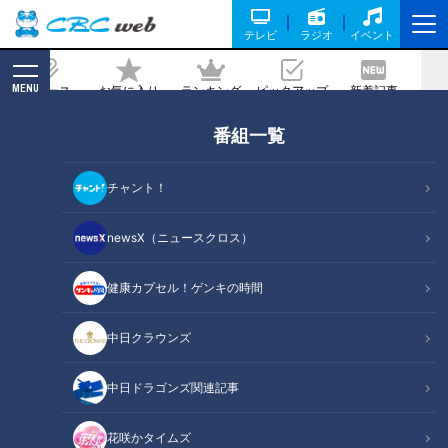
テレビ
ラジオ
イベント
MENU
ニュース
お気に入り
ランキング
ピックアップ
新着記事
CBC MAGAZINE
番組一覧
太っているのは意識の問題！？デブ脳を
ヤセ脳に変える方法
チャント！
2020/04/05 07:30
2020年4月5日放送第400回
newsX（ニュースクロス）
健康カプセル！ゲンキの時間
中日クラウンズ
中日ドラゴンズ関連記事
花咲かタイムズ