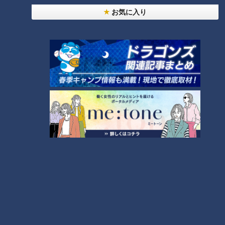
お気に入り
買い物でのヤセ脳テクニック
・お守りとして「アタリメ」を持つ
空腹のまま買い物に行った場合、スーパーに陳列された食べ物
は目に毒。その時にアタリメを持っていると「お腹が減ったら
これを食べよう」と心に余裕ができます。すると、食欲が抑え
られ、衝動買いも少なくなります。また、噛む刺激でも脳は満
足を感じるので、少しアタリメをかじってから、スーパーに行
くのもおすすめです。
・糖質をチェック
買い物をするときは、栄養成分表示の糖質の数値を他と見比べ
ましょう。脳には前頭葉という理性を司る部分があり、具体的
な情報を知る事で「こっちはやめて、これを食べよう！」と自
分に有利な行動を取るようになります。例えば、メロンパンな
ら他のメロンパンと数値を見比べる事によって、より糖質の低