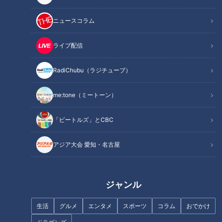
てしまう事はありませんか？そこで今回は、意識を変える事に
ニュースコラム
よってわずか半年で20kgの減量に成功した女性のダイエット
テクニックを公開！「デブ脳」を「ヤセ脳」に変える方法をご
ライブ配信
紹介します。
RadiChubu（ラジチューブ）
INDEX
me:tone（ミートーン）
あなたはいくつ当てはまる？太る人の共通項「デブあるあ
「ビートルズ」とCBC
る」
デブ脳の正体
アジア大会 愛知・名古屋
デブ脳をヤセ脳に変えるテクニック
買い物でのヤセ脳テクニック
オススメ関連コンテンツ
ジャンル
生活
グルメ
エンタメ
スポーツ
コラム
おでかけ
あなたはいくつ当てはまる？太る人の共通項「デ