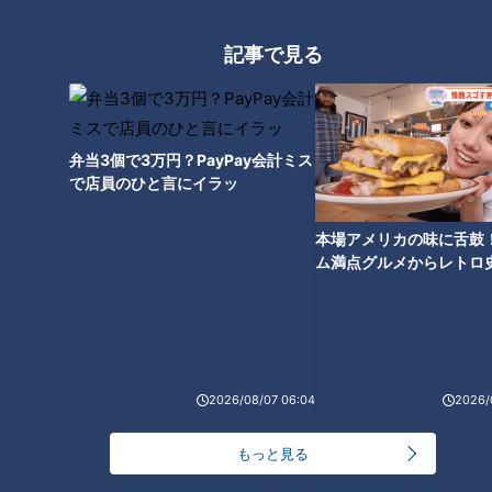
につながります。深呼吸をすると脳から満足感を促すセロトニ
ンが分泌されるため、食べたい欲求を抑えてくれます。
記事で見る
・外食をする場合はヤセた人と行く
脳には、ミラーニューロンといって目の前の人の動作や考えを
自分に写し取る脳細胞があります。そのため、ヤセた人と食事
弁当3個で3万円？PayPay会計ミス
で店員のひと言にイラッ
をすると、食べるスピードや量が自然とヤセた人と同じにな
り、結果として食欲が抑えられます。
本場アメリカの味に舌鼓
ム満点グルメからレトロ
・食欲が強くなったら食べる以外の行動を取る
で！愛知・東海市の感動
食欲が強くなった時、脳は五感を総動員して食べる行動に突進
選
します。この時に食べる以外の行動を行うと、食べたい意識が
別の方向に向かいます。それを繰り返す事によって食べる行動
に結び付きにくくなり食欲を抑える事ができます。別の事に意
2026/08/07 06:04
2026/
識を向けられれば、運動でもゲームでもOK。やりやすい行動
で食欲を紛らわせましょう。
もっと見る