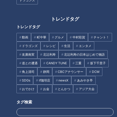
ドラゴンズ
ブあるある」
下記の項目に1つでも当てはまると、デブ脳の可能性がありま
トレンドタグ
す。
トレンドタグ
・太っている人を見ると安心する
動画
町中華
グルメ
中村彩賀
チャント！
・背中がかけないのを諦めている
ドラゴンズ
レシピ
生活
エンタメ
・床に落ちた物を足で取る
・自分の写真を撮らない
友廣南実
北辻利寿
北辻利寿の日本はじめて物語
・お菓子を開けたら1回で1袋食べきる
道との遭遇
CANDY TUNE
三重
坂下千里子
角上清司
静岡
CBCアナウンサー
DCM
デブ脳の正体
SDGs
if珈琲店
newsX
あみやき亭
おでかけ
お金
とんかつ
アジア大会
私たちが食事をする時、脳では「食べたい！」という“欲
求”と、「美味しい」と感じる“満足”が、互いにバランスを取
タグ検索
っているおかげで、必要な分だけの食べ物を摂取できていま
す。しかし、食べる事が大好きな人は脳が食べ物に過剰に反応