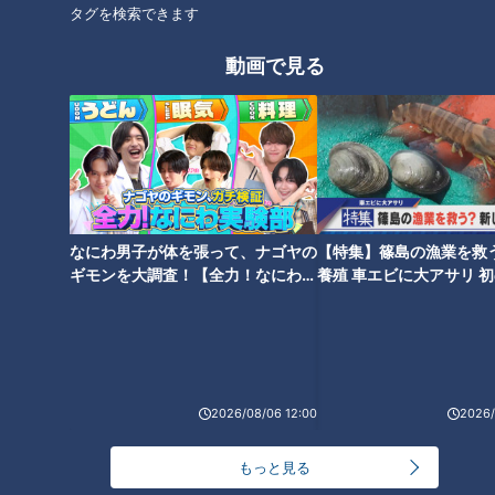
タグを検索できます
してしまい、食べたい“欲求”が高まる一方で、食べた“満足”は
感じにくくなっているのです。そのため、いつまでも食べ続け
動画で見る
てしまい負のスパイラルに陥ってしまいます。これがデブ脳の
正体です。
デブ脳をヤセ脳に変えるテクニック
・食事中にお箸を置く
なにわ男子が体を張って、ナゴヤの
【特集】篠島の漁業を救
食事中にお箸を置くと、食事のスピードが緩やかになり噛む回
ギモンを大調査！【全力！なにわ実
養殖 車エビに大アサリ 
験部～ナゴヤのギモン、ガチ検証
【newsX】
数が増えます。すると、一口一口の味を実感できるため、脳が
～】
満足を感じやすくなり食べる量が少なくなります。
・お菓子の袋の匂いをかぐ
2026/08/06 12:00
2026/
どうしてもお菓子を食べたくなったら、お菓子の袋の匂いかぎ
ましょう。匂いは満足と結びつきやすいため、食欲を抑える効
もっと見る
果が期待できます。さらに、思い切り匂いをかぐ行為は深呼吸