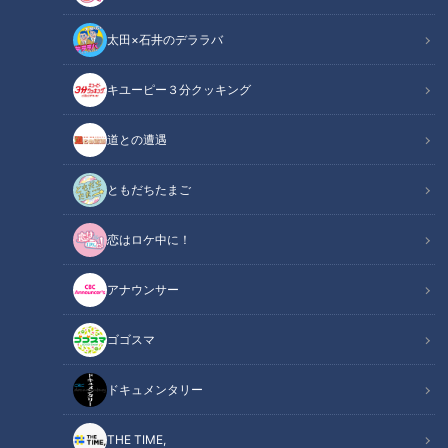
太田×石井のデララバ
キユーピー３分クッキング
健康カプセル！ゲンキの時間
道との遭遇
「健康カプセル！ゲンキの時間」アーカイブ
ともだちたまご
サマリー
Summary
恋はロケ中に！
ゲスト:内山信二
ゲンキスチューデント:馬場ももこ
アナウンサー
ゲンキリサーチャー:ハマカーン
ゴゴスマ
ドクター:浅野次義
ドキュメンタリー
現在、日本人の肥満者は4人に1人。それに伴い、メタボリッ
クシンドロームなど生活習慣病のリスクも高まります。しか
THE TIME,
し、ダイエットを決意しても、誘惑に負けてついつい食べ過ぎ