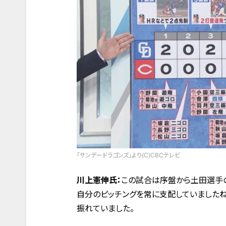
「サンデードラゴンズ」より(C)CBCテレビ
川上憲伸氏：
この試合は序盤から土田選手の
自分のピッチングを常に支配していましたね
振れていました。