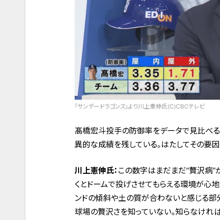
「サンデードラゴンズ」より川上憲伸氏(C)CBCテレビ
髙橋宏斗投手の防御率をデータで見比べると、
異的な成績を残している。はたしてその要因
川上憲伸氏：
この数字はまだまだ“贅沢病”
くとドームで投げさせてもらえる環境が心地
ンドの傾斜や土の質が合わないと感じる部
球場の贅沢さを知っていない。知らなければ