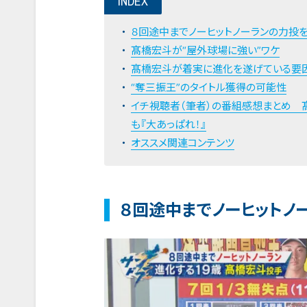
INDEX
８回途中までノーヒットノーランの力投
髙橋宏斗が“屋外球場に強い”ワケ
髙橋宏斗が着実に進化を遂げている要
“奪三振王”のタイトル獲得の可能性
イチ視聴者（筆者）の番組感想まとめ 
も『大あっぱれ！』
オススメ関連コンテンツ
８回途中までノーヒットノ