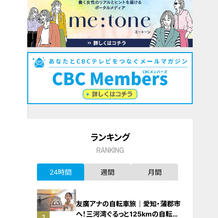
ランキング
RANKING
24時間
週間
月間
友廣アナの自転車旅｜愛知・蒲郡市
へ！三河湾ぐるっと125kmの自転車
1