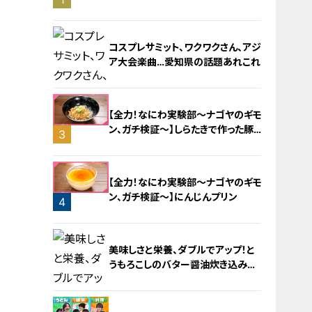
旅！【チャント！特集】
コスプレサミット、ワクワクさん、アジ
ア大会楽曲…愛知県の話題あれこれ
【全力！なにわ実験部～ナゴヤのギモ
ン、ガチ検証～】しらたきで作った豚
3
バラミンチの油そば
2
【全力！なにわ実験部～ナゴヤのギモ
ン、ガチ検証～】にんじんプリン
4
美味しさと栄養、ダブルでアップ！と
うもろこしのバター醤油炊き込みご
飯