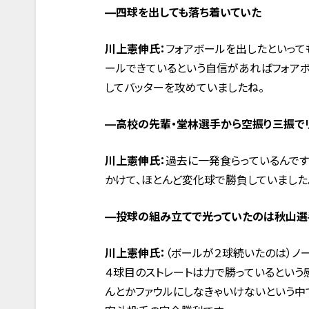
―四球を出しても落ち着いていた
川上憲伸氏：
フォアボールを出したといって
ールできているという自信があればフォアボ
してバッターを攻めていましたね。
―高校の先輩・堂林選手から空振り三振で
川上憲伸氏：
過去に一発食らっているんです
かけて、ほとんど変化球で勝負していました
―投球の組み立てで光っていたのは秋山選
川上憲伸氏：
（ボールが２球続いたのは）ノ
４球目のストレートは力で勝っているという
んとかファウルにしなきゃいけないという中