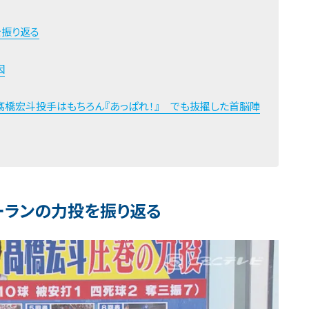
を振り返る
因
髙橋宏斗投手はもちろん『あっぱれ！』 でも抜擢した首脳陣
ーランの力投を振り返る