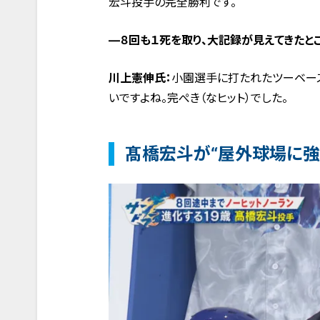
宏斗投手の完全勝利です。
―８回も１死を取り、大記録が見えてきたと
川上憲伸氏：
小園選手に打たれたツーベース
いですよね。完ぺき（なヒット）でした。
髙橋宏斗が“屋外球場に強