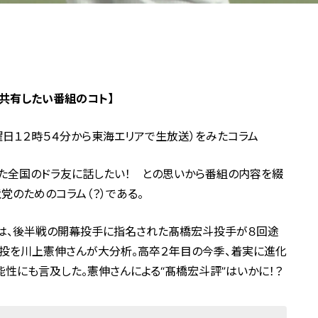
共有したい番組のコト】
曜日１２時５４分から東海エリアで生放送）をみたコラム
かった全国のドラ友に話したい！ との思いから番組の内容を綴
党のためのコラム（？）である。
スは、後半戦の開幕投手に指名された髙橋宏斗投手が８回途
力投を川上憲伸さんが大分析。高卒２年目の今季、着実に進化
性にも言及した。憲伸さんによる“髙橋宏斗評”はいかに！？