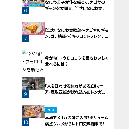
なにわ男子が体を張って、ナゴヤの
ギモンを大調査！【全力！なにわ実験
6
部～ナゴヤのギモン、ガチ検証～】
5
【全力！なにわ実験部～ナゴヤのギモ
ン、ガチ検証～】キャロットフレンチ
7
ロースト
今が旬！トウモロコシを最もおいしく
食べるには？
「人を狂わせる魅力がある」道マニ
ア・鹿取茂雄が惚れ込んだレンガの
8
9
橋梁とは？未公開の道3選
NEW
本場アメリカの味に舌鼓！ボリューム
10
満点グルメからレトロ史料館まで！