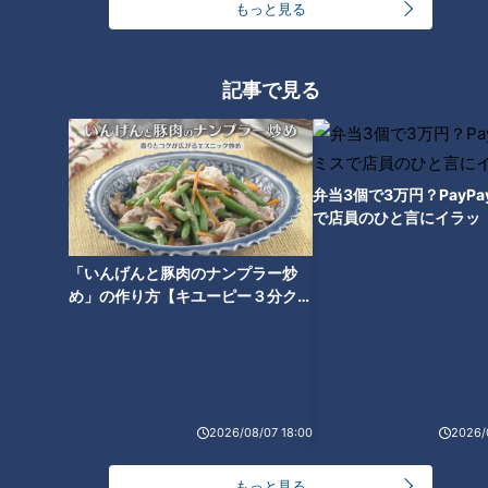
もっと見る
直し、戦ってもらいたいものです！
さて今週のサンドラは、開幕から好調を持続し、交流戦におい
記事で見る
ても投手陣を牽引し続けている木下拓哉捕手にスポットを当
て、レジェンド解説陣5人からの鋭くエグい質問をぶつけた。
弁当3個で3万円？PayP
で店員のひと言にイラッ
投手陣からの信頼度、日々上昇中！
「いんげんと豚肉のナンプラー炒
め」の作り方【キユーピー３分クッ
キング】
2026/08/07 18:00
2026/
もっと見る