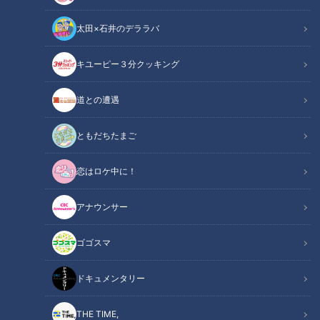
太田×石井のデララバ
キユーピー３分クッキング
中日ドラゴンズ
サンドラコラム
道との遭遇
【ドラゴンズを愛して半世紀！竹内茂喜の『野球のドテ煮』】
ともだちたまご
CBCテレビ「サンデードラゴンズ」（毎週日曜日12時54分か
恋はロケ中に！
ら東海エリアで生放送）
アナウンサー
INDEX
ゴゴスマ
今年の交流戦はまさに昇竜戦！
投手陣からの信頼度、日々上昇中！
ドキュメンタリー
“ストライクで勝負”こそ好調投手陣の証
以心伝心の大野、神経を使うのは柳
THE TIME,
準備と意識の大切さ