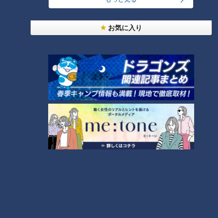
「サンデードラゴンズ」(C)CBCテレビ
お気に入り
先頭バッターに選んだのは捕手の大先輩でもある谷繁元信さ
ん。
＜質問＞
谷繁
『投手からの信頼度をMAX100とすると、自分ではどのく
らいだと思いますか？』
＜アンサー＞
“むずいな～エグイな～”とブツブツ独り言をつぶやきながら考
える木下。そして出た答えは！
木下
『80！今年は開幕からほとんどの試合に出させてもらっ
て、（投手が）サインに首を振る回数は徐々に減っているか
な。まあ、減ることが良いことだとは思わないですけど、意思