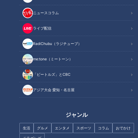
とにかく守備力をつけたい！
ニュースコラム
オススメ関連コンテンツ
ライブ配信
今年の交流戦はまさに昇竜戦！
RadiChubu（ラジチューブ）
全国のドラゴンズファンの皆さん、やっとかめだぁなも！3週
me:tone（ミートーン）
間ぶりのコラムとなる今回。これほどウキウキしながら、キー
ボードをカタカタ叩けるのもいつ以来ぶりかなと。レギュラー
「ビートルズ」とCBC
シーズンの成績が今一つ芳しくなかったわれらのドラゴンズ。
アジア大会 愛知・名古屋
交流戦に突入した途端、走攻守にわたって、まさに水を得た魚
のように生き生きとプレー！6月6日終了時点、DeNAと並びな
んと12球団トップを走る首位であります！（なんという素敵な
ジャンル
響きでしょう）
生活
グルメ
エンタメ
スポーツ
コラム
おでかけ