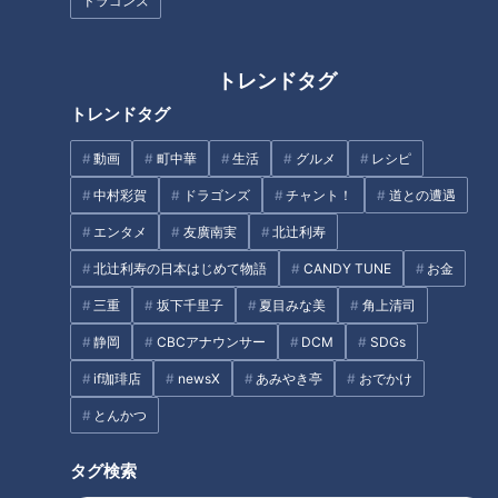
ドラゴンズ
トレンドタグ
トレンドタグ
動画
町中華
生活
グルメ
レシピ
中村彩賀
ドラゴンズ
チャント！
道との遭遇
エンタメ
友廣南実
北辻利寿
「サンデードラゴンズ」(C)CBCテレビ
北辻利寿の日本はじめて物語
CANDY TUNE
お金
好調の要因はひとえに投手陣の頑張りにあり、失点35、そし
三重
坂下千里子
夏目みな美
角上清司
て防御率2．94は12球団ベストの数字。そしてホームランの威
静岡
CBCアナウンサー
DCM
SDGs
力は抜群！DeNAの21本には見劣りする11本ではあるものの、
if珈琲店
newsX
あみやき亭
おでかけ
一発不足に泣いていた交流戦前とは雲泥の差！（数字はすべて
6月6日終了時点）
とんかつ
タグ検索
今週のゲストコメンテーターの山田久志氏もドラゴンズの絶好