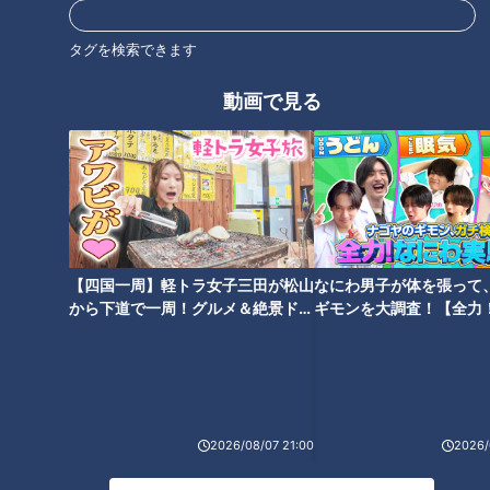
調ぶりに“強い！”の一言。投打のバランスが取れ、ゲームの進
め方が素晴らしいと、何も注文するものはないご様子。
タグを検索できます
動画で見る
【四国一周】軽トラ女子三田が松山
なにわ男子が体を張って
から下道で一周！グルメ＆絶景ドラ
ギモンを大調査！【全力
イブ⑳
験部～ナゴヤのギモン、
「サンデードラゴンズ」に出演する山田久志さん(C)CBCテレビ
～】
残る2カードを勝ち越せば、初の交流戦優勝も見え、またレギ
ュラーシーズン再開前に成績を5割に戻す大チャンスとなるだ
2026/08/07 21:00
2026/
けに、ドラゴンズにとって今年の交流戦は、まさに昇竜戦とも
いえる戦況！ロードゲームとなる来週の6連戦、気を引き締め