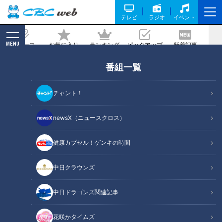
テレビ
ラジオ
イベント
MENU
ニュース
お気に入り
ランキング
ピックアップ
新着記事
CBC MAGAZINE
番組一覧
「もっと守備力をつけたいです」ドラゴ
ンズ好調投手陣を好リードする木下拓
チャント！
の“正捕手としての矜持”
newsX（ニュースクロス）
2021/06/07 21:50
健康カプセル！ゲンキの時間
中日クラウンズ
中日ドラゴンズ関連記事
花咲かタイムズ