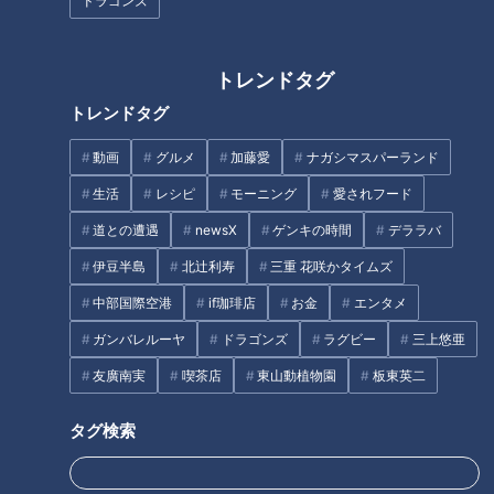
ドラゴンズ
がった借金もわずか1まで盛り返した。8月に入って、地元ナゴ
ヤドームでは6勝2分けと負けなしの絶好調が続いているドラ
ゴンズ。今週のサンドラはゲストコメンテーター井端弘和さん
トレンドタグ
に快進撃を続ける好調の要因について伺った。
トレンドタグ
動画
グルメ
加藤愛
ナガシマスパーランド
苦戦の3要因
生活
レシピ
モーニング
愛されフード
道との遭遇
newsX
ゲンキの時間
デララバ
まずは5カード連続勝ち越しの快進撃から。9年ぶりといえば
井端さんがショートのレギュラーとしてドラゴンズ優勝を牽引
伊豆半島
北辻利寿
三重 花咲かタイムズ
した年。その当時、ベンチ内の状況は、まさにいい流れで進
中部国際空港
if珈琲店
お金
エンタメ
み、連敗するとか負ける気がしない思いで戦っていたと述懐。
ガンバレルーヤ
ドラゴンズ
ラグビー
三上悠亜
顔ぶれがガラっと変わった現チームにおいても、自信をもって
友廣南実
喫茶店
東山動植物園
板東英二
の戦いができているはずだ。
タグ検索
井端さんが前回出演した7月26日終了時点、ドラゴンズは両リ
ーグ最速となる20敗を喫し、借金8とリーグ最下位を低迷して