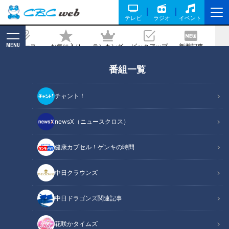
テレビ
ラジオ
イベント
MENU
ニュース
お気に入り
ランキング
ピックアップ
新着記事
CBC MAGAZINE
番組一覧
井端弘和がズバリ！ 5カード連続勝ち越
しドラゴンズ好調の要因を語る！
チャント！
2020/08/24 16:50
newsX（ニュースクロス）
健康カプセル！ゲンキの時間
中日クラウンズ
中日ドラゴンズ関連記事
花咲かタイムズ