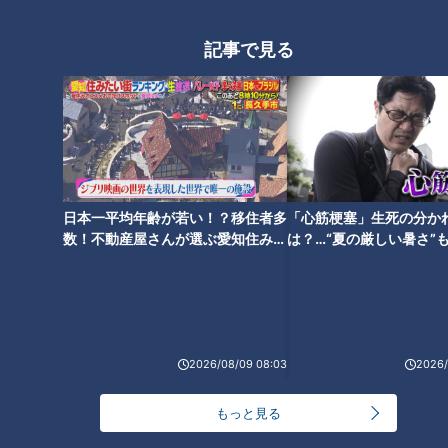
よく抑えている。打線も落ち着いて攻撃ができています、これ
からも投手陣は点を取ってもらうまで、なんとか我慢してゼロ
記事で見る
で抑えようと続けて欲しいと思います」
と、攻撃陣、投手陣の歯車がよく噛み合っている現状を高評
価。先発陣の顔ぶれも開幕当初から変わり、松葉、福谷、そし
て支配下入りしたロドリゲスが、良い意味計算外の活躍！好投
を続けているのも連続カード勝ち越しに起因していよう。
日本一平均年齢が若い！？移住者多
「心筋梗塞」生死の分か
数！不動産屋さんが選ぶ愛知住みた
は？…“夏の厳しい暑さ”
い街ランキング1位は？
に！発症前のキケンなサ
新戦力の台頭
法
続けて、ケガ人問題。開幕から投手では又吉、柳、野手では堂
上、高橋、アルモンテと、とにかくケガ人が続出し、なかなか
2026/08/09 08:03
2026/
チーム力が上がらないまま7月一カ月を苦闘し続けたドラゴン
ズ。7月出演時の井端さんはケガ人続出することも、しっかり
もっと見る
キャンプ、オープン戦時から想定しておくべきと断言。ケガ人