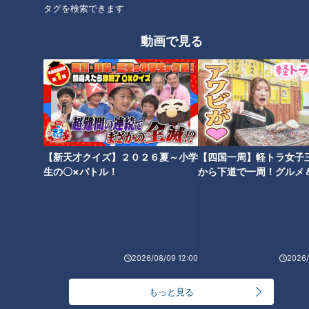
いた。当時、苦戦している要因について井端さんは3点挙げて
タグを検索できます
いた。
動画で見る
1．勝てない先発投手
2．ケガ人が多い
3．鬼門の2番
まず、勝ちがつかない先発投手について、井端さんが改善する
ための良策として挙げていたのは、“先に点を取られるな”。前
【新天才クイズ】２０２６夏～小学
【四国一周】軽トラ女子
回出演時までは、33試合中、先発投手は9つしか勝てず、なん
生の〇×バトル！
から下道で一周！グルメ
と15敗しており、相手に先制された場合は16敗を喫してい
イブ⑳
た。ただ出演以降は、23試合中10勝を先発投手が勝ち星を挙
げており、かなりの改善が見られるようになってきた。
先発陣の変化についての問いに井端さんは、
2026/08/09 12:00
2026/
「打撃陣が頑張り、先制点を取ってもらっている中、先発陣が
もっと見る