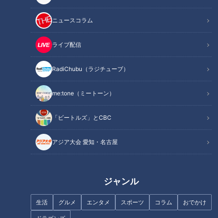
ニュースコラム
真夏の逆襲
ライブ配信
ドラゴンズはこんなもんじゃない！
RadiChubu（ラジチューブ）
ナゴヤドームに響き渡る絶対エースの声。それに呼応して巻き
me:tone（ミートーン）
起こる拍手。23日の対ベイスターズ戦で4試合連続完投勝利、
そして今季初の完封勝利を見事に飾った大野雄大投手がヒーロ
「ビートルズ」とCBC
ーインタビューで発した、まさにドラファンを泣かせる言葉
アジア大会 愛知・名古屋
だ。
それにしても我がドラゴンズは強い！先だって横浜スタジアム
ジャンル
で苦杯を喫した三連敗を今流行りの倍返しとはいかないもの
の、見事三連勝返しでベイスターズを撃破。2011年以来、9年
生活
グルメ
エンタメ
スポーツ
コラム
おでかけ
ぶりとなる5カード連続勝ち越しを記録。最大9つまで膨れ上