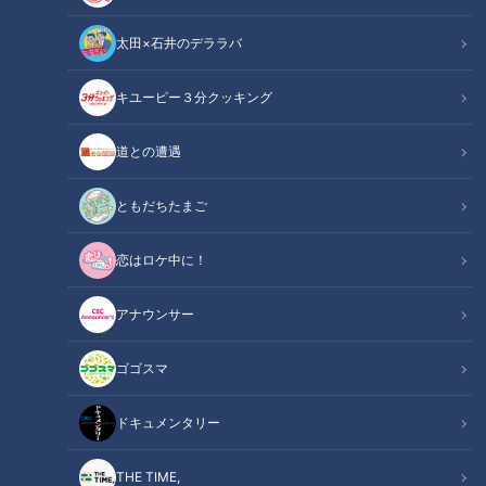
太田×石井のデララバ
中日ドラゴンズ
キユーピー３分クッキング
サンドラコラム
道との遭遇
「【ドラゴンズを愛して半世紀！竹内茂喜の『野球のドテ
煮』】
ともだちたまご
CBCテレビ「サンデードラゴンズ」（毎週日曜日午後12時54
恋はロケ中に！
分から東海エリアで生放送）を見たコラム」
アナウンサー
INDEX
ゴゴスマ
真夏の逆襲
苦戦の3要因
ドキュメンタリー
新戦力の台頭
1、2番は固定！コロコロ変えたらダメ！
THE TIME,
オススメ関連コンテンツ