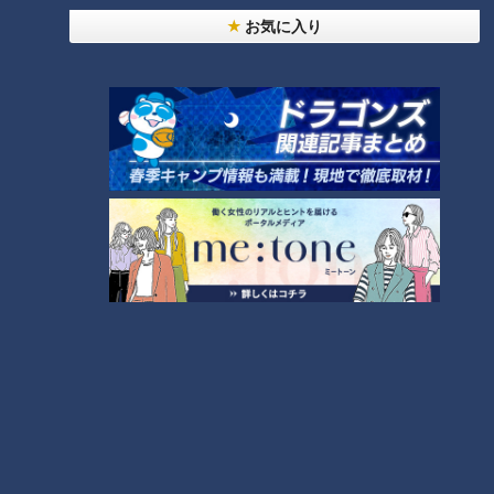
が出た時、それに代わる戦力の見極めの準備。井端さんはそう
お気に入り
言いたかったはずだ。
その後の結果はドラファンならご存じのはず。梅津、アリエ
ル・マルティネス、そして先だっての土曜日、福田が太ももの
張りを訴えて離脱したものの、攻撃の核・アルモンテが戻り、
新戦力として先述のロドリゲス、郡司が戦力として台頭し、主
力である平田が一軍の場へ戻ってきた。なかでもアルモンテの
復帰は打線に厚みが増し、攻撃力が数段アップ！ケガ人を補っ
て余りある戦力が整ったのが好調をキープしている要因となっ
ている。
「アルモンテの復帰は大きい。ただ戻ってきた時、どこのポジ
ションを守るかなと思っていたら、なんとライト！しかしこれ
が当たった！ケガ人が出ても、それに充てる選手を常に想定し
ておけば、万が一アクシデントが発生しても、何も慌てること
はない」