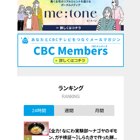
ランキング
RANKING
24時間
週間
月間
【全力！なにわ実験部～ナゴヤのギモ
ン、ガチ検証～】しらたきで作った豚
1