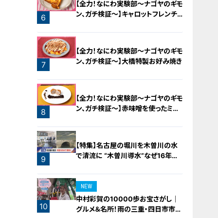
【全力！なにわ実験部～ナゴヤのギモ
ン、ガチ検証～】キャロットフレンチ
6
ロースト
【全力！なにわ実験部～ナゴヤのギモ
ン、ガチ検証～】大橋特製お好み焼き
7
【全力！なにわ実験部～ナゴヤのギモ
ン、ガチ検証～】赤味噌を使ったミル
8
フィーユ味噌トンカツ
【特集】名古屋の堀川を木曽川の水
で清流に “木曽川導水”なぜ16年ぶ
9
り？【newsX】
NEW
中村彩賀の10000歩お宝さがし｜
10
グルメ＆名所！雨の三重・四日市市で