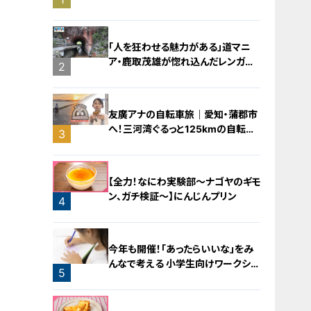
バラミンチの油そば
「人を狂わせる魅力がある」道マニ
ア・鹿取茂雄が惚れ込んだレンガの
2
橋梁とは？未公開の道3選
友廣アナの自転車旅｜愛知・蒲郡市
へ！三河湾ぐるっと125kmの自転車
3
旅！【チャント！特集】
【全力！なにわ実験部～ナゴヤのギモ
ン、ガチ検証～】にんじんプリン
4
今年も開催！「あったらいいな」をみ
んなで考える 小学生向けワークショ
5
ップを大府市で開催