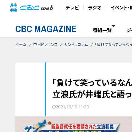
テレビ
ラジオ
イベント・
CBC MAGAZINE
番組一覧
ジ
ホーム
中日ドラゴンズ
サンドラコラム
「負けて笑っているな
「負けて笑っているな
立浪氏が井端氏と語
2021/10/19 11:30