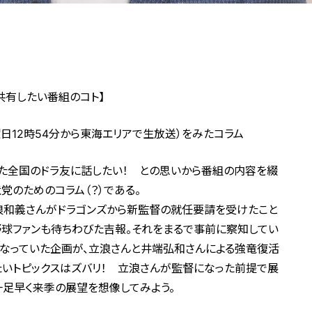
共有したい番組のコト】
曜日12時54分から東海エリアで生放送）をみたコラム
かった全国のドラ友に話したい！ との思いから番組の内容を綴
党のためのコラム（？）である。
と立浪和義さんがドラゴンズから新監督の就任要請を受けたこと
野球ファンも待ちわびた吉報。それをまるで事前に察知してい
行なっていた企画が、立浪さんと井端弘和さんによる強竜復活
たいトピックスはズバリ！ 立浪さんが監督になった前提で展
足早く来季の展望を想像してみよう。