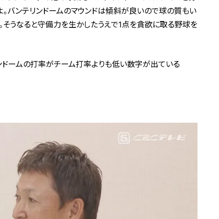
すよ。バンテリンドームのマウンドは傾斜が良いので球の質もい
る。そうなると守備力を生かしたうえで1点を貪欲に取る野球を
ンドームの打率がチーム打率よりも低い数字が出ている