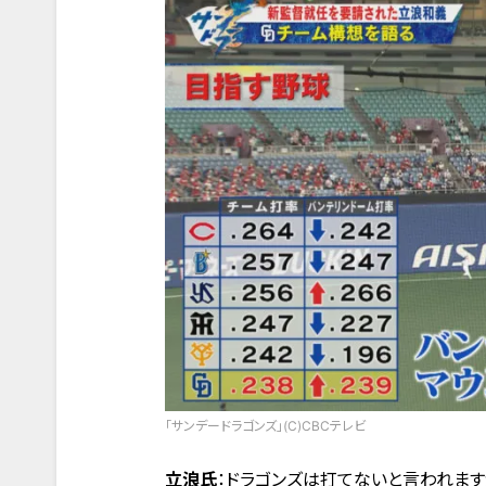
「サンデードラゴンズ」(C)CBCテレビ
立浪氏
：ドラゴンズは打てないと言われます