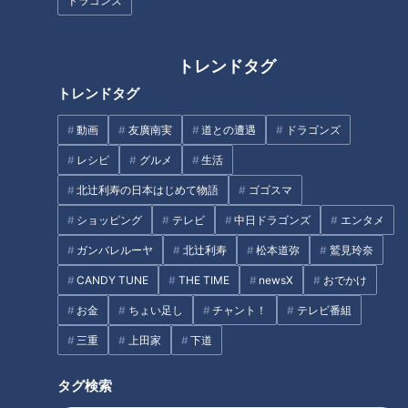
ドラゴンズ
します
※当選者の発表は発送をもってかえさせていただきます。
トレンドタグ
この記事の画像を見る
トレンドタグ
動画
友廣南実
道との遭遇
ドラゴンズ
レシピ
グルメ
生活
北辻利寿の日本はじめて物語
ゴゴスマ
デララバ編集局
ショッピング
テレビ
中日ドラゴンズ
エンタメ
ガンバレルーヤ
北辻利寿
松本道弥
鷲見玲奈
記事一覧
CANDY TUNE
THE TIME
newsX
おでかけ
お金
ちょい足し
チャント！
テレビ番組
この記事を見たあなたへのおすすめ
三重
上田家
下道
タグ検索