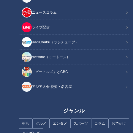
3月20日20:00～3月27日20:00
ニュースコラム
◆対象番組
太田石井のデララバ 3月20日（水）放送回
ライブ配信
◆クイズ
RadiChubu（ラジチューブ）
3月20日の放送回で紹介された、名駅のエスカグルメランキン
グで見事1位を獲得したお店の名前は？
me:tone（ミートーン）
◆ヒント
「ビートルズ」とCBC
見逃し配信を見れば答えがわかるかも！？詳しくは
コチラ
アジア大会 愛知・名古屋
◆応募フォーム
応募期間は終了いたしました、沢山のご応募ありがとうござい
ジャンル
ました！
生活
グルメ
エンタメ
スポーツ
コラム
おでかけ
※ご入力いただいた個人情報はプレゼント発送のみに利用いた