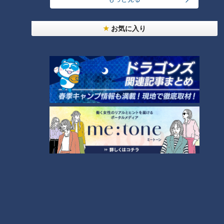
ホームページ
お気に入り
番組サイト
名古屋めし情報サイト
最新話の見逃し配信はこちら
オススメ関連コンテンツ
大須で味わう新感覚の手羽先！
豊富なフレーバーが人気の「手
癒やしの動物たちとリニューア
羽先むすめ」
ル！限定グルメで心もお腹も満