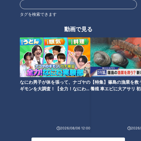
タグを検索できます
9000店から選ぶ東海3県「好き
モチモチの秘密は生地にあ
動画で見る
な麺の店ランキング」！第10位
り！“パンの神様”が作る「ゴー
から第6位まで発表 新幹線ホー
ルド食パン」とは？名古屋のパ
ムにあるきしめん店もランクイ
ン店ランキング第10位～第7位
ン
なにわ男子が体を張って、ナゴヤの
【特集】篠島の漁業を救
高級食材“飛騨牛"や“松茸“が食べ
愛知岐阜三重みそかつの名店
ギモンを大調査！【全力！なにわ実
養殖 車エビに大アサリ 
放題!季節と自然を感じる味覚狩
【太田×石井のデララバ】
験部～ナゴヤのギモン、ガチ検証
【newsX】
～】
り!五感を刺激する新アウトドア
スポットが続々誕生する岐阜県
を巡る旅
2026/08/06 12:00
2026/