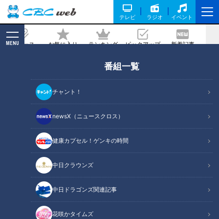
テレビ
ラジオ
イベント
MENU
ニュース
お気に入り
ランキング
ピックアップ
新着記事
CBC MAGAZINE
番組一覧
3/20（水）の「太田石井のデララバ」
を見るとわかるクイズに答えて、太田
チャント！
光・石井亮次のサイン入りステッカーを
当てよう！
newsX（ニュースクロス）
2024/03/20 20:00
2024年3月20日放送
健康カプセル！ゲンキの時間
中日クラウンズ
中日ドラゴンズ関連記事
花咲かタイムズ