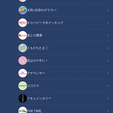
太田×石井のデララバ
キユーピー３分クッキング
太田×石井のデララバ
道との遭遇
デララバ
ともだちたまご
応募期間は3月27日20時をもって終了いたしました、
恋はロケ中に！
沢山のご応募ありがとうございました！
アナウンサー
3月20日の放送回に関するクイズに正解した方から抽選で3名
様に、太田光・石井亮次のサイン入り番組オリジナルステッカ
ゴゴスマ
ーがあたります！ここでしか手に入らないオリジナルステッカ
ー！奮ってご応募ください！
ドキュメンタリー
◆応募期間
THE TIME,