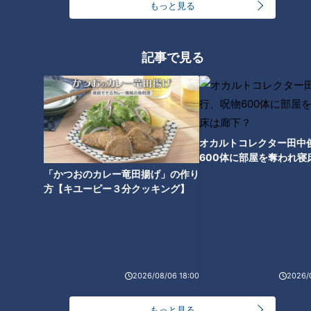
もっと見る
モーニング王国・東海地方！岐
1日で約500杯売れる！？「ラー
阜の最新びっくりモーニングサ
メン福」の製麵工場に初潜入！
ービスを体験リポート！
中京大生に愛される激安居酒屋
記事で見る
も
タグ
グルメ
オカルトコレクター田中
600体に部屋を奪われ寝
番組紹介
下？
「かつおのカレー竜田揚げ」の作り
方【キユーピー３分クッキング】
太田×石井のデララバ
デララバ
東海地方の皆が知っているつもりである「ド定番」のスポット・話
題・人などの知られざるポイントを太田光が独自の目線で徹底深掘
り！深い情報を知り尽くしたマニアたちと共に知られざる魅力と驚
2026/08/06 18:00
2026/
きの事実を徹底取材で掘り起こしていく地元が大好きになる1時
間！毎週水曜午後7:00～放送。
もっと見る