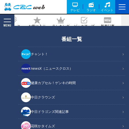
テレビ
ラジオ
イベント
MENU
ニュース
お気に入り
ランキング
ピックアップ
新着記事
CBC MAGAZINE
番組一覧
地名しりとり完全ゴール目前！？「おは
らい町」で伊勢名物を堪能し、三重県の
チャント！
地名を狙う！東海3県の人を見つけるこ
とはできるのか
newsX（ニュースクロス）
2025/01/16 06:03
2025年1月11日放送
健康カプセル！ゲンキの時間
中日クラウンズ
中日ドラゴンズ関連記事
花咲かタイムズ