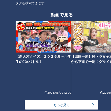
この日は、熊本城を出て、博多駅で乗り換え、名古屋駅まで移
タグを検索できます
動して終了。しりとり98日目。名古屋駅から伊勢市駅まで、
動画で見る
約1時間半の移動です。
しりとり相手の思い出は「伊勢神宮近くでの食べ歩き」。伊勢
神宮内宮へと続く通り「おはらい町」は、土産店や飲食店が立
ち並び、参拝者の立ち寄りスポットとしてにぎわっています。
ながつもおはらい町で食べ歩きを楽しみます。伊勢名物の「あ
【新天才クイズ】２０２６夏～小学
【四国一周】軽トラ女子
わび串」をたった二口で贅沢に堪能！さらに、ソフトクリーム
生の〇×バトル！
から下道で一周！グルメ
と生クリーム、プリントーストが2つのった「伊勢プリントー
イブ⑳
スト」、大好物の「アユの塩焼き」を満喫します！
作戦は成功するもゴールならず！チャンスエリア
2026/08/09 12:00
2026/
は続く
もっと見る
食べ歩きを堪能したながつは、本題のしりとりへ。こちらの住