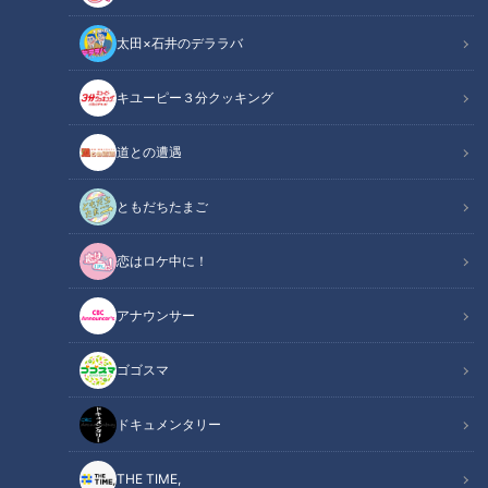
太田×石井のデララバ
キユーピー３分クッキング
CBCテレビ『地名しりとり』
道との遭遇
地名しりとり 旅人ながつの挑戦
「地名しりとり 旅人ながつの挑戦」記事
ともだちたまご
恋はロケ中に！
街行く人と地名のしりとりをして、言われた場所には絶対行く
という超過酷旅に挑戦する『地名しりとり』。7ORDERの「な
アナウンサー
がつ」こと長妻怜央が、ゴールの愛知・岐阜・三重3県の制覇
を目指します！
ゴゴスマ
＜直近の移動メモ＞
ドキュメンタリー
…→伊東市猪戸（静岡県）→道頓堀（大阪府）→両国（東京
都）→熊本市安政町（熊本県）→伊勢市○○（三重県）
THE TIME,