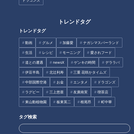
ドラゴンズ
トレンドタグ
トレンドタグ
動画
グルメ
加藤愛
ナガシマスパーランド
生活
レシピ
モーニング
愛されフード
道との遭遇
newsX
ゲンキの時間
デララバ
伊豆半島
北辻利寿
三重 花咲かタイムズ
CBCテレビ『地名しりとり』
中部国際空港
お金
エンタメ
ドラゴンズ
前回、熊本市安政町でしりとりしたながつ。次の目的地は三重
ラグビー
三上悠亜
友廣南実
喫茶店
の「伊勢」です。伊勢は以前一度ゴールし、その後もう一度訪
東山動植物園
板東英二
根尾昂
町中華
れたためゴールがリセット。今後はもうゴールにはならない地
名です。しかし、伊勢でしりとりすれば、ゴールとなる他の三
タグ検索
重の地名が出る可能性が高く、大大大チャンスエリアです！