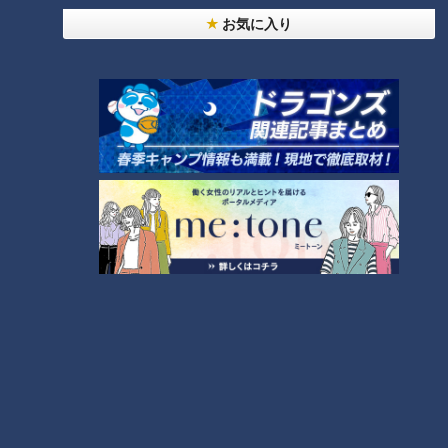
お気に入り
CBCテレビ『地名しりとり』
（ながつ）
「伊勢市宇治中之切町の『り』、はい！」
（名古屋からの観光客）
「竜泉寺（りゅうせんじ）！」
結果は、愛知県の竜泉寺。完全ゴールを狙っていたながつにと
っては少し悔しい結果に。住所が「竜泉寺」で終われば、
「じ」か「し」でしりとりできるため、ゴールである三重の志