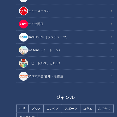
地名しりとりのルールはシンプル。街行く人と地名のしりとり
ニュースコラム
をして、出た場所には必ず行かなければなりません。そして、
そこの住所を調べて再びしりとり！愛知・岐阜・三重の3県全
ライブ配信
ての地名が出たらゴールです！
RadiChubu（ラジチューブ）
INDEX
me:tone（ミートーン）
リセットされた伊勢に再び！「おはらい町」で食べ歩き
「ビートルズ」とCBC
作戦は成功するもゴールならず！チャンスエリアは続く
手羽先でパワーをチャージ！狙い通り志摩市は出るのか？
アジア大会 愛知・名古屋
オススメ関連コンテンツ
ジャンル
リセットされた伊勢に再び！「おはらい町」で食
べ歩き
生活
グルメ
エンタメ
スポーツ
コラム
おでかけ