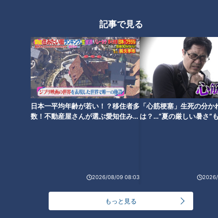
所は、伊勢市宇治中之切（なかのきり）町と判明！「り」でし
記事で見る
りとりです！
現在、ながつがいる伊勢市はリセットルールにより、ゴールに
なっていないため、ここで「り」で始まる三重の地名が出れば
完全ゴールという状況！ながつは、東海3県の人をしりとり相
手に選ぶための作戦を考えます！
日本一平均年齢が若い！？移住者多
「心筋梗塞」生死の分か
ながつが思い出したのは、高山市のそば店で受けた「若い女性
数！不動産屋さんが選ぶ愛知住みた
は？…“夏の厳しい暑さ”
い街ランキング1位は？
に！発症前のキケンなサ
グループは東海3県からの観光客が多い」というアドバイス！
法
その言葉を信じ、若い女性2人組をしりとり相手に決定しま
す。2人は名古屋からの観光客で、三重の地名が出る可能性大
です！
2026/08/09 08:03
2026/
もっと見る