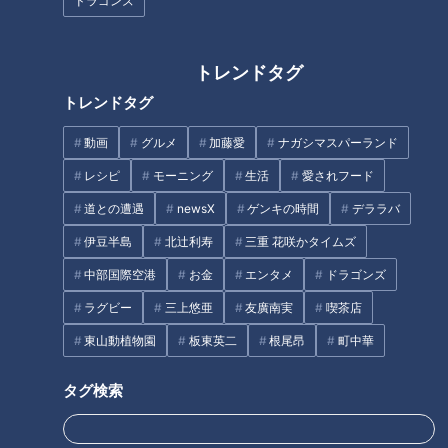
ドラゴンズ
そもそも、蚊はどんな場所に潜んでいるのでしょうか？CBC
テレビ気象予報士の桜沢信司さんが、公園で取材。週に1度、
トレンドタグ
蚊の調査を行っている名古屋市衛生研究所の天野賢さんに「蚊
トレンドタグ
に刺されないための対策」を聞きました。天野さんが向かった
のは、公園内にある草木が生い茂った場所。虫取り網を1～2
動画
グルメ
加藤愛
ナガシマスパーランド
分、振ってみると、すぐに4匹の蚊を捕まえることができまし
レシピ
モーニング
生活
愛されフード
た。見守る桜沢さんの足にも蚊がとまっています！天野さんに
道との遭遇
newsX
ゲンキの時間
デララバ
よると、蚊がたくさんいる場所は「風通しが悪いところ、直射
伊豆半島
北辻利寿
三重 花咲かタイムズ
日光が当たらないところ、下草が長いところ」。蚊は風に弱い
ので、葉の裏で風をよけています。木々が生い茂っている場所
中部国際空港
お金
エンタメ
ドラゴンズ
は、蚊の絶好の住処になっています。
ラグビー
三上悠亜
友廣南実
喫茶店
東山動植物園
板東英二
根尾昂
町中華
天野さんに、たくさんの蚊に遭遇した場合の対処法を教えても
らいました。「全部を叩き潰すのは難しいので、早歩きでその
タグ検索
場を離れてください。蚊は飛ぶ力が弱いので、追いかけること
ができません。走らなくても、早歩きで大丈夫です」とのこ