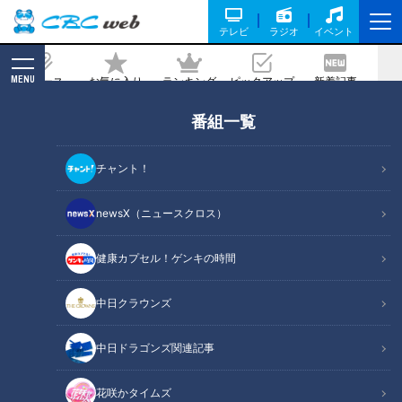
テレビ
ラジオ
イベント
MENU
ニュース
お気に入り
ランキング
ピックアップ
新着記事
CBC MAGAZINE
番組一覧
「蚊」に刺されないための対策を体を張
って実験 ポイントは「足のにおい」？
チャント！
2022/06/24 19:05
newsX（ニュースクロス）
健康カプセル！ゲンキの時間
中日クラウンズ
中日ドラゴンズ関連記事
花咲かタイムズ