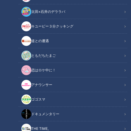
太田×石井のデララバ
チャント！
キユーピー３分クッキング
くらしニュース
道との遭遇
気温の高い日が続き、雨も降るこの季節。毎年、蚊に刺されや
すいのが悩みの種という人には、嫌な季節になってきました。
ともだちたまご
蚊が活発になるのは、気温が25～30度。雨の日には飛びませ
恋はロケ中に！
んが、2～3ミリの雨が降ると卵を産むため、梅雨の時期は大
量に繁殖します。同じ場所にいても、刺されやすい人、刺され
アナウンサー
にくい人の違いはあるのか？刺されないための対策は？専門家
に聞きました。 CBCテレビ「チャント！」6月22日放送から
ゴゴスマ
INDEX
ドキュメンタリー
蚊の潜む場所は？叩かず、早歩きで対処！
THE TIME,