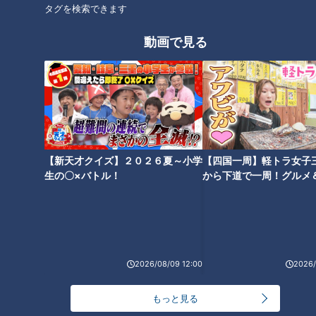
と。
タグを検索できます
動画で見る
刺されないための3つのポイント！
【新天才クイズ】２０２６夏～小学
【四国一周】軽トラ女子
生の〇×バトル！
から下道で一周！グルメ
イブ⑳
CBCテレビ：画像 『チャント！』
2026/08/09 12:00
2026/
蚊は血を吸うターゲットを、どのように決めるのでしょうか？
もっと見る
蚊の生態を研究している東京農業大学の長島孝行教授に聞きま