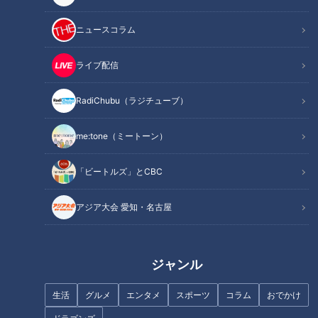
刺されないための3つのポイント！
本当に刺されない？体を張って実験！
ニュースコラム
オススメ関連コンテンツ
ライブ配信
蚊の潜む場所は？叩かず、早歩きで対処！
RadiChubu（ラジチューブ）
me:tone（ミートーン）
「ビートルズ」とCBC
アジア大会 愛知・名古屋
ジャンル
生活
グルメ
エンタメ
スポーツ
コラム
おでかけ
CBCテレビ：画像 『チャント！』