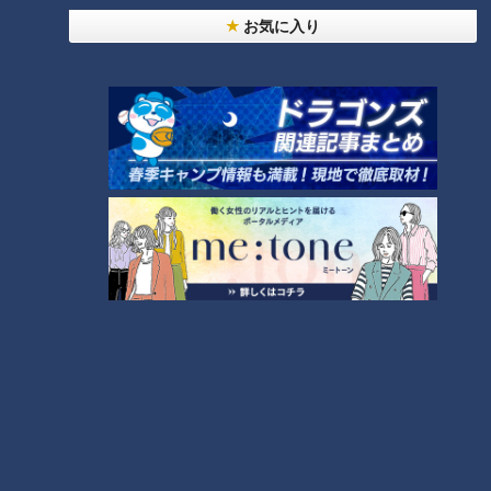
3つめは「におい」。長島教授は「においを消せば、蚊に刺さ
お気に入り
れにくくなる」と話します。最も効果的なのは「においを消す
こと」！人間には常在菌があり、肌の保湿をするなどの機能を
持っています。蚊は、常在菌が発するにおいを好みます。この
常在菌が多いのが「足」です。特に足の指の付け根の部分に、
非常に多いとのこと。長島教授は「そもそも蚊は、風を避ける
ために低いところを飛ぶので、常在菌が多い足のにおいに寄っ
てきます。除菌シート等で、足など刺されやすい部分を拭いて
おくのは非常に有効な対策になります」と解説します。
本当に刺されない？体を張って実験！