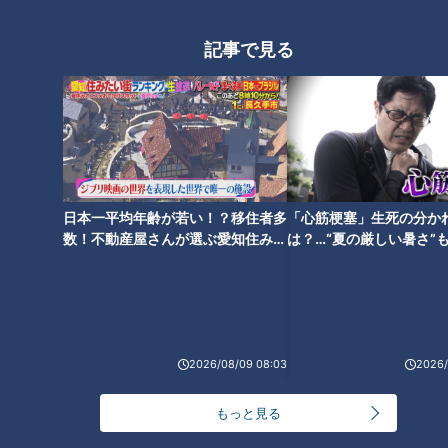
した。長島教授は「色、二酸化炭素、におい。刺されないため
記事で見る
のポイントは3つあります」と解答。
1つ目は「色」。蚊は暗いところを好むので、黒や紫など、色
の濃いものに集まる習性があります。黒は太陽の熱を吸収して
体温を上げる色なので、体温の高いものに引き付けられる蚊が
集まりやすくなります。外で長い時間を過ごす時は、明るい色
の服で過ごしてください！
日本一平均年齢が若い！？移住者多
「心筋梗塞」生死の分か
数！不動産屋さんが選ぶ愛知住みた
は？…“夏の厳しい暑さ”
い街ランキング1位は？
に！発症前のキケンなサ
2つ目は「二酸化炭素」。長島教授によると、蚊は二酸化炭素
法
を感知する能力が、とても高いとのこと！口の周りや触覚にあ
るセンサーは、5メートル以上離れた人の息に含まれる二酸化
炭素をかぎ分けることができます。呼吸から出る二酸化炭素の
2026/08/09 08:03
2026/
量が増える時、例えば、お酒を飲んだ後や運動をした後は要注
意です！
もっと見る