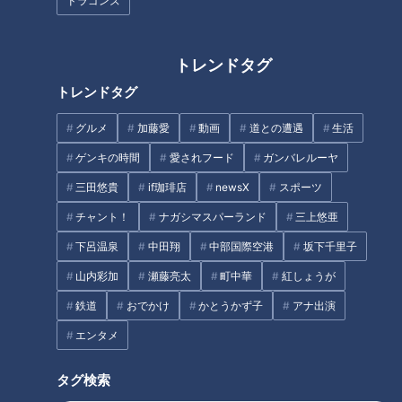
『きょうは11回目の試験です。じゃがいもは、調子が良さそう
ドラゴンズ
です。』
『合格です！やっと合格です！』
トレンドタグ
トレンドタグ
去年8月に出版されたこの絵本の主人公は、岐阜市で暮らす
オスの「じゃがいも」9歳。
グルメ
加藤愛
動画
道との遭遇
生活
災害現場で活躍する「災害救助犬」です。
ゲンキの時間
愛されフード
ガンバレルーヤ
災害救助犬とは、地震などの現場に駆けつけ、瓦礫に埋もれ
三田悠貴
if珈琲店
newsX
スポーツ
た生存者や行方不明者を嗅覚で探し出す犬のこと。
東日本大震災でも活躍しました。
チャント！
ナガシマスパーランド
三上悠亜
災害救助犬になるためには厳しい訓練が必要で、認定試験に
下呂温泉
中田翔
中部国際空港
坂下千里子
合格しなければいけません。
山内彩加
瀬藤亮太
町中華
紅しょうが
鉄道
おでかけ
かとうかず子
アナ出演
エンタメ
タグ検索