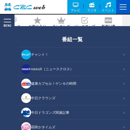
テレビ
ラジオ
イベント
MENU
ニュース
お気に入り
ランキング
ピックアップ
新着記事
CBC MAGAZINE
番組一覧
災害救助犬10年経っても“活躍の機会限
られる”理由は？ それでも「育成続け
チャント！
る」＃あれから私は
newsX（ニュースクロス）
2021/03/12 11:07
健康カプセル！ゲンキの時間
中日クラウンズ
中日ドラゴンズ関連記事
花咲かタイムズ