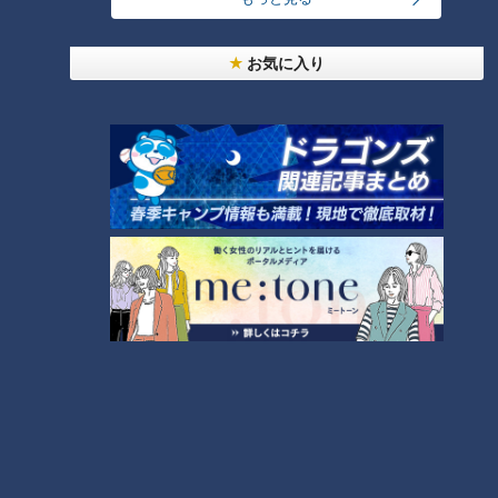
しかし、災害が起きた際にすぐに現場にかけつけることが出
来るのは、わずか15頭ほどだといいます。
お気に入り
災害救助犬を現場で指示できる人「指導手」が足りないので
す。
その理由の一つが、お金の問題です。
災害救助犬は、自治体や消防などからの出動要請を受けて被
災地に駆けつけます。
しかし、ボランティアのため、報酬は一切なく、交通費も自
己負担です。
東日本大震災の時も活動 指導手に聞く「課題」