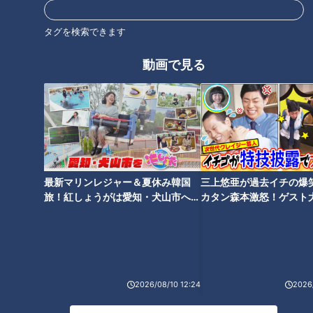
タグを検索できます
動画で見る
飼い主の山口さんとじゃがいも
「合格まで普通の犬の倍以上かかりましたね」
（じゃがいもの
飼い主 山口常夫さん）
最新マリンレジャー＆夏休み韓国
三上悠亜が過去イチの爆
合格率は1～2割と狭き門で、じゃがいもは10回続けて不合
旅！紅しょうがは愛知・犬山市へ
カタン森本激怒！ゲスト
格。
【花咲かタイムズ】
【ともだちたまご】
2017年、11回目の挑戦でようやく合格し、災害救助犬にな
りました。
Q.合格した時はどんな思いでしたか
2026/08/10 12:24
2026/
「合格して嬉しいというよりは“達成できてほっとした”という
感じでしたね」
（山口さん）