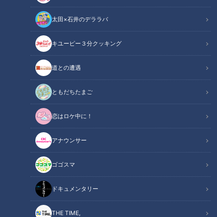
太田×石井のデララバ
キユーピー３分クッキング
チャント！
「チャント！」特集
道との遭遇
東日本大震災でも被災者の捜索で活躍した「災害救助犬」。
ともだちたまご
この10年、全国で災害救助犬の数は増えたものの、活躍の機
恋はロケ中に！
会が十分にあったとは言えない状況です。
一体、なぜなのか…災害救助犬の今を取材しました。
アナウンサー
INDEX
ゴゴスマ
災害現場で生存者を探す「災害救助犬」
ドキュメンタリー
災害救助犬の活躍に必要な「指導手」が増えない
東日本大震災の時も活動 指導手に聞く「課題」
THE TIME,
訓練で能力を披露 相手は「消防隊員」