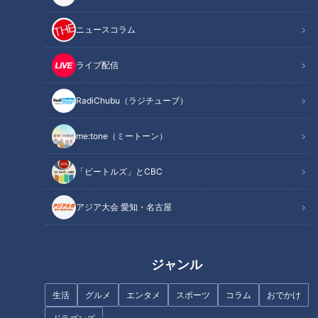
オススメ関連コンテンツ
ニュースコラム
ライブ配信
災害現場で生存者を探す「災害救助犬」
RadiChubu（ラジチューブ）
me:tone（ミートーン）
「ビートルズ」とCBC
アジア大会 愛知・名古屋
ジャンル
絵本『災害救助犬 じゃがいも』
生活
グルメ
エンタメ
スポーツ
コラム
おでかけ