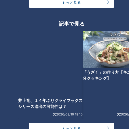
もっと見る
災害救助犬の活躍に必要な「指導手」が増えない
記事で見る
井上竜、１４年ぶりクライマックス
「うざく」の作り方【キ
シリーズ進出の可能性は？
分クッキング】
災害救助犬とは
2026/08/10 18:10
2026/
こうした「じゃがいも」の奮闘もあり、現在、全国の災害救
助犬は約400頭まで増えました。
もっと見る