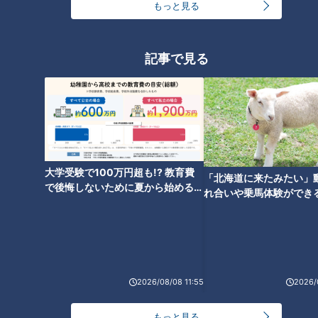
もっと見る
奥さま：
惣菜もスイーツも種類がたくさんあって、中でもから
あげがすごく大きいんです！
記事で見る
お店に到着すると、突然の訪問にもかかわらず即取材OK！
ただ、残念ながら来る時間が遅かった…。「いつもお客さんで
いっぱい」と聞いていただけあって、副島くんが訪ねた午後3
時には商品も残りわずかになっていました。
大学受験で100万円超も!? 教育費
INDEX
「北海道に来たみたい」
で後悔しないために夏から始めるお
れ合いや乗馬体験ができ
金の準備術とは
【あかりい菜】のからあげ
ススメ！不動産屋さんが
【Tata】の『ビストロランチ』
とは
オススメ関連コンテンツ
2026/08/08 11:55
2026/
【あかりい菜】のからあげ
もっと見る