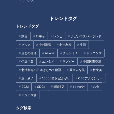
ドラゴンズ
トレンドタグ
トレンドタグ
動画
町中華
レシピ
ナガシマスパーランド
グルメ
中村彩賀
北辻利寿
生活
道との遭遇
newsX
チャント！
ドラゴンズ
お姉さん：
【Tata】の『ビストロランチ』がオススメです。肉
伊豆半島
エンタメ
ラグビー
中部国際空港
や魚など全部が一皿に詰まっているんですよ。
北辻利寿の日本はじめて物語
夏目みな美
板東英二
藤田朋子
10000歩お宝さがし
CBCアナウンサー
『ビストロランチ』は数量限定の超人気メニューだそうで、食
DCM
SDGs
if珈琲店
おでかけ
お金
べられなかった時は「絶品のスイーツ」をとも勧められまし
た。
アジア大会
タグ検索