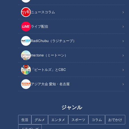
毎週月～金曜日の夕方、CBCテレビで放送している情報番組
【チャント！】。
ニュースコラム
木曜日の人気コーナー『なりゆきアフロ』は、アフロヘアーが
トレードマークの副島淳くんが、出会った人に「街のおいしい
ライブ配信
もの」を聞いて東海地方の125市町村を巡る、なりゆきグルメ
旅！
RadiChubu（ラジチューブ）
今回の舞台は愛知県西尾市。三河湾に面し、抹茶の里としても
me:tone（ミートーン）
有名な街でどんなグルメに会えるのでしょうか？
「ビートルズ」とCBC
まずは、【ヤマ伍三矢商店】の看板娘である、地元生まれのお
アジア大会 愛知・名古屋
姉さんからスタート！
マスク着用＆ソーシャルディスタンスを保ちながら、「あなた
にとって西尾市で一番おいしい食べ物は何ですか？」と尋ねま
ジャンル
す。
生活
グルメ
エンタメ
スポーツ
コラム
おでかけ