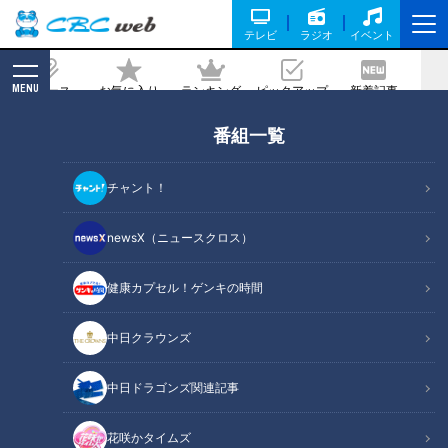
テレビ
ラジオ
イベント
MENU
ニュース
お気に入り
ランキング
ピックアップ
新着記事
CBC MAGAZINE
番組一覧
まるでフルコースな『ビストロランチ』
に、一番人気の給食再現メニュー！愛知
チャント！
県西尾市でなりゆきグルメ旅
newsX（ニュースクロス）
2020/07/16 19:00
健康カプセル！ゲンキの時間
中日クラウンズ
中日ドラゴンズ関連記事
花咲かタイムズ