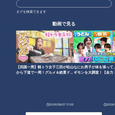
タグを検索できます
動画で見る
早速お店に伺うと、店内はすでに満席…。
時間を置いて再チャレンジすることにして、調査を再開しま
【四国一周】軽トラ女子三田が松山
なにわ男子が体を張って
から下道で一周！グルメ＆絶景ドラ
ギモンを大調査！【全力
す！
イブ⑳
験部～ナゴヤのギモン、
～】
駅前で出会ったご夫婦に “一番おいしいもの”を質問すると、西
尾生まれの奥さまの答えは、「お弁当屋さんの【あかりい菜】
さん」。ステイホーム期間中に何度もお世話になったそうで
2026/08/07 21:00
2026/
す。