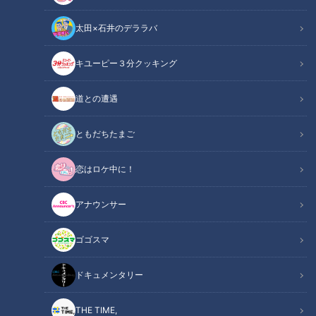
太田×石井のデララバ
キユーピー３分クッキング
チャント！
なりゆきアフロ～どこに行けばいいですか？～
道との遭遇
ともだちたまご
恋はロケ中に！
アナウンサー
ゴゴスマ
ドキュメンタリー
THE TIME,