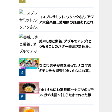
旅！【チャント！特集】
コスプレサミット、ワクワクさん、アジ
ア大会楽曲…愛知県の話題あれこれ
美味しさと栄養、ダブルでアップ！と
うもろこしのバター醤油炊き込みご
飯
2
なにわ男子が体を張って、ナゴヤの
ギモンを大調査！【全力！なにわ実験
4
部～ナゴヤのギモン、ガチ検証～】
3
【全力！なにわ実験部～ナゴヤのギモ
ン、ガチ検証～】しらたきで作った豚
5
バラミンチの油そば