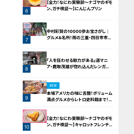
【全力！なにわ実験部～ナゴヤのギモ
ン、ガチ検証～】にんじんプリン
6
中村彩賀の10000歩お宝さがし｜
グルメ＆名所！雨の三重・四日市市で
7
お宝探し【チャント！特集】
「人を狂わせる魅力がある」道マニ
ア・鹿取茂雄が惚れ込んだレンガの
8
橋梁とは？未公開の道3選
NEW
本場アメリカの味に舌鼓！ボリューム
9
満点グルメからレトロ史料館まで！
愛知・東海市の感動スポット3選
【全力！なにわ実験部～ナゴヤのギモ
ン、ガチ検証～】キャロットフレンチ
10
ロースト