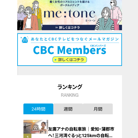
ランキング
RANKING
24時間
週間
月間
友廣アナの自転車旅｜愛知・蒲郡市
へ！三河湾ぐるっと125kmの自転車
1