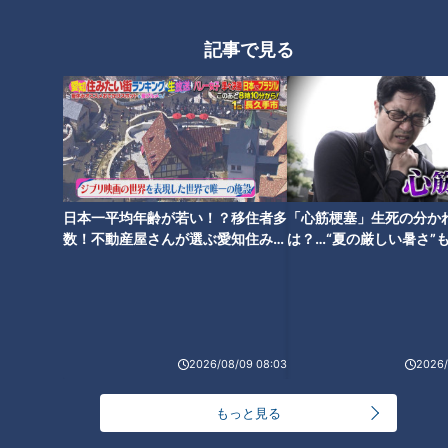
す。
記事で見る
地元グルメのオススメは、浜名湖でとれる「ドウマンガニ」。
まんまるとした胴体と巨大な爪には濃厚で甘味のある味わいの
身がぎっしり。漁獲量が非常に少ないため“幻の蟹”と言われ、
大きいものだと、1杯2万円以上で販売されることもある高級蟹
とのこと。カニ好きの友廣アナですが、高級な上に希少とのこ
とで、今回は断念します。
日本一平均年齢が若い！？移住者多
「心筋梗塞」生死の分か
数！不動産屋さんが選ぶ愛知住みた
は？…“夏の厳しい暑さ”
犬の散歩をしていた女性のオススメは「浜松餃子」。特に「紀
い街ランキング1位は？
に！発症前のキケンなサ
楽（きらく）」というお店の餃子が、ニンニクとショウガが効
法
いていておいしいと聞き、向かってみることに。
午前10時30分、スタートから約106㎞地点。公園を出発しま
2026/08/09 08:03
2026/
す。
もっと見る
浜松餃子の人気店は定休日！救いの神はお店のめ