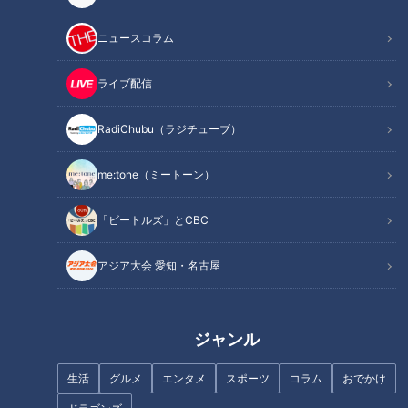
浜松餃子の人気店は定休日！救いの神はお店のめいっ子！
メニューは毎日1種類！地元で愛される日替わりランチ
ニュースコラム
オススメ関連コンテンツ
ライブ配信
RadiChubu（ラジチューブ）
旅の折り返し地点！愛知県もすぐそこ？
me:tone（ミートーン）
「ビートルズ」とCBC
アジア大会 愛知・名古屋
ジャンル
生活
グルメ
エンタメ
スポーツ
コラム
おでかけ
CBCテレビ『チャント！』