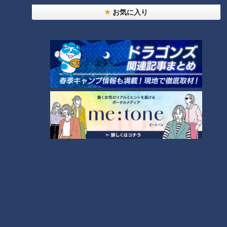
いっ子！
お気に入り
CBCテレビ『チャント！』
「おなか、ペッコペコです」と餃子パワーで漕ぎ進めること8
㎞。紀楽を発見。しかし、この日は定休日でした。
紀楽は、創業50年以上の浜松餃子のお店。ショウガやニンニ