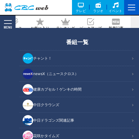
テレビ
ラジオ
イベント
MENU
ニュース
お気に入り
ランキング
ピックアップ
新着記事
CBC MAGAZINE
番組一覧
「会社の近くにあったら通いたい！」メ
ニューは毎日1種類！CBC友廣アナ大満
チャント！
足の“店主の気まぐれ日替わりランチ”と
は？
newsX（ニュースクロス）
2026/03/09 06:03
2026年2月27日放送
健康カプセル！ゲンキの時間
中日クラウンズ
中日ドラゴンズ関連記事
花咲かタイムズ