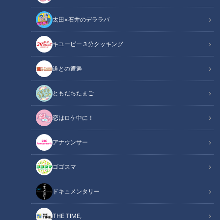
太田×石井のデララバ
キユーピー３分クッキング
CBCテレビ『チャント！』
道との遭遇
チャント！
友廣南実の地元いいとこ自転車旅
ともだちたまご
恋はロケ中に！
大阪出身のCBC友廣南実アナが、大好きな自転車で東海地方
の魅力を発掘するアポなし旅「地元いいとこ自転車旅」。今回
アナウンサー
は、静岡市から「名古屋市瑞穂公園陸上競技場」を目指し、約
200㎞を走ります。
ゴゴスマ
INDEX
ドキュメンタリー
旅の折り返し地点！愛知県もすぐそこ？
THE TIME,