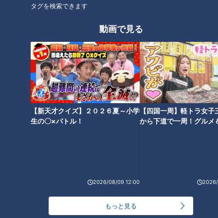
タグを検索できます
動画で見る
CBCテレビ『チャント！』
午後8時45分、スタートの三保松原から約97㎞地点。自転車
は、静岡県最後の街・浜松市へ。友廣アナは「愛知県も、すぐ
そこまで来ましたね！」と笑顔です。
【新天才クイズ】２０２６夏～小学
【四国一周】軽トラ女子
順調に漕ぎ進めること9㎞。道中で、広場や陸上競技場、野球
生の〇×バトル！
から下道で一周！グルメ
場がある総合運動公園の「四ツ池公園」を発見。奥に進むと池
イブ⑳
で釣りをしている人たちが。浜松市のまち自慢を聞くことに。
釣り人の男性に聞いてみると、毎年5月に開催される「浜松ま
つり」の「凧揚げ合戦」が有名とのこと。450年以上の歴史を
2026/08/09 12:00
2026/
持つ伝統行事で、その年に生まれた子どもの健康と成長を願
もっと見る
い、家紋と名前が入った「初凧（はつだこ）」を揚げるそうで