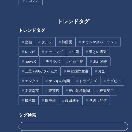
ドラゴンズ
ゴールまでは残り約105㎞。長い旅ももうすぐ折り返し地点で
す。午前7時30分、気温は-1℃と自転車旅一番の寒さ！友廣ア
トレンドタグ
ナは、ピンクのハンドルとファンが作ってくれた特製エンドキ
トレンドタグ
ャップでかわいくなった自転車に乗って出発します。
動画
グルメ
加藤愛
ナガシマスパーランド
出発してすぐに、自転車は天竜川を渡ります。友廣アナは「見
レシピ
モーニング
生活
道との遭遇
晴らしがすごくいいですよ、この橋は！川はもちろん、山々も
newsX
デララバ
伊豆半島
北辻利寿
見えますし、本当にきれいな街並みが広がっています！気持ち
三重 花咲かタイムズ
中部国際空港
お金
いい！」とペダルを漕ぐ足に力が入ります。
エンタメ
ゲンキの時間
ドラゴンズ
ラグビー
友廣南実
喫茶店
東山動植物園
板東英二
根尾昂
町中華
藤田朋子
見逃し配信
タグ検索