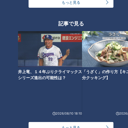
もっと見る
最大10メートルの巨大提灯！命
高さ5ｍ重さ60kgの万燈が練り
記事で見る
がけの制作工程に密着！【チャ
歩く！天下の奇祭「刈谷万燈
ント！】
祭」【チャント！】
井上竜、１４年ぶりクライマックス
「うざく」の作り方【キ
シリーズ進出の可能性は？
分クッキング】
市長に海水をぶっかける！？大
人も子ども関係なしのアグレッ
シブすぎる奇祭「潮かけ祭り」
とは
2026/08/10 18:10
2026/
もっと見る