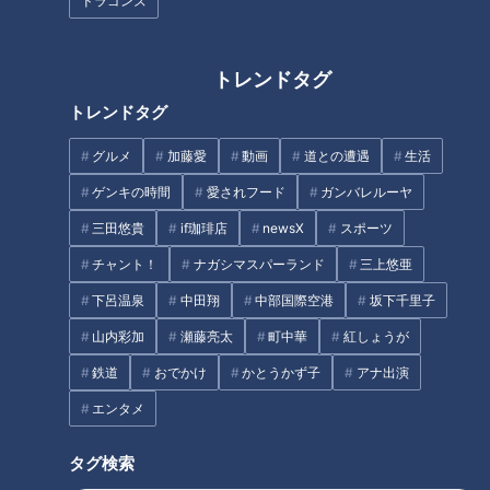
ドラゴンズ
ゴルフ女子がコロナ禍で急増
ミカンの収穫作業が“単発バイ
中！ ゴルフ場なのにスイーツバ
ト”でできる！？人手不足解消
イキング！？ 源泉かけ流しの温
へ…三重・御浜町の農園が挑む
トレンドタグ
泉！？
「スポットワーク」
タグ
トレンドタグ
グルメ
加藤愛
動画
道との遭遇
生活
動画
生活
チャント！
寺坂頼我
ゲンキの時間
愛されフード
ガンバレルーヤ
三田悠貴
if珈琲店
newsX
スポーツ
番組紹介
チャント！
ナガシマスパーランド
三上悠亜
チャント！
下呂温泉
中田翔
中部国際空港
坂下千里子
OMATSURIちゃん
山内彩加
瀬藤亮太
町中華
紅しょうが
身近な生活情報から芸能、どこよりも詳しい天気情報などなど、東
鉄道
おでかけ
かとうかず子
アナ出演
海3県にとことん寄り添う新しい報道・情報番組。毎週月～金曜 午
後3:49～5:50放送（金曜は午後4:50～5:50放送）。
エンタメ
タグ検索
ホームページ