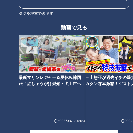
番組サイト
最新話の見逃し配信はこちら
タグを検索できます
動画で見る
オススメ関連コンテンツ
最新マリンレジャー＆夏休み韓国
三上悠亜が過去イチの爆
旅！紅しょうがは愛知・犬山市へ
カタン森本激怒！ゲスト
【花咲かタイムズ】
【ともだちたまご】
圧倒的炎の神輿！三重最大の火
美しすぎる花魁（男性）に大量
祭り「僧兵まつり」【チャン
の爆竹！？4年ぶりに開催した
ト！】
奇祭「雨乞いまつり」の実態と
は？
2026/08/10 12:24
2026/