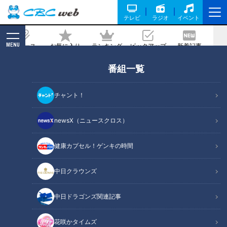
テレビ
ラジオ
イベント
MENU
ニュース
お気に入り
ランキング
ピックアップ
新着記事
CBC MAGAZINE
番組一覧
開催できない？海で緊急事態！？10月の
海に突入の熱いお祭り「三谷祭」【チャ
チャント！
ント！】
newsX（ニュースクロス）
2023/11/06 17:52
2023年11月1日放送
健康カプセル！ゲンキの時間
中日クラウンズ
中日ドラゴンズ関連記事
花咲かタイムズ