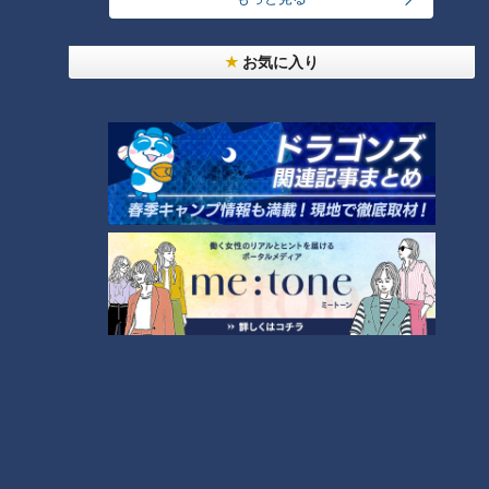
お気に入り
ランキング
RANKING
24時間
週間
月間
NEW
岐阜で続く鉄道廃止、バスの代替にも問題が
モーニング娘。‘26井上春華がハロメンで仲良くし
たいと思っている人は？