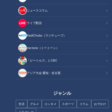
ニュースコラム
名物のタコが取れない？海水温
ゲームクリエイター・マヂラブ
上昇で｢死活問題｣に…21歳の漁
野田も脱帽！ 野田ゲーにスカ
ライブ配信
師が仕掛けるブランド化戦略
ウトか！？ 愛知県屈指の進学
校『滝学園』先進技術研究部に
RadiChubu（ラジチューブ）
マヂラブが向かった！
me:tone（ミートーン）
「ビートルズ」とCBC
新緑を満喫できる“絶景ブラン
マヂラブ、神回なるか!? 部員3
コ”！？毎日クリスマス気分にな
人、廃部の危機！ 三重県『桑名
アジア大会 愛知・名古屋
れるツリーハウスも…東海の最
西高校』演劇部を救え！
新“絶景スポット”とは
ジャンル
生活
グルメ
エンタメ
スポーツ
コラム
おでかけ