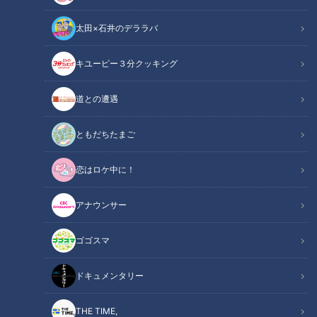
太田×石井のデララバ
キユーピー３分クッキング
チャント！
OMATSURIちゃん
道との遭遇
祭でアツイ人「OMATSURIちゃん」を寺坂頼我くんが探すコ
ともだちたまご
ーナー「OMATSURIちゃん」今回は愛知・蒲郡市「三谷祭」
恋はロケ中に！
に密着しました。
アナウンサー
この記事の画像を見る
ゴゴスマ
この記事を見たあなたへのおすすめ
ドキュメンタリー
THE TIME,