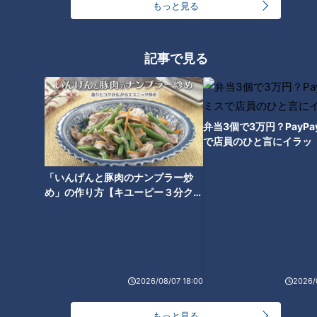
もっと見る
記事で見る
弁当3個で3万円？PayP
で店員のひと言にイラッ
CBCテレビ『チャント！』いただきます！ほぼ地元だけ 愛されFOOD
「いんげんと豚肉のナンプラー炒
そして、もう一つの違いは“焦げ目”。長崎カステラは、大きな
め」の作り方【キユーピー３分クッ
型で焼いて、あとから切り分けるため、色が違うのは上下のみ
キング】
ですが、『カステーラ』には全体に焦げ目がついています。そ
の理由は、熟練の職人が手作業で“専用の型で一つ一つ焼く”た
め。そして、焼きあがったらすぐセロファンで包み、蒸らして
生地に水分を戻す“焼き戻し”という技法を使うことで、ふんわ
2026/08/07 18:00
2026/
りで程よいもっちり感も残した、独特の食感に仕上がるそうで
す。
もっと見る