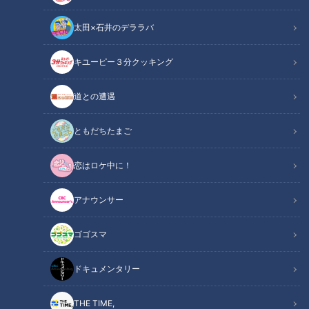
太田×石井のデララバ
キユーピー３分クッキング
チャント！
道との遭遇
いただきます！ほぼ地元だけ愛されFOOD
ともだちたまご
その町以外ではあまり知られていないけど…地元の人はみんな
恋はロケ中に！
知っている！ その町で生まれ、町に根づく愛されフード。
CBCアナウンサー2年目の松本道弥アナが全力で調査します。
アナウンサー
ゴゴスマ
ドキュメンタリー
THE TIME,