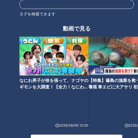
タグを検索できます
動画で見る
CBCテレビ『チャント！』いただきます！ほぼ地元だけ 愛されFOOD
代表格の“長崎カステラ”と比べると、その差は歴然。パンに近
いふんわりとした質感の岩村町の『カステーラ』には、長崎カ
ステラに使われる“水あめ”は入っていません。
水分量の多い水飴ではなく、“ハチミツ”を入れるのが、ふんわ
なにわ男子が体を張って、ナゴヤの
【特集】篠島の漁業を救
ギモンを大調査！【全力！なにわ実
養殖 車エビに大アサリ 
りの秘訣。
験部～ナゴヤのギモン、ガチ検証
【newsX】
小麦粉など材料を合わせたものを石臼で時間をかけて混ぜる
～】
と、まるでホイップのような仕上がりに。この生地が、他のカ
ステラにはないフワフワ食感を生んでいます。
2026/08/06 12:00
2026/