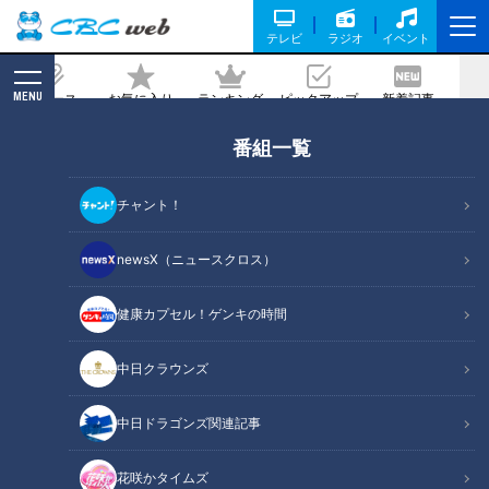
テレビ
ラジオ
イベント
MENU
ニュース
お気に入り
ランキング
ピックアップ
新着記事
CBC MAGAZINE
番組一覧
癒し系アナが岐阜県恵那市岩村町の『カ
ステーラ』を調査！ 日本のカステラの
チャント！
ルーツがここに！？ 230年、変わらぬ
味を食す
newsX（ニュースクロス）
2022/10/21 20:00
2022年10月14日放送
健康カプセル！ゲンキの時間
中日クラウンズ
中日ドラゴンズ関連記事
花咲かタイムズ