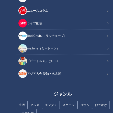
ニュースコラム
ライブ配信
CBCテレビ『チャント！』いただきます！ほぼ地元だけ 愛されFOOD
RadiChubu（ラジチューブ）
今回は、『岐阜県恵那市岩村町』。城下町として発展した、こ
の町の愛されフードは『カステーラ』です。
me:tone（ミートーン）
カステラというと長崎県を思い浮かべますが、町で聞き込みを
すると、地元ではおそらく100％の認知度で、レンガくらいの
「ビートルズ」とCBC
ビックサイズでありながら、まるっと1本食べられるくらいの
アジア大会 愛知・名古屋
軽い口当たりだとか。
岩村城跡から一番近い『松浦軒本店』という店が最も歴史があ
ると薦められました。
ジャンル
生活
グルメ
エンタメ
スポーツ
コラム
おでかけ