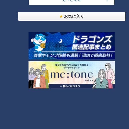
お気に入り
CBCテレビ『チャント！』いただきます！ほぼ地元だけ 愛されFOOD
一説にカステラは、室町時代の南蛮貿易で、ポルトガル人宣教
師によって日本に伝来。砂糖と卵をふんだんに使った栄養価の
高い食べ物であったことから、“滋養食”として蘭方医などによ
って全国へ広まり、遠く離れた岩村町にもその製法が伝わりま
した。『松浦軒本店』では、岩村藩の御殿医から殿のためにカ