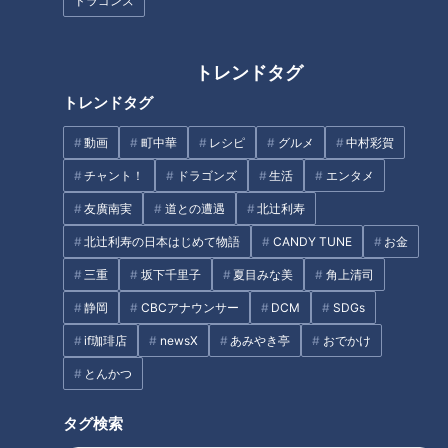
ドラゴンズ
トレンドタグ
トレンドタグ
動画
町中華
レシピ
グルメ
中村彩賀
チャント！
ドラゴンズ
生活
エンタメ
CBCテレビ『チャント！』いただきます！ほぼ地元だけ 愛されFOOD
友廣南実
道との遭遇
北辻利寿
江戸時代創業の老舗和菓子店『松浦軒本店』。愛されフードの
北辻利寿の日本はじめて物語
CANDY TUNE
お金
『カステーラ』は、全面にこんがりと焼き目がついた、あまり
三重
坂下千里子
夏目みな美
角上清司
お目にかかれないタイプのカステラです。
静岡
CBCアナウンサー
DCM
SDGs
if珈琲店
newsX
あみやき亭
おでかけ
とんかつ
タグ検索