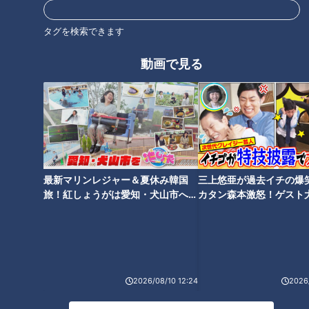
安村よりとにかく明るい…入
2021年6月20日放送 【第461回】
全身に影響を及ぼす歯周病
社2年目女子アナが回転寿司
タグを検索できます
でフル回転 安村「とにかく
健康カプセル！ゲンキの
ちょい足し
美味しいマグロ!」にまさか
時間
「健康カプセル！ゲンキの時
ちょい足し
の返し
動画で見る
間」アーカイブ
2021/06/20 07:30
2021/06/19 12:12
生活
健康
エンタメ
ちょい足し
最新マリンレジャー＆夏休み韓国
三上悠亜が過去イチの爆
旅！紅しょうがは愛知・犬山市へ
カタン森本激怒！ゲスト
『おかきと親分』大和田伸
「アイツの強肩は世界一」
【花咲かタイムズ】
【ともだちたまご】
也（スジナシ）
中村武志コーチが元ドラゴ
ンズ加藤匠馬へ贈る惜別の
鶴瓶のスジナシ
中日ドラゴンズ
激励
「鶴瓶のスジナシ」動画
アナウンサーコラム
2021/06/18 20:00
2021/06/18 19:43
2026/08/10 12:24
2026/
動画
エンタメ
スポーツ
中日ドラゴンズ