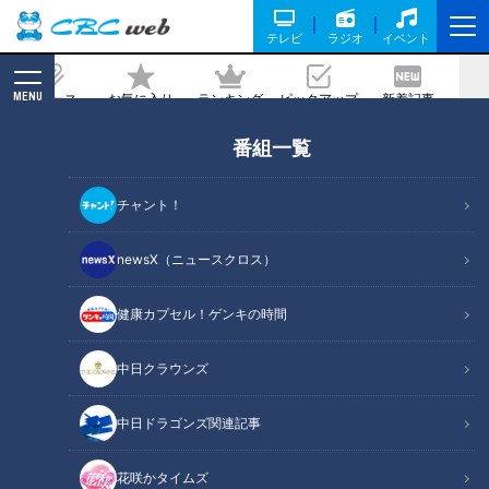
テレビ
ラジオ
イベント
MENU
ニュース
お気に入り
ランキング
ピックアップ
新着記事
CBC MAGAZINE
新着リスト
番組一覧
LATEST ARTICLES
チャント！
newsX（ニュースクロス）
健康カプセル！ゲンキの時間
『そういうようなことが、
敏腕市役所職員が仕掛け
中日クラウンズ
せつないの』山田真歩（ス
る 地元盛り上げ！新スポ
ジナシ）
ット計画
鶴瓶のスジナシ
チャント！
中日ドラゴンズ関連記事
「鶴瓶のスジナシ」動画
「チャント！」特集
2021/06/22 20:00
2021/06/22 19:00
花咲かタイムズ