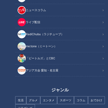
2021年6月12日放送
白川茶を愛する７１歳の“幸
新しい試みにチャレンジ!あ
びと”
の有名店&一流ホテルが始め
ニュースコラム
た新スタイル
チャント！
花咲かタイムズ
幸びと幸ごはん
うなずキング
ライブ配信
2021/06/22 18:00
2021/06/22 12:47
RadiChubu（ラジチューブ）
グルメ
グルメ
おでかけ
me:tone（ミートーン）
「ビートルズ」とCBC
アジア大会 愛知・名古屋
ドラゴンズ柳裕也「ノーノ
買い物弱者の暮らしを支え
ー未遂」まさかの裏話と変
る！ まおちゃんのおつか
化球の質を向上させた分析
い便
中日ドラゴンズ
チャント！
ジャンル
と実践
サンドラコラム
「チャント！」特集
2021/06/21 22:08
2021/06/21 19:00
生活
グルメ
エンタメ
スポーツ
コラム
おでかけ
スポーツ
中日ドラゴンズ
動画