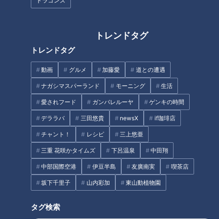
ドラゴンズ
トレンドタグ
トレンドタグ
動画
グルメ
加藤愛
道との遭遇
「信じられないくらいウマ
ゴゴスマ生配信＃１０【東
ナガシマスパーランド
モーニング
生活
イ！」週に1度しか開かない
国原氏スタジオ緊急参戦】
窯焼きピザ店に、地元に伝
ビートたけし師匠に弟子入
チャント！
ゴゴスマ
愛されフード
ガンバレルーヤ
ゲンキの時間
わるお団子。大台町でなり
りの秘話
なりゆきアフロ～どこに行け
あと10分、生でしゃべりま
ゆきグルメ旅
デララバ
三田悠貴
newsX
if珈琲店
ばいいですか？～
す
2021/06/21 16:00
2021/06/21 15:50
チャント！
レシピ
三上悠亜
グルメ
おでかけ
動画
エンタメ
三重 花咲かタイムズ
下呂温泉
中田翔
中部国際空港
伊豆半島
友廣南実
喫茶店
坂下千里子
山内彩加
東山動植物園
タグ検索