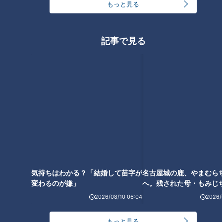
もっと見る
記事で見る
日本生活8年で身も心も日本
まさかの呼び名に憲伸さん
人になったチェン・ウェイ
苦笑！吉見は大爆笑！都合
気持ちはわかる？「結婚して苗字が
ン！同僚吉見が明かす、と
が悪くなると急に日本語が
中日ドラゴンズ
中日ドラゴンズ
変わるのが嫌」
名古屋城の鹿、やまむら
っておきの秘話！“アイツの
怪しくなったチェン・ウェ
燃えドラch
燃えドラch
へ。残された母・もみじ
寝言が笑えるんです！”
イン投手
2021/06/18 18:00
2021/06/18 14:00
配の声
スポーツ
チェン・ウェイン
スポーツ
チェン・ウェイン
2026/08/10 06:04
2026/
2021年6月17日放送
新天地マリーンズで魅せ
窓越しの面会・・“寝たきり
もっと見る