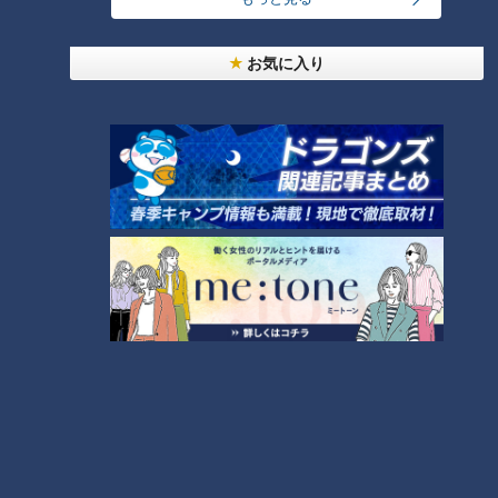
ろ“バズーカの強肩”元竜戦
のわが子に会えない” ２か月
士・加藤匠馬に幸あれ
ぶりの対面で母娘
中日ドラゴンズ
ドキュメンタリー
お気に入り
ドラ検1級コラム
長編ドキュメンタリー
2021/06/18 13:33
2021/06/17 22:25
スポーツ
中日ドラゴンズ
動画
ドキュメンタリー
2021年6月15日放送
ワクチン接種できず“感染リ
女性目線の職場環境づくり
スク”と隣り合わせ 消毒業
みえの働き方改革推進企業
者“コロナバスターズ”に密
ドキュメンタリー
チャント！
着 ドキュメンタリー
長編ドキュメンタリー
よしお兄さんのもっとパパに
みえてきましたね
2021/06/16 19:45
2021/06/16 19:00
動画
ドキュメンタリー
三重
小林よしひさ