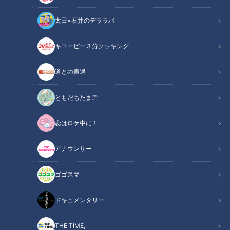
動画
エンタメ
動画
太田×石井のデララバ
キユーピー３分クッキング
道との遭遇
このトレードを大当たり
「乾電池」は日本で生まれ
に！ドラゴンズ加藤翔平が
た！雪国に育った時計職人
ともだちたまご
魅せる“ショータイム”
が発明した生活必需品
中日ドラゴンズ
ニュースコラム
ドラ検1級コラム
東西南北論説風
恋はロケ中に！
2021/06/22 18:04
2021/06/22 18:02
アナウンサー
スポーツ
中日ドラゴンズ
北辻利寿
コラム
ゴゴスマ
ドキュメンタリー
THE TIME,