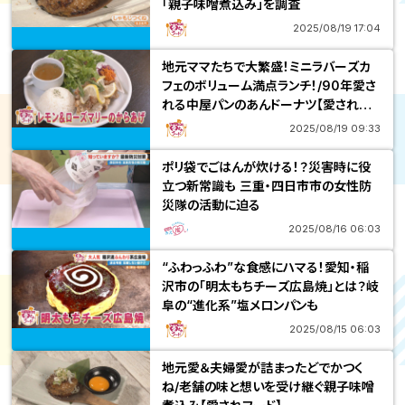
「親子味噌煮込み」を調査
2025/08/19 17:04
地元ママたちで大繁盛！ミニラバーズカ
フェのボリューム満点ランチ！/90年愛さ
れる中屋パンのあんドーナツ【愛されフ
ード】
2025/08/19 09:33
ポリ袋でごはんが炊ける！？災害時に役
立つ新常識も 三重・四日市市の女性防
災隊の活動に迫る
2025/08/16 06:03
“ふわっふわ”な食感にハマる！愛知・稲
沢市の「明太もちチーズ広島焼」とは？岐
阜の“進化系”塩メロンパンも
2025/08/15 06:03
地元愛＆夫婦愛が詰まったどでかつく
ね/老舗の味と想いを受け継ぐ親子味噌