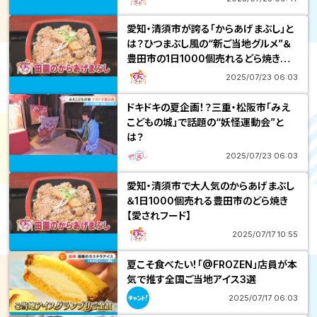
愛知・清須市が誇る「からあげまぶし」と
は？ひつまぶし風の“新ご当地グルメ”＆
豊田市の1日1000個売れるどら焼きを
調査！
2025/07/23 06:03
ドキドキの夏企画！？三重・松阪市「みえ
こどもの城」で話題の“妖怪運動会”と
は？
2025/07/23 06:03
愛知・清須市で大人気のからあげまぶし
＆1日1000個売れる豊田市のどら焼き
【愛されフード】
2025/07/17 10:55
夏こそ食べたい！「@FROZEN」店員が本
気で推す全国ご当地アイス3選
2025/07/17 06:03