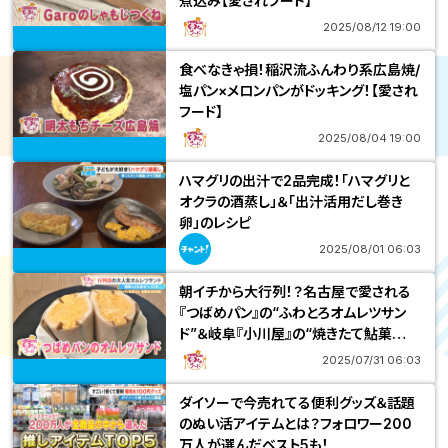
煮込み【愛されフード】
2025/08/12 19:00
食べなきゃ損！稲沢流ふんわり系広島焼/
塩パン×メロンパンがドッキング！【愛され
フード】
2025/08/04 19:00
ハマグリの出汁で2品完成！「ハマグリと
オクラの酒蒸し」＆「出汁活用だし巻き
卵」のレシピ
2025/08/01 06:03
朝イチから大行列！？名古屋で愛される
『つばめパン』の“ふわとろオムレツサン
ド”＆岐阜『小川屋』の“焼きたて鮎菓
子”とは？
2025/07/31 06:03
ダイソーで今売れてる便利グッズ＆話題
のぬい活アイテムとは？フォロワー200
万人が選んだベスト5も！