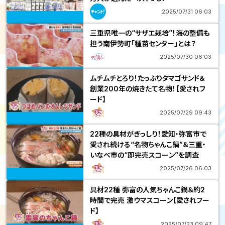
2025/07/31 06:03
三重県唯一の“サザエ栽培”！海の整備も
担う南伊勢町「種苗センター」とは？
2025/07/30 06:03
ムチムチとろり！たっぷりタマゴサンド＆
創業200年の焼きたて名物！【愛されフ
ード】
2025/07/29 09:43
22種の具材がぎっしり！愛知・弥富市で
愛され続ける“名物ちゃんこ鍋”＆三重・
いなべ市の“即完売スコーン”を調査
2025/07/26 06:03
具材22種 弥富の人気ちゃんこ鍋＆約2
時間で完売 激ウマスコーン【愛されフー
ド】
2025/07/23 09:47