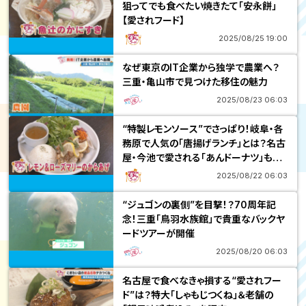
狙ってでも食べたい焼きたて「安永餅」
【愛されフード】
2025/08/25 19:00
なぜ東京のIT企業から独学で農業へ？
三重・亀山市で見つけた移住の魅力
2025/08/23 06:03
“特製レモンソース”でさっぱり！岐阜・各
務原で人気の「唐揚げランチ」とは？名古
屋・今池で愛される「あんドーナツ」も調
査
2025/08/22 06:03
“ジュゴンの裏側”を目撃！？70周年記
念！三重「鳥羽水族館」で貴重なバックヤ
ードツアーが開催
2025/08/20 06:03
名古屋で食べなきゃ損する“愛されフー
ド”は？特大「しゃもじつくね」＆老舗の