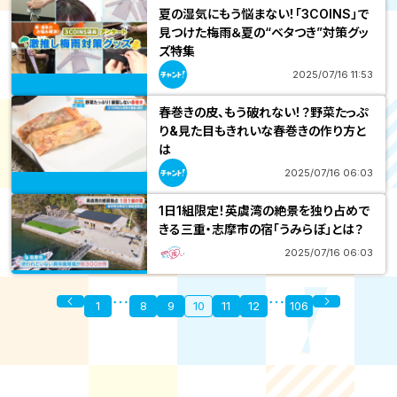
夏の湿気にもう悩まない！「3COINS」で
見つけた梅雨＆夏の“ベタつき”対策グッ
ズ特集
2025/07/16 11:53
春巻きの皮、もう破れない！？野菜たっぷ
り&見た目もきれいな春巻きの作り方と
は
2025/07/16 06:03
1日1組限定！英虞湾の絶景を独り占めで
きる三重・志摩市の宿「うみらぼ」とは？
2025/07/16 06:03
1
8
9
10
11
12
106