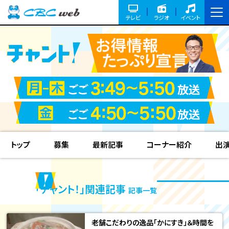
テレビ
ラジオ
イベント
トップ
募集
最新記事
コーナー紹介
出
「チャント！」関連記事
記事一覧
老舗こだわりの逸品「かにすき」＆時間を