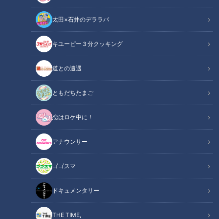
Instagram
太田×石井のデララバ
「恋はロケ中に！」記事
の記事一覧
キユーピー３分クッキング
カテゴリーを絞り込む
道との遭遇
ともだちたまご
恋はロケ中に！
アナウンサー
2025年9月20日放送
2025年9月13日放送
胸キュンBBQの後に、“ドミ
知多半島で胸キュン連発！
ゴゴスマ
ノミッション”で亀裂!? 波乱
Wストローに手繋ぎロケ…
のシーズン2がついに完結
年上グラドルと年下男子の
恋はロケ中に！
恋はロケ中に！
ドキュメンタリー
結末は？
「恋はロケ中に！」記事
「恋はロケ中に！」記事
2025/09/27 06:03
2025/09/18 06:03
THE TIME,