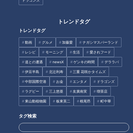
ドラゴンズ
2025年8月23日放送
2025年8月16日放送
“チャラ男疑惑”から一
胸キュン展開続出！正直す
転！？爽やかイケメン×グラ
ぎるイケメンにグラドル美
ドル美女、そして芸人×気遣
女も思わず“ご褒美発言”
トレンドタグ
恋はロケ中に！
恋はロケ中に！
い男子の2組の結末とは
「恋はロケ中に！」記事
「恋はロケ中に！」記事
トレンドタグ
2025/08/30 06:03
2025/08/23 06:03
動画
グルメ
加藤愛
ナガシマスパーランド
エンタメ
トンツカタン森本
エンタメ
トンツカタン森本
レシピ
モーニング
生活
愛されフード
道との遭遇
newsX
ゲンキの時間
デララバ
伊豆半島
北辻利寿
三重 花咲かタイムズ
中部国際空港
お金
エンタメ
ドラゴンズ
ラグビー
三上悠亜
友廣南実
喫茶店
2025年8月9日放送
2025年8月2日放送
爽やかイケメン×グラドル美
「私って面白いですか？」
女の同い年コンビの恋ロケ
りりあの質問攻めに、なか
東山動植物園
板東英二
根尾昂
町中華
スタート！加速する二人の
じタジタジ♡これって両想
恋はロケ中に！
恋はロケ中に！
距離と揺れる男心
い…！？
タグ検索
「恋はロケ中に！」記事
「恋はロケ中に！」記事
2025/08/14 06:03
2025/08/07 06:03