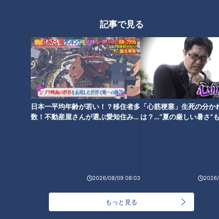
2025年7月12日放送
2025年7月5日放送
登山中に差し伸べた年下男
芸人・あいなぷぅ×年下俳優
子の手を…まさかの拒否！？
ゆうまの恋ロケがスタート
記事で見る
もどかしすぎる二人の恋模
♡ジェントルマン対応に胸
恋はロケ中に！
恋はロケ中に！
様にドキドキ♡
キュン止まらない…！
「恋はロケ中に！」記事
「恋はロケ中に！」記事
2025/07/19 06:03
2025/07/10 06:03
エンタメ
トンツカタン森本
エンタメ
トンツカタン森本
日本一平均年齢が若い！？移住者多
「心筋梗塞」生死の分か
数！不動産屋さんが選ぶ愛知住みた
は？…“夏の厳しい暑さ”
い街ランキング1位は？
に！発症前のキケンなサ
法
2025年6月28日放送
2025年6月21日放送
「辛い時こそ素が見える」
「マジの〇〇が芽生えたと
ネガティブ男子ゆうき×胸キ
思ってる」まさかの結
ュン女子みゆの予想外すぎ
末！？過酷なロケで芽生え
恋はロケ中に！
恋はロケ中に！
2026/08/09 08:03
2026/
る結末にスタジオ騒然！？
た感情は、恋か、それとも
「恋はロケ中に！」記事
「恋はロケ中に！」記事
――？
2025/07/02 06:03
2025/06/25 06:03
もっと見る
エンタメ
トンツカタン森本
エンタメ
トンツカタン森本