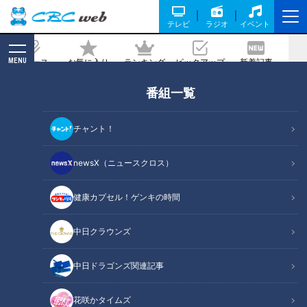
テレビ
ラジオ
イベント
MENU
ニュース
お気に入り
ランキング
ピックアップ
新着記事
CBC MAGAZINE
番組一覧
チャント！
newsX（ニュースクロス）
恋はロケ中に！
ハードなロケを共にした男女は恋に落ちるのか？
健康カプセル！ゲンキの時間
を検証する恋愛トライアルショー！
出演者は出会いを求める男女6人。
中日クラウンズ
その6人から選ばれた男女2人がペアになってちょっぴりハードな
ロケへ！
中日ドラゴンズ関連記事
番組サイト
X
花咲かタイムズ