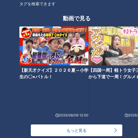
エンタメ
トンツカタン森本
エンタメ
トンツカタン森本
タグを検索できます
動画で見る
2025年7月26日放送
2025年7月19日放送
「照れてんの？」メガネ男
三上悠亜も思わず絶叫！
子のさりげない一言にキュ
「何やってんだよ！」すれ
ン♡ 友情か恋か、気の合う
違いだらけの2人に、まさか
恋はロケ中に！
恋はロケ中に！
【新天才クイズ】２０２６夏～小学
【四国一周】軽トラ女子
2人の結末は――？
の結末！？
「恋はロケ中に！」記事
「恋はロケ中に！」記事
生の〇×バトル！
から下道で一周！グルメ
2025/08/02 06:03
2025/07/25 06:03
イブ⑳
エンタメ
トンツカタン森本
エンタメ
トンツカタン森本
2026/08/09 12:00
2026/
もっと見る