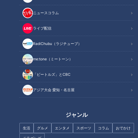
エンタメ
トンツカタン森本
エンタメ
トンツカタン森本
ニュースコラム
ライブ配信
RadiChubu（ラジチューブ）
2025年9月6日放送
2025年8月30日放送
「もうサイコロ見たくな
俳優同士の恋ロケ始動！
me:tone（ミートーン）
い…」まさかの3連続かぶ
「めちゃくちゃかわいい…」
り！？イレギュラーな展開
止まらない誉め言葉と大胆
恋はロケ中に！
恋はロケ中に！
で年下男子×年上グラドル距
アプローチ!?
「ビートルズ」とCBC
「恋はロケ中に！」記事
「恋はロケ中に！」記事
離は縮まる？
2025/09/13 06:03
2025/09/05 06:03
アジア大会 愛知・名古屋
エンタメ
トンツカタン森本
エンタメ
トンツカタン森本
ジャンル
生活
グルメ
エンタメ
スポーツ
コラム
おでかけ