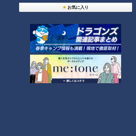
お気に入り
2025年6月14日放送
2025年6月7日放送
「ありのままでいいよ」に
“全開アプローチ”の積極的
三上悠亜も悶絶！ 硬派男子
女子 vs “2連続で連絡先交換
×グイグイ女子の“手つなぎ
成功”のモテ男――恋の温度
恋はロケ中に！
恋はロケ中に！
攻防戦”に胸キュン♡
差にスタジオ大混乱！？
「恋はロケ中に！」記事
「恋はロケ中に！」記事
2025/06/20 06:03
2025/06/14 06:03
エンタメ
トンツカタン森本
エンタメ
トンツカタン森本
2025年5月31日放送
2025年5月24日放送