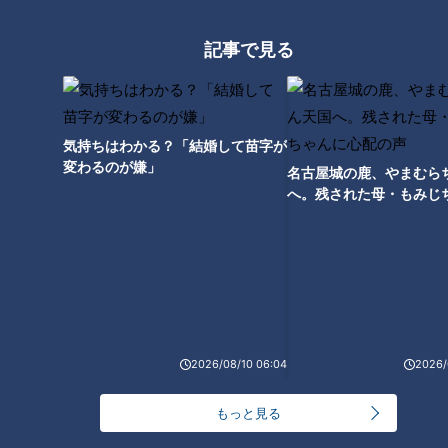
っと125kmの自転車旅！【チャント！特集】
2
記事で見る
「心筋梗塞」生死の分かれ道は？…“夏の厳しい暑
さ”もきっかけに！発症前のキケンなサインと対処
3
法
1
気持ちはわかる？「結婚して苗字が
大学のサークルで増える？複数のスポーツを融合さ
変わるのが嫌」
名古屋城の鹿、やまむら
せた「ピックルボール」
へ。残された母・もみじ
配の声
売り切れ続出？「ゆかり」の坂角総本舗がサブレを
発売
本場アメリカの味に舌鼓！ボリューム満点グルメか
2026/08/10 06:04
2026/
らレトロ史料館まで！愛知・東海市の感動スポット
6
3選
もっと見る
4
5
「人を狂わせる魅力がある」道マニア・鹿取茂雄が