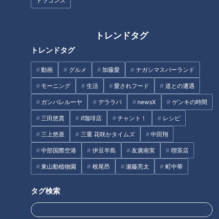
ドラゴンズ
トレンドタグ
トレンドタグ
400キロの廃棄食材が「卵」に
変身する！？ご当地スーパーの
動画
グルメ
加藤愛
ナガシマスパーランド
デパートのカリスマ外商員がお
SDGsな取り組みとは
すすめする美容アイテム！ギフ
モーニング
生活
愛されフード
道との遭遇
【SDGsWEEK】
トにも【デパチャン】
ガンバレルーヤ
デララバ
newsX
ゲンキの時間
タグ
三田悠貴
if珈琲店
チャント！
レシピ
三上悠亜
三重 花咲かタイムズ
中田翔
生活
うなずキング
愛知
花咲かタイムズ
中部国際空港
伊豆半島
友廣南実
喫茶店
東山動植物園
根尾昂
瀬藤亮太
町中華
タグ検索