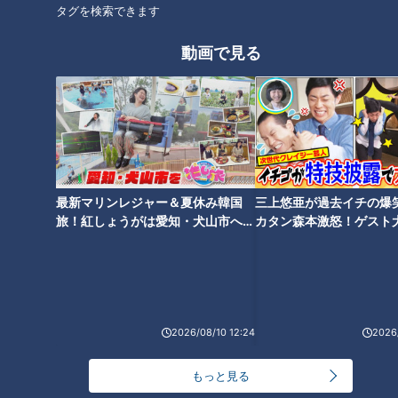
タグを検索できます
動画で見る
ランキング
最新マリンレジャー＆夏休み韓国
三上悠亜が過去イチの爆
RANKING
旅！紅しょうがは愛知・犬山市へ
カタン森本激怒！ゲスト
【花咲かタイムズ】
【ともだちたまご】
24時間
週間
月間
モーニング娘。‘26井上春華がハロメンで仲良くし
たいと思っている人は？
2026/08/10 12:24
2026/
もっと見る
友廣アナの自転車旅｜愛知・蒲郡市へ！三河湾ぐる