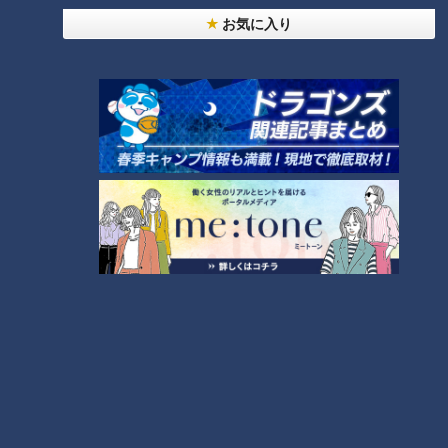
惚れ込んだレンガの橋梁とは？未公開の道3選
7
お気に入り
「梅とツナのサラダそうめん」の作り方【キユーピ
ー３分クッキング】
8
『VIVANT』のロケ地になった東海地方の病院「爆
破しないで！」
今が旬！トウモロコシを最もおいしく食べるには？
もっと見る
9
CBCニュース
10