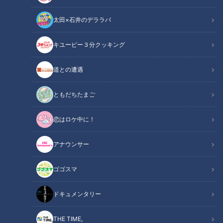
太田×石井のデララバ
キユーピー３分クッキング
道との遭遇
この記事の画像
（全8枚）
ともだちたまご
恋はロケ中に！
アナウンサー
ゴゴスマ
ドキュメンタリー
記事に戻る
THE TIME,