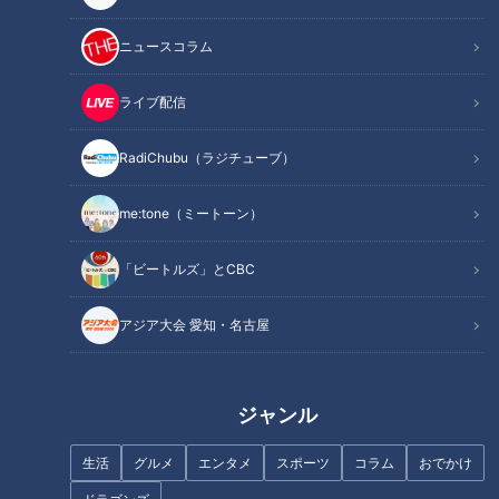
この記事を見たあなたへのおすすめ
ニュースコラム
ライブ配信
RadiChubu（ラジチューブ）
新生活に使いたい！「電動アシ
簡単にできる静電気対策！ 3
me:tone（ミートーン）
スト自転車」の選び方！
つのポイントで紹介！
「ビートルズ」とCBC
アジア大会 愛知・名古屋
おうちにある物で解決！超簡単
コストコ商品で節約レシピ！大
ジャンル
「縫わないマスクの作り方」＆
人気商品のアヒージョが簡単に
「耳イタ解消アイデア」をご紹
炊き込みご飯に！？
生活
グルメ
エンタメ
スポーツ
コラム
おでかけ
介！