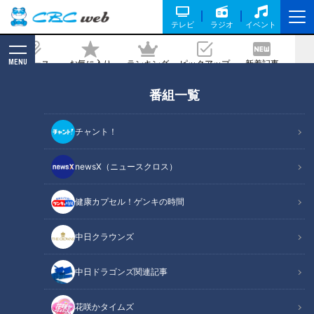
テレビ
ラジオ
イベント
MENU
ニュース
お気に入り
ランキング
ピックアップ
新着記事
CBC MAGAZINE
番組一覧
超人気美容系YouTuberが教える!3,000
円以下のアイテムを使った暑さにも勝て
チャント！
る“春夏コスメ&メイク術"
newsX（ニュースクロス）
記事に戻る
健康カプセル！ゲンキの時間
中日クラウンズ
中日ドラゴンズ関連記事
花咲かタイムズ