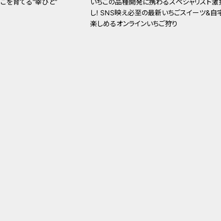
ごを育てる“幸びと”
いちごの品種開発に携わるスペシャリスト激
し! SNS映え必至の最新いちごスイーツ&自
楽しめるオンラインいちご狩り