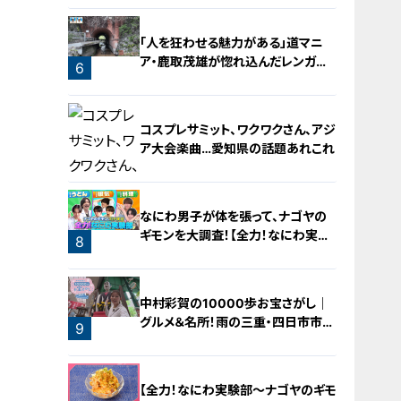
「人を狂わせる魅力がある」道マニ
ア・鹿取茂雄が惚れ込んだレンガの
6
橋梁とは？未公開の道3選
コスプレサミット、ワクワクさん、アジ
ア大会楽曲…愛知県の話題あれこれ
なにわ男子が体を張って、ナゴヤの
ギモンを大調査！【全力！なにわ実験
8
部～ナゴヤのギモン、ガチ検証～】
7
中村彩賀の10000歩お宝さがし｜
グルメ＆名所！雨の三重・四日市市で
9
お宝探し【チャント！特集】
【全力！なにわ実験部～ナゴヤのギモ