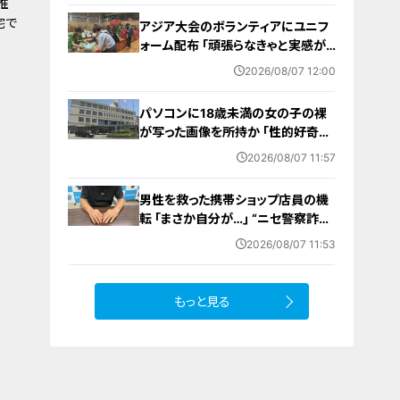
推
宅で
アジア大会のボランティアにユニフ
ォーム配布 ｢頑張らなきゃと実感が
湧いた｣ 名古屋･中区の愛知県体育
2026/08/07 12:00
館
パソコンに18歳未満の女の子の裸
が写った画像を所持か ｢性的好奇心
を満たす目的｣ 小学校講師の38歳
2026/08/07 11:57
男を逮捕 自宅からはAIで生成したと
みられる性的画像も
男性を救った携帯ショップ店員の機
転 ｢まさか自分が…｣ “ニセ警察詐
欺”を間一髪で防ぐ 被害者が語る事
2026/08/07 11:53
件の一部始終
もっと見る