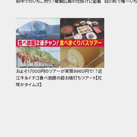
街中でのいちご狩り？敏腕広報の仕掛けに密着
白川町で唯一いち
およそ17000円のツアーが実質9960円で！？近
江牛＆イチゴ食べ放題の超お値打ちツアー‼【花
咲かタイムズ】