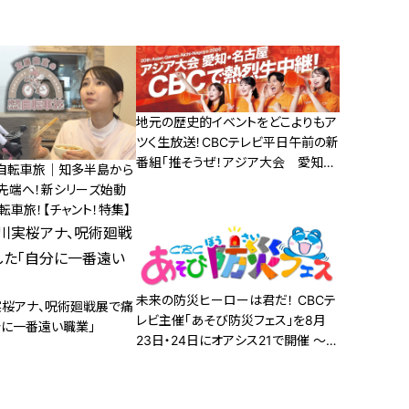
地元の歴史的イベントをどこよりもア
ツく生放送！CBCテレビ平日午前の新
番組「推そうぜ！アジア大会 愛知・
自転車旅｜知多半島から
名古屋」９月１４日スタート！
先端へ！新シリーズ始動
自転車旅！【チャント！特集】
未来の防災ヒーローは君だ！ CBCテ
実桜アナ、呪術廻戦展で痛
レビ主催「あそび防災フェス」を8月
分に一番遠い職業」
23日・24日にオアシス21で開催 〜夏
休みの自由研究にも！親子で楽しく学
べる体験型防災イベント〜