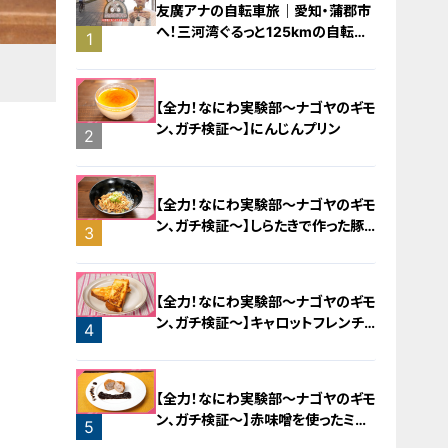
友廣アナの自転車旅｜愛知・蒲郡市
へ！三河湾ぐるっと125kmの自転車
1
旅！【チャント！特集】
【全力！なにわ実験部～ナゴヤのギモ
ン、ガチ検証～】にんじんプリン
2
【全力！なにわ実験部～ナゴヤのギモ
ン、ガチ検証～】しらたきで作った豚
3
バラミンチの油そば
【全力！なにわ実験部～ナゴヤのギモ
ン、ガチ検証～】キャロットフレンチ
4
ロースト
【全力！なにわ実験部～ナゴヤのギモ
ン、ガチ検証～】赤味噌を使ったミル
5
フィーユ味噌トンカツ