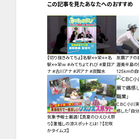
この記事を見たあなたへのおすすめ
【切り抜きみてちょ】名駅↔栄↔名
友廣アナの
駅↔栄ｗ #みてちょてれび #夏目ア
渥美半島の
ナ #古川アナ #沢アナ #炭酸水
125kmの
ＣＢＣ小川
感した「自
気象予報士厳選！【真夏のひえひえ祭
り】激推しの涼スポットとは！？【花咲
かタイムズ】