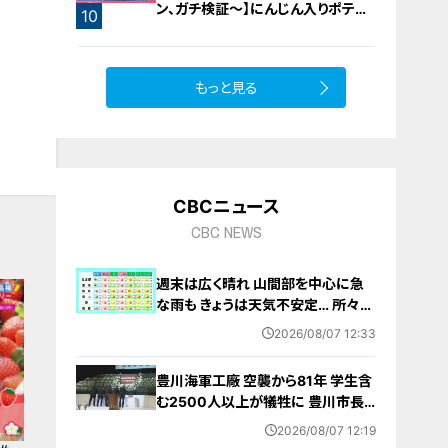
ン、ガチ検証～】にんじん入りポテト
10
サラダ
もっと見る
CBCニュース
CBC NEWS
週末は広く晴れ 山間部を中心に急
な雨も きょうは天気不安定… 所々で
雨予想 愛知･名古屋･岐阜･三重の天
2026/08/07 12:33
気予報（8/7 昼）
豊川海軍工廠 空襲から81年 学生含
む2500人以上が犠牲に 豊川市長
｢恒久平和に向けて全力を尽くす｣ 平
2026/08/07 12:19
和祈念式典で誓う