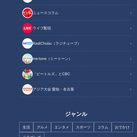
記事に戻る
ニュースコラム
この記事を見たあなたへのおすすめ
ライブ配信
RadiChubu（ラジチューブ）
me:tone（ミートーン）
寺坂頼我が奈良県奈良市で郷土
寺坂頼我が三重県志摩市で名物
「ビートルズ」とCBC
料理「柿の葉寿司」を調査。柿
グルメ「あのりふぐ」を調査。
の葉香る絶品押し寿司！
もっちりコリコリ食感と甘みが
アジア大会 愛知・名古屋
絶品！
ジャンル
生活
グルメ
エンタメ
スポーツ
コラム
おでかけ
寺坂頼我が神奈川県藤沢市江の