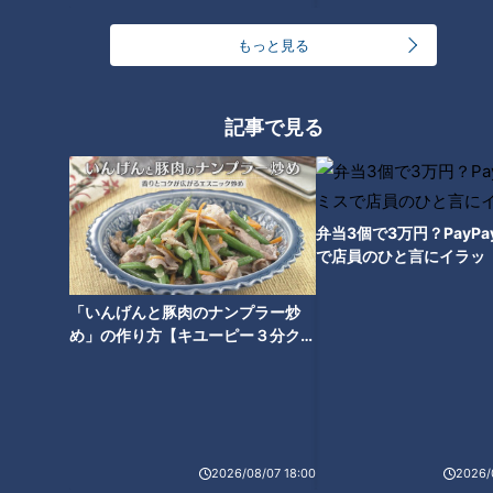
法」
もっと見る
記事で見る
弁当3個で3万円？PayP
で店員のひと言にイラッ
「いんげんと豚肉のナンプラー炒
ランキング
め」の作り方【キユーピー３分クッ
RANKING
キング】
24時間
週間
月間
友廣アナの自転車旅｜愛知・蒲郡市へ！三河湾ぐる
2026/08/07 18:00
2026/
っと125kmの自転車旅！【チャント！特集】
1