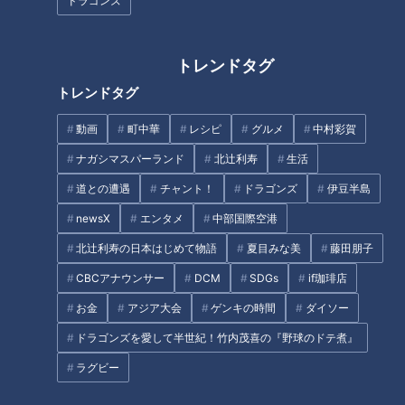
島で「生しらす丼」を調査。キ
ドラゴンズ
ラキラ新鮮！朝獲れシラスを満
寺坂頼我が神奈川県川崎市の名
喫！
物グルメ「かわさき餃子」を調
トレンドタグ
査。みそダレをつけて食べる絶
品餃子！
トレンドタグ
動画
町中華
レシピ
グルメ
中村彩賀
ナガシマスパーランド
北辻利寿
生活
道との遭遇
チャント！
ドラゴンズ
伊豆半島
寺坂頼我が高知県須崎市で甘く
寺坂頼我が千葉県袖ケ浦市で絶
newsX
エンタメ
中部国際空港
てモチモチ「メジカの新子」を
品グルメ「ホワイトガウラーメ
調査。とにかく珍しい絶品グル
ン」を調査！牛乳を使った白い
北辻利寿の日本はじめて物語
夏目みな美
藤田朋子
メ！
ラーメンのお味は！？
CBCアナウンサー
DCM
SDGs
if珈琲店
タグ
お金
アジア大会
ゲンキの時間
ダイソー
グルメ
ゴゴスマ
らいがごはん
寺坂頼我
岐阜
ドラゴンズを愛して半世紀！竹内茂喜の『野球のドテ煮』
ラグビー