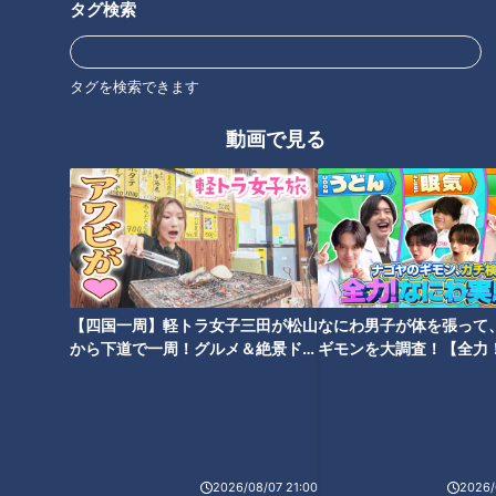
オススメ関連コンテンツ
タグ検索
タグを検索できます
動画で見る
寺坂頼我が神奈川県藤沢市江の
寺坂頼我が三重県松阪市でソウ
島で「生しらす丼」を調査。キ
ルフード「鶏焼肉」を調査。甘
ラキラ新鮮！朝獲れシラスを満
辛味噌ダレがポイントの絶品グ
喫！
ルメ！
【四国一周】軽トラ女子三田が松山
なにわ男子が体を張って
から下道で一周！グルメ＆絶景ドラ
ギモンを大調査！【全力
イブ⑳
験部～ナゴヤのギモン、
～】
石丸幹二「すごい痩せました
ね！」…世界一楽なスクワッ
ト！？ダイエットのスペシャリ
2026/08/07 21:00
2026/
ストに学ぶ「無理なくやせる方