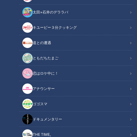
太田×石井のデララバ
キユーピー３分クッキング
CBCテレビ『ゴゴスマ』らいがごはん
道との遭遇
この記事の画像
（全8枚）
ともだちたまご
恋はロケ中に！
アナウンサー
ゴゴスマ
ドキュメンタリー
THE TIME,