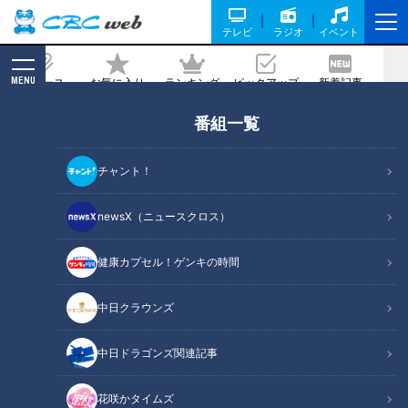
テレビ
ラジオ
イベント
MENU
ニュース
お気に入り
ランキング
ピックアップ
新着記事
CBC MAGAZINE
番組一覧
寺坂頼我が岐阜県下呂市で大好物「鶏ち
ゃん」を調査。弾力のある鶏肉と甘辛ダ
チャント！
レが絶品！
newsX（ニュースクロス）
記事に戻る
健康カプセル！ゲンキの時間
中日クラウンズ
中日ドラゴンズ関連記事
花咲かタイムズ