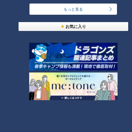
もっと見る
【全力！なにわ実験部～ナゴヤのギモン、ガチ検証
～】しらたきで作った豚バラミンチの油そば
2
お気に入り
今年も開催！「あったらいいな」をみんなで考える
小学生向けワークショップを大府市で開催
3
コスプレサミット、ワクワクさん、アジア大会楽
曲…愛知県の話題あれこれ
【全力！なにわ実験部～ナゴヤのギモン、ガチ検証
～】にんじんプリン
5
ＣＢＣ小川実桜アナ、呪術廻戦展で痛感した「自分
に一番遠い職業」