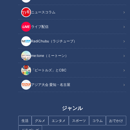
ニュースコラム
ライブ配信
中日の正捕手は誰だ？伊東コー
ドラゴンズ開幕への課題！「根
チが示す頭ひとつ抜け出すため
尾昂」というカードはいつ？ど
RadiChubu（ラジチューブ）
の判断基準
こで？
me:tone（ミートーン）
「ビートルズ」とCBC
アジア大会 愛知・名古屋
ドラゴンズ残り２３試合の戦い
中日ドラゴンズ夏の陣へ・・・
は？立浪監督“腹のくくり方”に
残念な12球団最下位から脱出
ファンは注目
だ！
ジャンル
タグ
生活
グルメ
エンタメ
スポーツ
コラム
おでかけ
ドラゴンズ
野球
中京圏
なるほど
ラジチューブ