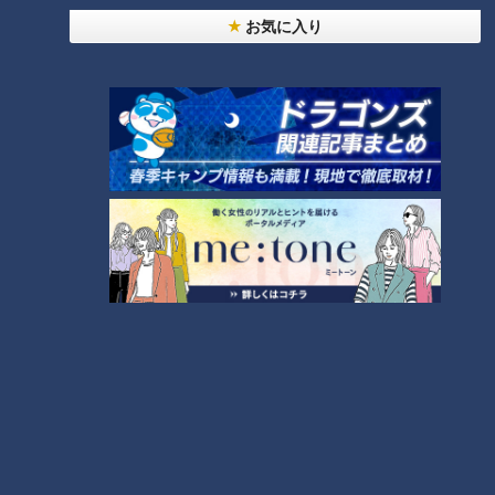
お気に入り
なにわ男子が体を張って、ナゴヤのギモンを大調
査！【全力！なにわ実験部～ナゴヤのギモン、ガチ
8
検証～】
中村彩賀の10000歩お宝さがし｜グルメ＆名所！
雨の三重・四日市市でお宝探し【チャント！特集】
9
7
【全力！なにわ実験部～ナゴヤのギモン、ガチ検証
～】にんじん入りポテトサラダ
10
もっと見る
CBCニュース
CBC NEWS