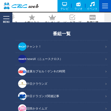
テレビ
ラジオ
イベント
MENU
ニュース
お気に入り
ランキング
ピックアップ
新着記事
CBC MAGAZINE
番組一覧
連敗の中日、地方球場なら快勝？「本拠
地を豊橋にしよう」の声が続々
チャント！
記事に戻る
newsX（ニュースクロス）
健康カプセル！ゲンキの時間
中日クラウンズ
連敗の中日、地方球場なら快勝？「本拠地を豊橋にしよう」の声が続々
中日ドラゴンズ関連記事
この記事の画像
（全1枚）
花咲かタイムズ