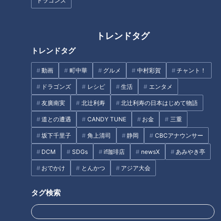
ドラゴンズ
トレンドタグ
オススメ関連コンテンツ
トレンドタグ
頭をぶつけると星が見える…マ
お母さん、身体が心配だから賞
動画
町中華
グルメ
中村彩賀
チャント！
ンガで起こることは本当だった
味期限は守って！
ドラゴンズ
レシピ
生活
エンタメ
世界では普及、日本では縮小？
日本を二分する論争？ところて
友廣南実
北辻利寿
北辻利寿の日本はじめて物語
どうなるEVの未来
んには黒蜜か、酢醤油か
道との遭遇
CANDY TUNE
お金
三重
坂下千里子
角上清司
静岡
CBCアナウンサー
車内、病院内…こんな時に地震
が来たらどうする？
DCM
SDGs
if珈琲店
newsX
あみやき亭
おでかけ
とんかつ
アジア大会
タグ検索