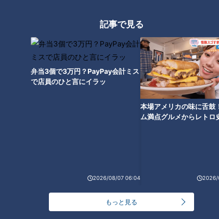
【全力！なにわ実験部～ナゴヤのギモン、ガチ検証
記事で見る
～】しらたきで作った豚バラミンチの油そば
3
【全力！なにわ実験部～ナゴヤのギモン、ガチ検証
～】キャロットフレンチロースト
弁当3個で3万円？PayPay会計ミス
4
で店員のひと言にイラッ
【全力！なにわ実験部～ナゴヤのギモン、ガチ検証
本場アメリカの味に舌鼓
～】赤味噌を使ったミルフィーユ味噌トンカツ
5
ム満点グルメからレトロ
で！愛知・東海市の感動
選
「人を狂わせる魅力がある」道マニア・鹿取茂雄が
惚れ込んだレンガの橋梁とは？未公開の道3選
6
2026/08/07 06:04
2026/
コスプレサミット、ワクワクさん、アジア大会楽
もっと見る
曲…愛知県の話題あれこれ