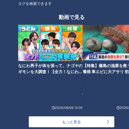
タグを検索できます
動画で見る
ランキング
RANKING
なにわ男子が体を張って、ナゴヤの
【特集】篠島の漁業を救
24時間
週間
月間
ギモンを大調査！【全力！なにわ実
養殖 車エビに大アサリ 
験部～ナゴヤのギモン、ガチ検証
【newsX】
～】
友廣アナの自転車旅｜愛知・蒲郡市へ！三河湾ぐる
っと125kmの自転車旅！【チャント！特集】
1
2026/08/06 12:00
2026/
【全力！なにわ実験部～ナゴヤのギモン、ガチ検証
～】にんじんプリン
2
もっと見る