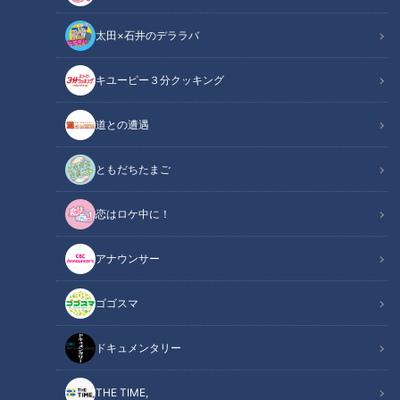
太田×石井のデララバ
キユーピー３分クッキング
記事に戻る
道との遭遇
ともだちたまご
この記事を見たあなたへのおすすめ
恋はロケ中に！
アナウンサー
ゴゴスマ
中田翔、投手の根尾、二遊間は
さあ、開幕へ！ドラゴンズ未来
誰？立浪ドラゴンズ春季キャン
の1番打者は？立浪監督直接コー
ドキュメンタリー
プの注目はコレだ
ルも
THE TIME,