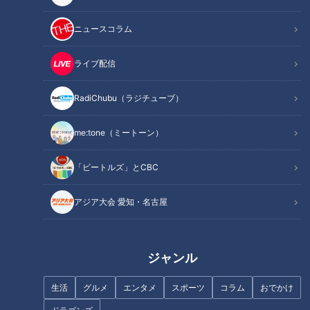
ニュースコラム
地元の歴史的イベントをどこよ
ライブ配信
りもアツく生放送！CBCテレビ
平日午前の新番組「推そうぜ！
中村彩賀の10000歩お宝さがし
RadiChubu（ラジチューブ）
アジア大会 愛知・名古屋」９
｜IGアリーナ周辺でお宝スポッ
月１４日スタート！
ト探し！【チャント！特集】
me:tone（ミートーン）
「ビートルズ」とCBC
アジア大会 愛知・名古屋
フランス人は菓子店「シャトレ
ーゼ」の店名に顔を赤らめる？
【先輩とサシトーク】ゴゴスマ
MC石井が珍助言？夏目がツッ
ジャンル
コミ名人に！？【チャント！特
集】
生活
グルメ
エンタメ
スポーツ
コラム
おでかけ