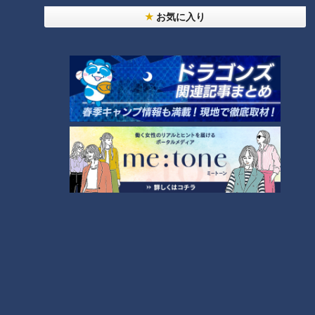
お気に入り
今年も開催！「あったらいいな」をみんなで考える
小学生向けワークショップを大府市で開催
5
【全力！なにわ実験部～ナゴヤのギモン、ガチ検証
～】キャロットフレンチロースト
6
【全力！なにわ実験部～ナゴヤのギモン、ガチ検証
～】大橋特製お好み焼き
7
【全力！なにわ実験部～ナゴヤのギモン、ガチ検証
～】赤味噌を使ったミルフィーユ味噌トンカツ
8
【特集】名古屋の堀川を木曽川の水で清流に “木曽
川導水”なぜ16年ぶり？【newsX】
9