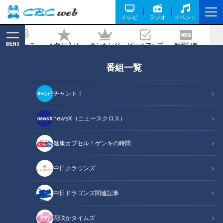
テレビ
ラジオ
イベント
MENU
ニュース
お気に入り
ランキング
ピックアップ
新着記事
CBC MAGAZINE
番組一覧
第51回JRN・JNNアノンシスト賞でCBC
アナウンサーが「最優秀賞」2部門を含
チャント！
む3部門を受賞！
newsX（ニュースクロス）
記事に戻る
健康カプセル！ゲンキの時間
中日クラウンズ
中日ドラゴンズ関連記事
花咲かタイムズ