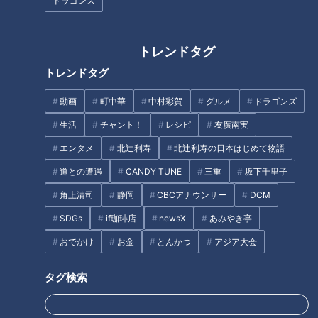
ドラゴンズ
ＣＢＣ中村彩賀アナ、26歳の誕
生日に友人たちが贈ったサプラ
トレンドタグ
CBCラジオ夏まつりでグッズ販
イズ
売！【個性爆発】中村アナ＆佐
トレンドタグ
藤アナが手書きロゴ制作？夏ま
つり新グッズの情報も盛りだく
動画
町中華
中村彩賀
グルメ
ドラゴンズ
タグ
さん！
生活
チャント！
レシピ
友廣南実
エンタメ
北辻利寿
北辻利寿の日本はじめて物語
PR TIMES
道との遭遇
CANDY TUNE
三重
坂下千里子
角上清司
静岡
CBCアナウンサー
DCM
オススメ関連コンテンツ
SDGs
if珈琲店
newsX
あみやき亭
おでかけ
お金
とんかつ
アジア大会
タグ検索