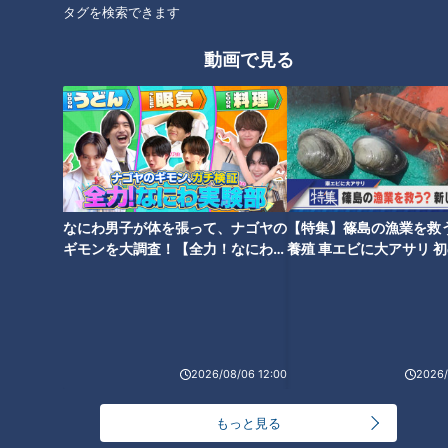
タグを検索できます
豆腐の代わりにエノキ！？食物
初勝利から1か月 二軍で模索す
繊維たっぷりハンバーグと自家
る日々が続く中日根尾昂へ鉄腕
製みそで作るメカジキ炒めのレ
岩瀬仁紀が送る「救援のアドバ
動画で見る
シピ
イス」
車内、病院内…こんな時に地震
が来たらどうする？
なにわ男子が体を張って、ナゴヤの
【特集】篠島の漁業を救
ギモンを大調査！【全力！なにわ実
養殖 車エビに大アサリ 
験部～ナゴヤのギモン、ガチ検証
【newsX】
～】
2026/08/06 12:00
2026/
もっと見る
ランキング