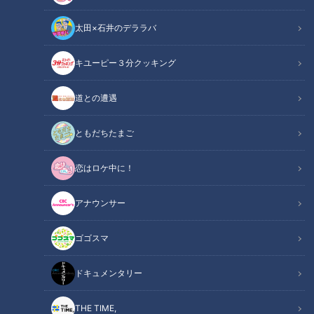
太田×石井のデララバ
キユーピー３分クッキング
第51回JRN・JNNアノンシスト賞でCBCアナウンサーが「最優秀賞」2
部門を含む3部門を受賞！
道との遭遇
この記事の画像
（全1枚）
ともだちたまご
恋はロケ中に！
アナウンサー
ゴゴスマ
記事に戻る
ドキュメンタリー
この記事を見たあなたへのおすすめ
THE TIME,