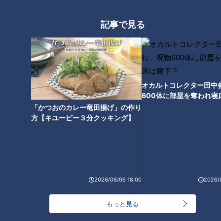
RANKING
記事で見る
24時間
週間
月間
【全力！なにわ実験部～ナゴヤのギモン、ガチ検証
～】しらたきで作った豚バラミンチの油そば
1
オカルトコレクター田中
600体に部屋を奪われ寝
「人を狂わせる魅力がある」道マニア・鹿取茂雄が
下？
「かつおのカレー竜田揚げ」の作り
惚れ込んだレンガの橋梁とは？未公開の道3選
2
方【キユーピー３分クッキング】
友廣アナの自転車旅｜愛知・蒲郡市へ！三河湾ぐる
っと125kmの自転車旅！【チャント！特集】
3
2026/08/06 18:00
2026/
【全力！なにわ実験部～ナゴヤのギモン、ガチ検証
もっと見る
～】にんじんプリン
4