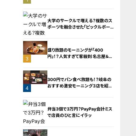
旅！【チャント！特集】
大学のサークルで増える？複数のス
ポーツを融合させた「ピックルボー
ル」
盛り放題のモーニングが「400
円」！？人気すぎて客殺到 名古屋＆岐
3
阜の「激安モーニング」とは？
2
300円でパン食べ放題も！？岐阜の
おすすめ激安モーニング３店を紹
4
介！
弁当3個で3万円？PayPay会計ミス
で店員のひと言にイラッ