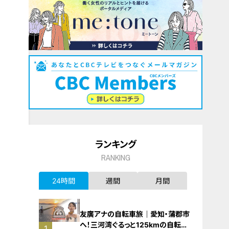
ランキング
RANKING
24時間
週間
月間
友廣アナの自転車旅｜愛知・蒲郡市
へ！三河湾ぐるっと125kmの自転車
1