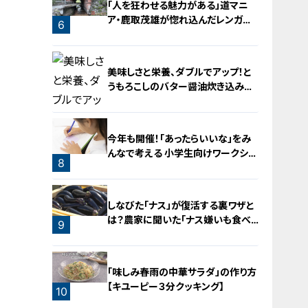
「人を狂わせる魅力がある」道マニ
ア・鹿取茂雄が惚れ込んだレンガの
6
橋梁とは？未公開の道3選
5
美味しさと栄養、ダブルでアップ！と
うもろこしのバター醤油炊き込みご
飯
今年も開催！「あったらいいな」をみ
んなで考える 小学生向けワークショ
8
ップを大府市で開催
7
しなびた「ナス」が復活する裏ワザと
は？農家に聞いた「ナス嫌いも食べ
9
られる」アイデアレシピを大公開
「味しみ春雨の中華サラダ」の作り方
【キユーピー３分クッキング】
10