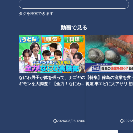
第19話「うんこ例文コンクー
第18話「明日の星座占い！」｜
ル！？」｜おはよう！うんこ先
おはよう！うんこ先生
タグを検索できます
生
動画で見る
第17話「授業参観で活躍する方
第16話「この学校にも七不思議
法は？」｜おはよう！うんこ先
はあるの？」｜おはよう！うん
生
こ先生
なにわ男子が体を張って、ナゴヤの
【特集】篠島の漁業を救
ギモンを大調査！【全力！なにわ実
養殖 車エビに大アサリ 
験部～ナゴヤのギモン、ガチ検証
【newsX】
～】
第15話「文化の日は何をす
2026/08/06 12:00
2026/
る？」｜おはよう！うんこ先生