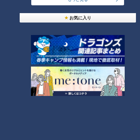
コスプレサミット、ワクワクさん、アジア大会楽
お気に入り
曲…愛知県の話題あれこれ
【全力！なにわ実験部～ナゴヤのギモン、ガチ検証
～】しらたきで作った豚バラミンチの油そば
3
【全力！なにわ実験部～ナゴヤのギモン、ガチ検証
～】にんじんプリン
4
2
美味しさと栄養、ダブルでアップ！とうもろこしの
バター醤油炊き込みご飯
なにわ男子が体を張って、ナゴヤのギモンを大調
査！【全力！なにわ実験部～ナゴヤのギモン、ガチ
6