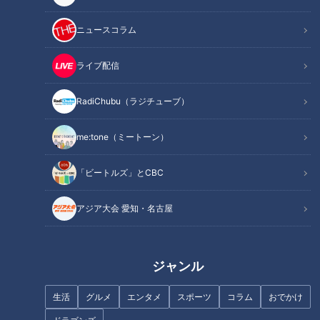
ニュースコラム
ライブ配信
第5話「夏休みの宿題がまだ終
第28話「うんこ先生は誰のうん
RadiChubu（ラジチューブ）
わっていない！」｜おはよう！
こ？」｜おはよう！うんこ先生
うんこ先生
me:tone（ミートーン）
「ビートルズ」とCBC
アジア大会 愛知・名古屋
第26話「うんこ先生の声優さん
第27話「うんこ先生の中身
が…」｜おはよう！うんこ先生
は・・・」｜おはよう！うんこ
先生
ジャンル
生活
グルメ
エンタメ
スポーツ
コラム
おでかけ