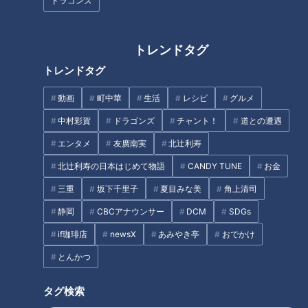
ドラゴンズ
第47話「雨って飲んでもいい
第23話「うんこ先生がモザイク
トレンドタグ
の？」｜おはよう！うんこ先生
を・・・」｜おはよう！うんこ
トレンドタグ
先生
動画
町中華
生活
レシピ
グルメ
タグ
中村彩賀
ドラゴンズ
チャント！
道との遭遇
動画
うんこドリル
うんこ先生
エンタメ
友廣南実
北辻利寿
北辻利寿の日本はじめて物語
CANDY TUNE
お金
三重
坂下千里子
夏目みな美
角上清司
オススメ関連コンテンツ
静岡
CBCアナウンサー
DCM
SDGs
if珈琲店
newsX
あみやき亭
おでかけ
とんかつ
タグ検索