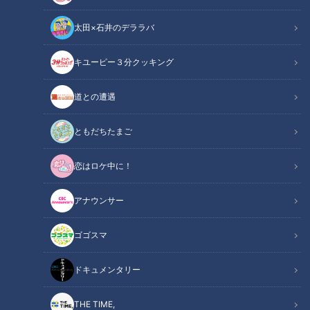
太田×石井のデララバ
キユーピー３分クッキング
第21話「クリスマスに向けて、うんこ先生が…」｜おはよう！うんこ先
生
道との遭遇
この記事の画像
（全1枚）
ともだちたまご
恋はロケ中に！
アナウンサー
ゴゴスマ
記事に戻る
ドキュメンタリー
この記事を見たあなたへのおすすめ
THE TIME,