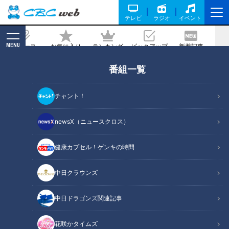
テレビ
ラジオ
イベント
MENU
ニュース
お気に入り
ランキング
ピックアップ
新着記事
CBC MAGAZINE
番組一覧
第21話「クリスマスに向けて、うんこ先
生が…」｜おはよう！うんこ先生
チャント！
記事に戻る
newsX（ニュースクロス）
健康カプセル！ゲンキの時間
中日クラウンズ
中日ドラゴンズ関連記事
花咲かタイムズ