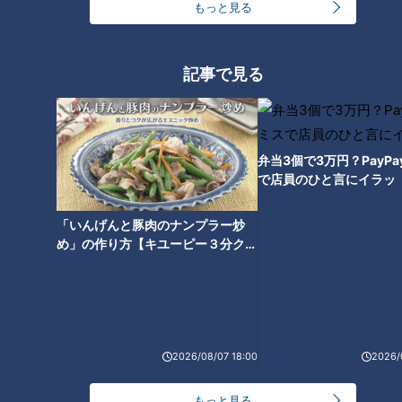
もっと見る
記事で見る
弁当3個で3万円？PayP
で店員のひと言にイラッ
「いんげんと豚肉のナンプラー炒
め」の作り方【キユーピー３分クッ
ランキング
キング】
RANKING
24時間
週間
月間
2026/08/07 18:00
2026/
友廣アナの自転車旅｜愛知・蒲郡市へ！三河湾ぐる
っと125kmの自転車旅！【チャント！特集】
1
もっと見る