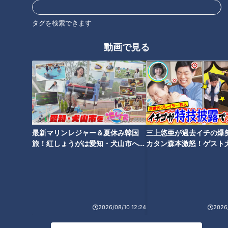
タグ
タグを検索できます
生活
チャント！
動画で見る
最新マリンレジャー＆夏休み韓国
三上悠亜が過去イチの爆
旅！紅しょうがは愛知・犬山市へ
カタン森本激怒！ゲスト
【花咲かタイムズ】
【ともだちたまご】
2026/08/10 12:24
2026/
ランキング