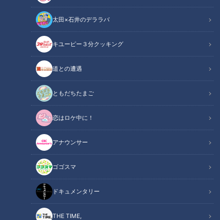
太田×石井のデララバ
キユーピー３分クッキング
CBCテレビ/「チャント！」
道との遭遇
この記事の画像
（全9枚）
ともだちたまご
恋はロケ中に！
アナウンサー
ゴゴスマ
ドキュメンタリー
THE TIME,