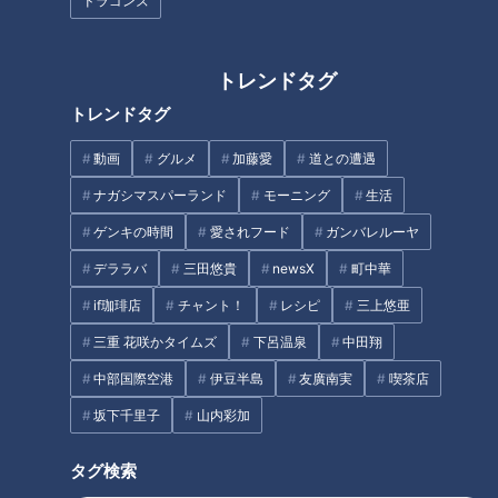
ドラゴンズ
トレンドタグ
トレンドタグ
春の北海道物産展【太田×石井
「花咲かタイムズ秋のグルメフ
のデララバ】
動画
グルメ
加藤愛
道との遭遇
ェス inららぽーと・ジャズドリ
ーム長島」開催決定！
ナガシマスパーランド
モーニング
生活
ゲンキの時間
愛されフード
ガンバレルーヤ
デララバ
三田悠貴
newsX
町中華
if珈琲店
チャント！
レシピ
三上悠亜
三重 花咲かタイムズ
下呂温泉
中田翔
日本一長い祭り！毎年30万人が
中部国際空港
伊豆半島
友廣南実
喫茶店
参加する岐阜県・郡上市の「郡
有名ラーメン店とコラボ！夏季
上おどり」の最終日に密着
坂下千里子
山内彩加
限定の幅広きしめんが楽しめる
「天むす処 けしき.」
タグ検索