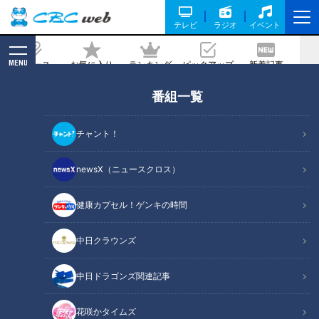
テレビ
ラジオ
イベント
MENU
ニュース
お気に入り
ランキング
ピックアップ
新着記事
CBC MAGAZINE
番組一覧
「春の大北海道物産展」はスイーツが充
実 世界王者が作る「カニのジェラー
チャント！
ト」も
newsX（ニュースクロス）
記事に戻る
健康カプセル！ゲンキの時間
中日クラウンズ
中日ドラゴンズ関連記事
花咲かタイムズ