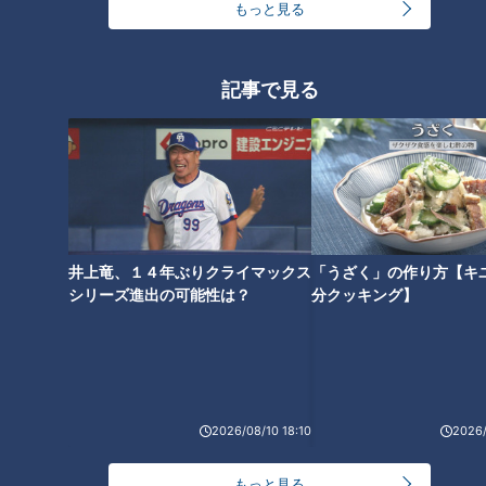
RANKING
もっと見る
24時間
週間
月間
記事で見る
モーニング娘。‘26井上春華がハロメンで仲良くし
たいと思っている人は？
大学のサークルで増える？複数のスポーツを融合さ
せた「ピックルボール」
井上竜、１４年ぶりクライマックス
「うざく」の作り方【キ
シリーズ進出の可能性は？
分クッキング】
「心筋梗塞」生死の分かれ道は？…“夏の厳しい暑
さ”もきっかけに！発症前のキケンなサインと対処
3
法
1
友廣アナの自転車旅｜愛知・蒲郡市へ！三河湾ぐる
っと125kmの自転車旅！【チャント！特集】
2026/08/10 18:10
2026/
4
もっと見る