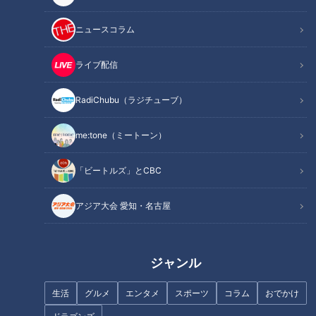
ニュースコラム
ライブ配信
記事に戻る
RadiChubu（ラジチューブ）
この記事を見たあなたへのおすすめ
me:tone（ミートーン）
「ビートルズ」とCBC
アジア大会 愛知・名古屋
日本最古の現役駅舎で一杯！亀
崎の酒蔵が仕掛けるイベント
「おとなり酒場」
クリームがあふれるあふれる初
ジャンル
夏の北海道物産展イチオシスイ
ーツ！【デパチャン】
生活
グルメ
エンタメ
スポーツ
コラム
おでかけ