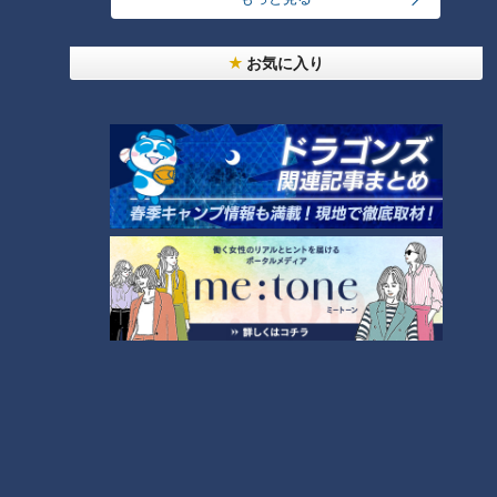
2
本場アメリカの味に舌鼓！ボリューム満点グルメか
らレトロ史料館まで！愛知・東海市の感動スポット
5
お気に入り
3選
売り切れ続出？「ゆかり」の坂角総本舗がサブレを
発売
師匠は鶴瓶。笑福亭鉄瓶が語る弟子入りまでの苦難
6
「人を狂わせる魅力がある」道マニア・鹿取茂雄が
惚れ込んだレンガの橋梁とは？未公開の道3選
8
7
NEW
岐阜で続く鉄道廃止、バスの代替にも問題が