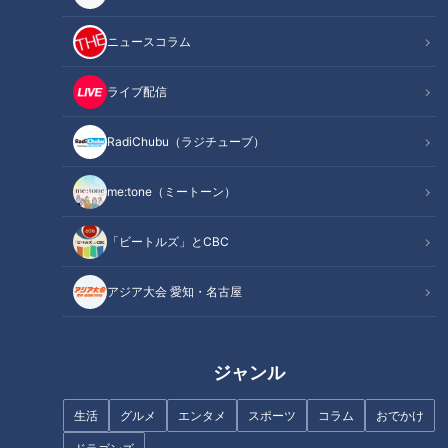
ニュースコラム
記事に戻る
ライブ配信
この記事を見たあなたへのおすすめ
RadiChubu（ラジチューブ）
me:tone（ミートーン）
「ビートルズ」とCBC
今話題の『eスポーツ』が部活
パンサー向井、再訪問の歓迎に
動に！！パンサー向井が『eス
喜び、演奏に涙がこらえられな
アジア大会 愛知・名古屋
ポーツ部』のある名古屋市の高
い！『お笑い同好会』＆『吹奏
校に向井ます！
楽部』に、いざ向井ます！
ジャンル
生活
グルメ
エンタメ
スポーツ
コラム
おでかけ