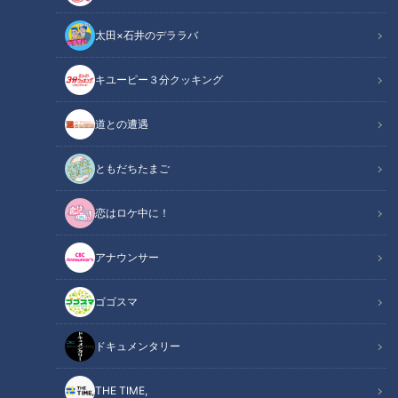
太田×石井のデララバ
キユーピー３分クッキング
道との遭遇
CBCテレビ『チャント！』いざ、学校に向井ます
ともだちたまご
この記事の画像
（全8枚）
恋はロケ中に！
アナウンサー
ゴゴスマ
ドキュメンタリー
THE TIME,