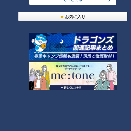
RANKING
24時間
週間
月間
お気に入り
【全力！なにわ実験部～ナゴヤのギモン、ガチ検証
～】しらたきで作った豚バラミンチの油そば
1
「人を狂わせる魅力がある」道マニア・鹿取茂雄が
惚れ込んだレンガの橋梁とは？未公開の道3選
2
友廣アナの自転車旅｜愛知・蒲郡市へ！三河湾ぐる
っと125kmの自転車旅！【チャント！特集】
3
【全力！なにわ実験部～ナゴヤのギモン、ガチ検証
～】にんじんプリン
4