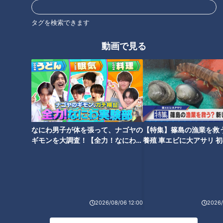
タグを検索できます
動画で見る
ギャル曽根のテクニック恐るべ
王林「東京は怖いけど、まだ怖
し…焼肉食べ放題に挑む前に知
くない」初の三重県でよもや
っておくべき“大食い裏技”「食
の“緊急事態” 山中に響いたスタ
べた分がゼロになる」
ッフの声「避難！」
なにわ男子が体を張って、ナゴヤの
【特集】篠島の漁業を救
ギモンを大調査！【全力！なにわ実
養殖 車エビに大アサリ 
験部～ナゴヤのギモン、ガチ検証
【newsX】
～】
みちょぱ「怖い怖い…」ロケで
2022年11月オープンのジブリパ
山道進む芸人に“不可解現象”頻
ーク！ 巨大ハウルの城、もの
発 既視感ある看板や人々 道端
のけの里！新情報がぞくぞく公
の真新しい手帳に『2015年』
開！
2026/08/06 12:00
2026/