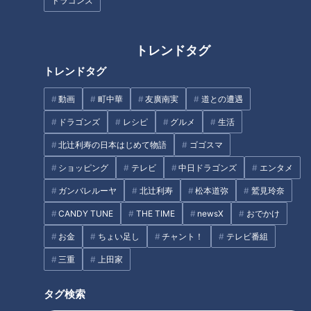
ドラゴンズ
校内に保育園！？名古屋市『桜
履歴書にインスタのフォロワー
花学園高校』でマヂラブが園児
数を書く欄も！！美容業界を目
に？ 保育コースの生徒が先生
指すZ世代にパンサー向井が深
トレンドタグ
になる“一日保育園”
掘り！
トレンドタグ
動画
町中華
友廣南実
道との遭遇
ドラゴンズ
レシピ
グルメ
生活
【道マニア】大阪・日本でひと
【福井・滋賀・京都】道の魅力
北辻利寿の日本はじめて物語
ゴゴスマ
つしかない珍しい橋の先に…
全部盛り！鯖街道の歴史と秘密
ショッピング
テレビ
中日ドラゴンズ
エンタメ
100年以上前に造られた遊園地
跡！？＜後編＞
ガンバレルーヤ
北辻利寿
松本道弥
鷲見玲奈
タグ
CANDY TUNE
THE TIME
newsX
おでかけ
おでかけ
教育
パンサー
向井慧
お金
ちょい足し
チャント！
テレビ番組
三重
上田家
タグ検索
オススメ関連コンテンツ