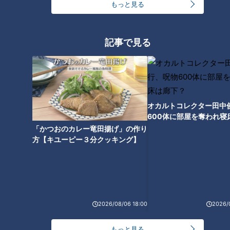
もっと見る
記事で見る
2階建てバスの中にネコカフ
ェ！？ 運営する夫婦の「保護
猫」への想い
オカルトコレクター田中
600体に部屋を奪われ寝
下？
「かつおのカレー竜田揚げ」の作り
方【キユーピー３分クッキング】
2026/08/06 18:00
2026/
ランキング
もっと見る