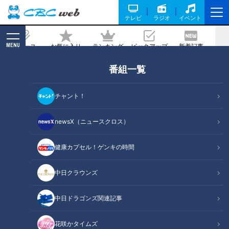
テレビ
ラジオ
イベント
MENU
ニュース
お気に入り
ランキング
ピックアップ
新着記事
CBC MAGAZINE
番組一覧
ゲームクリエーター日本一などスゴ腕高
校生トリオを紹介！トップクラスの技術
チャント！
者たちが通う、名古屋市『愛知総合工科
高校』にパンサー向井が潜入！
newsX（ニュースクロス）
健康カプセル！ゲンキの時間
記事に戻る
中日クラウンズ
中日ドラゴンズ関連記事
花咲かタイムズ