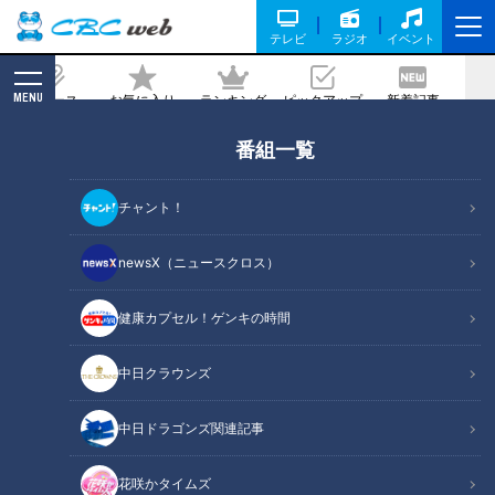
テレビ
ラジオ
イベント
MENU
ニュース
お気に入り
ランキング
ピックアップ
新着記事
CBC MAGAZINE
番組一覧
閻魔大王指定!？ゴマ風味ピリ辛ダレとも
っちり平打ち麺の「登別閻魔やきそば」
チャント！
を紹介！ボイメン吉原雅斗が北海道・登
別市で発掘。
newsX（ニュースクロス）
健康カプセル！ゲンキの時間
記事に戻る
中日クラウンズ
中日ドラゴンズ関連記事
花咲かタイムズ