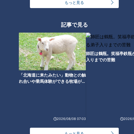
けた「仙台マーボー焼きそば」
丼」を紹介。ボイメン水野勝が
もっと見る
を紹介。ボイメン水野勝が宮城
宮城県・松島町で発掘。
県・仙台市で発掘。
記事で見る
「兜」の形の大きなから揚げ！
師匠は鶴瓶。笑福亭鉄瓶
外はカリッと中ジューシー「か
入りまでの苦難
ぶと揚げ」を紹介。ボイメン小
林豊が栃木県・宇都宮市で発
掘。
「北海道に来たみたい」動物との触
れ合いや乗馬体験ができる牧場がオ
ススメ！不動産屋さんが住みたい街
とは
2026/08/08 07:03
2026/
もっと見る