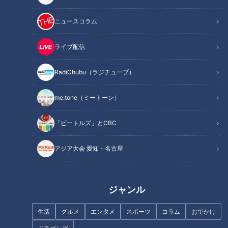
ニュースコラム
記事に戻る
ライブ配信
この記事を見たあなたへのおすすめ
RadiChubu（ラジチューブ）
me:tone（ミートーン）
フランス人は菓子店「シャトレ
「ビートルズ」とCBC
ーゼ」の店名に顔を赤らめる？
癒し系アナが三重県鳥羽市で“白
い”『あんかけ焼きそば』を調
アジア大会 愛知・名古屋
査！ 豚骨スープのあんが麺に
絡んで絶品！
ジャンル
生活
グルメ
エンタメ
スポーツ
コラム
おでかけ
ＣＢＣテレビと愛知県安城市と