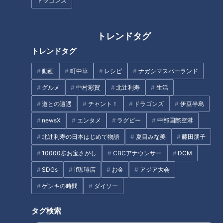
ドラゴンズ
の「防災・減災パートナーシッ
プに関する協定」締結式のお知
CBC５チャン春祭りで楽しむ新
らせ
たな推し活！？『マッチョ人力
トレンドタグ
車』3月21日(土) 22日(日)に名
トレンドタグ
古屋・栄で実施決定！
動画
町中華
レシピ
ナガシマスパーランド
グルメ
中村彩賀
北辻利寿
生活
道との遭遇
チャント！
ドラゴンズ
伊豆半島
「太田×石井のデララバトーク
難読地名「斑鳩町」に挑戦！ #
newsX
エンタメ
ラグビー
中部国際空港
ライブ」の第4弾が開催決定！
みてちょてれび #ウラオモテレ
北辻利寿の日本はじめて物語
夏目みな美
藤田朋子
ビ #コラボ #斑鳩町 #榊原アナ
#夏目アナ #福島アナ #海渡アナ
10000歩お宝さがし
CBCアナウンサー
DCM
タグ
SDGs
if珈琲店
お金
アジア大会
ゲンキの時間
ダイソー
動画
グルメ
ゴゴスマ
ボイメン
ボイメンの感動ごはん
タグ検索