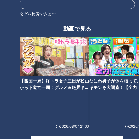
タグを検索できます
オススメ関連コンテンツ
動画で見る
今が旬！しっかりした弾力と濃
ホカホカに蒸していただきま
厚な甘さ・脂も程よくのった高
す！味も見た目も美味しい郷土
級魚「マツカワガレイ」を紹
料理「わっぱ飯」を紹介！ボイ
【四国一周】軽トラ女子三田が松山
なにわ男子が体を張って
介！ボイメン吉原雅斗が北海
メン平松賢人が新潟県・新潟市
から下道で一周！グルメ＆絶景ドラ
ギモンを大調査！【全力
道・苫小牧市で発掘。
で発掘。
イブ⑳
験部～ナゴヤのギモン、
～】
2026/08/07 21:00
2026/
仙台で中華！炒めたモチモチ中
秘伝の甘辛タレで煮上げたプリ
華麺にピリ辛マーボー豆腐をか
ップリの牡蠣が美味しい「かき