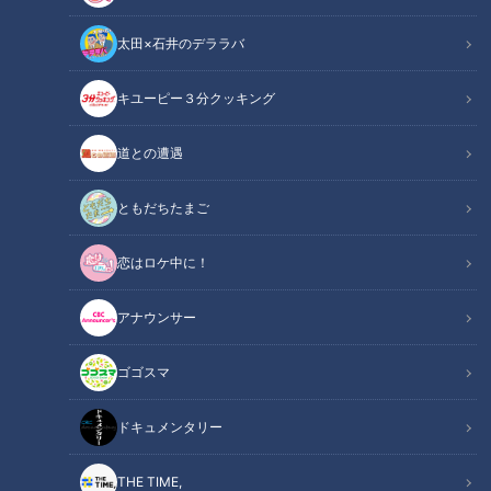
太田×石井のデララバ
キユーピー３分クッキング
道との遭遇
CBCテレビ『ゴゴスマ』
ともだちたまご
この記事の画像
（全6枚）
恋はロケ中に！
アナウンサー
ゴゴスマ
ドキュメンタリー
THE TIME,