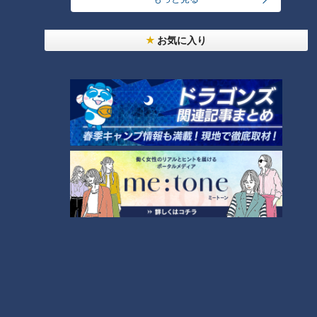
お気に入り
ランキング
RANKING
24時間
週間
月間
友廣アナの自転車旅｜愛知・蒲郡市へ！三河湾ぐる
っと125kmの自転車旅！【チャント！特集】
1
美味しさと栄養、ダブルでアップ！とうもろこしの
バター醤油炊き込みご飯
「人を狂わせる魅力がある」道マニア・鹿取茂雄が
惚れ込んだレンガの橋梁とは？未公開の道3選
3