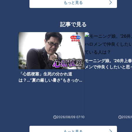
いる理由
もっと見る
記事で見る
モーニング娘。‘26井上
メンで仲良くしたいと思
は？
「心筋梗塞」生死の分かれ道
は？…“夏の厳しい暑さ”もきっかけ
に！発症前のキケンなサインと対処
法
ランキング
RANKING
24時間
週間
月間
2026/08/09 07:10
2026/
「名古屋駅のパン屋さんランキング」第2位＆第1位
もっと見る