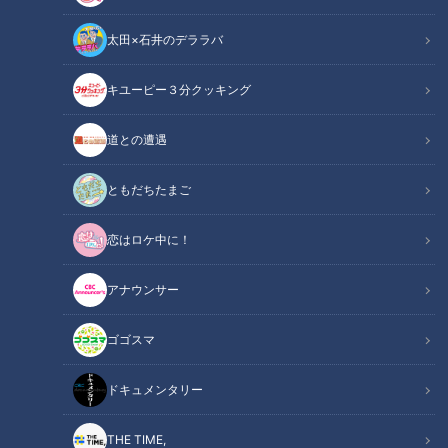
太田×石井のデララバ
キユーピー３分クッキング
秘訣は「とにかく歩き回ること」 超巨大スーパーで働く新人スタッフ
に密着
道との遭遇
この記事の画像
（全4枚）
ともだちたまご
恋はロケ中に！
アナウンサー
ゴゴスマ
記事に戻る
ドキュメンタリー
この記事を見たあなたへのおすすめ
THE TIME,