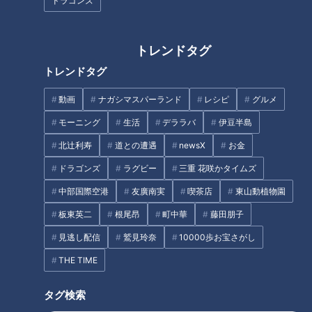
ドラゴンズ
【掃除なんかやりたくな
トレンドタグ
い！！】11人大家族の年末大掃
トレンドタグ
驚きの健康効果！チーズのパワ
除に密着！！
ーを徹底リサーチ
動画
ナガシマスパーランド
レシピ
グルメ
タグ
モーニング
生活
デララバ
伊豆半島
北辻利寿
道との遭遇
newsX
お金
生活
チャント！
ドラゴンズ
ラグビー
三重 花咲かタイムズ
中部国際空港
友廣南実
喫茶店
東山動植物園
オススメ関連コンテンツ
板東英二
根尾昂
町中華
藤田朋子
見逃し配信
鷲見玲奈
10000歩お宝さがし
THE TIME
タグ検索