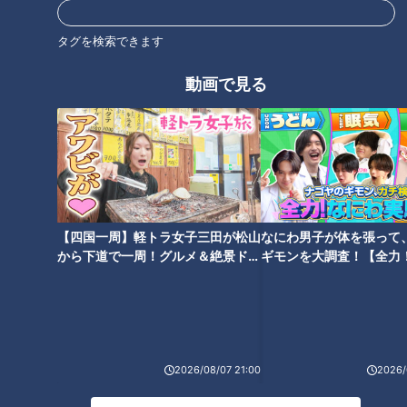
下積みに1年 華やかなイルカシ
スーパーの陳列を工夫するだけ
ョートレーナーの舞台裏
で売上げ30％アップも！？ 商
タグを検索できます
品を手に取りやすくする工夫と
は
動画で見る
大手企業が続々と導入し始めた
本マグロ大トロが相場の半額？
週休3日制、生き方の指針とし
激安スーパーが“本当に良い商
ての選択
品”を破格で売れる秘密
【四国一周】軽トラ女子三田が松山
なにわ男子が体を張って
から下道で一周！グルメ＆絶景ドラ
ギモンを大調査！【全力
イブ⑳
験部～ナゴヤのギモン、
～】
2026/08/07 21:00
2026/
家計の味方！地域密着型スーパ
ーが驚きの格安価格を実現して