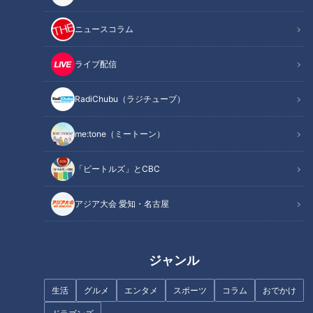
ニュースコラム
ライブ配信
街中でのいちご狩り？敏腕広報
健康のカギ「腸」の知識を総チ
RadiChubu（ラジチューブ）
の仕掛けに密着
ェック！
me:tone（ミートーン）
「ビートルズ」とCBC
アジア大会 愛知・名古屋
【仕事の日】柳沢アナが自撮り
名古屋駅エリアに集結！全国の
でお仕事の1日に密着！チャン
行列ができるラーメンを 実食リ
ト！、ナレ撮り、YouTube…地
ポート
ジャンル
方局アナウンサーのルーティン
とは？
生活
グルメ
エンタメ
スポーツ
コラム
おでかけ