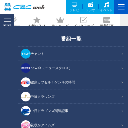
テレビ
ラジオ
イベント
MENU
ニュース
お気に入り
ランキング
ピックアップ
新着記事
CBC MAGAZINE
番組一覧
秘訣は「とにかく歩き回ること」 超巨
大スーパーで働く新人スタッフに密着
チャント！
記事に戻る
newsX（ニュースクロス）
健康カプセル！ゲンキの時間
中日クラウンズ
中日ドラゴンズ関連記事
花咲かタイムズ