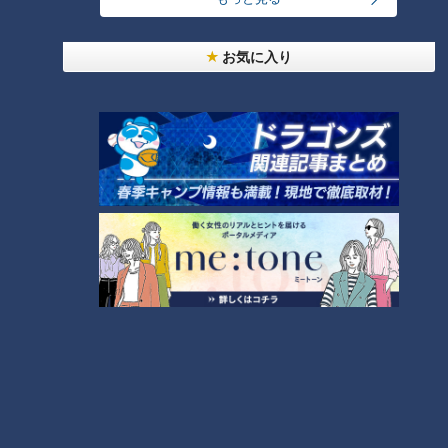
を発表！食感の秘密は“焼きたてを瞬間冷凍”？「ル
1
シュプレーム」の食パンへのこだわり
お気に入り
「人を狂わせる魅力がある」道マニア・鹿取茂雄が
惚れ込んだレンガの橋梁とは？未公開の道3選
2
ＣＢＣ小川実桜アナ、呪術廻戦展で痛感した「自分
に一番遠い職業」
「夏の脳梗塞」熱中症に似ている！？…生死の分か
れ道！経験者から学ぶ“発症時の身体の異変”
4
友廣アナの自転車旅｜愛知・蒲郡市へ！三河湾ぐる
っと125kmの自転車旅！【チャント！特集】
3
5