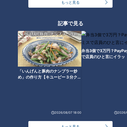
もっと見る
記事で見る
ランキング
弁当3個で3万円？PayP
RANKING
で店員のひと言にイラッ
24時間
週間
月間
「いんげんと豚肉のナンプラー炒
め」の作り方【キユーピー３分クッ
キング】
友廣アナの自転車旅｜愛知・蒲郡市へ！三河湾ぐる
っと125kmの自転車旅！【チャント！特集】
1
コスプレサミット、ワクワクさん、アジア大会楽
2026/08/07 18:00
2026/
曲…愛知県の話題あれこれ
もっと見る