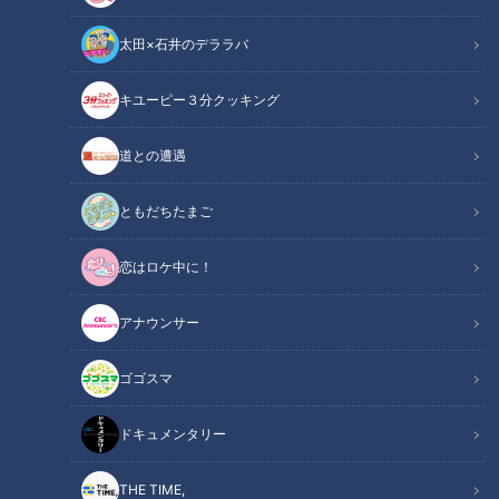
太田×石井のデララバ
キユーピー３分クッキング
日々剥がれ落ちる皮膚のケア、いつかはすべて自分で！～定期配信型ド
道との遭遇
キュメンタリー「ピエロと呼ばれた息子」第79話
ともだちたまご
この記事の画像
（全1枚）
恋はロケ中に！
アナウンサー
ゴゴスマ
記事に戻る
ドキュメンタリー
この記事を見たあなたへのおすすめ
THE TIME,