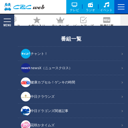
テレビ
ラジオ
イベント
MENU
ニュース
お気に入り
ランキング
ピックアップ
新着記事
CBC MAGAZINE
番組一覧
日々剥がれ落ちる皮膚のケア、いつかは
すべて自分で！～定期配信型ドキュメン
チャント！
タリー「ピエロと呼ばれた息子」第79話
newsX（ニュースクロス）
記事に戻る
健康カプセル！ゲンキの時間
中日クラウンズ
中日ドラゴンズ関連記事
花咲かタイムズ