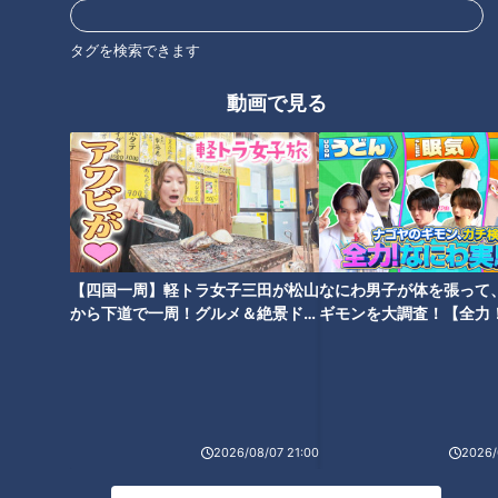
タグを検索できます
【前の動画】「賀久くん見てま
見た目が変わってしまう魚鱗癬
す！」外出先でYouTube視聴者
の症状…5歳児はどう受け止め
動画で見る
と出会った！
る？
【四国一周】軽トラ女子三田が松山
なにわ男子が体を張って
皮膚の難病と闘う高校生
難病・道化師様魚鱗癬と闘う父
から下道で一周！グルメ＆絶景ドラ
ギモンを大調査！【全力
が“Official髭男dism”の曲を生演
と子の物語
イブ⑳
験部～ナゴヤのギモン、
奏
～】
2026/08/07 21:00
2026/