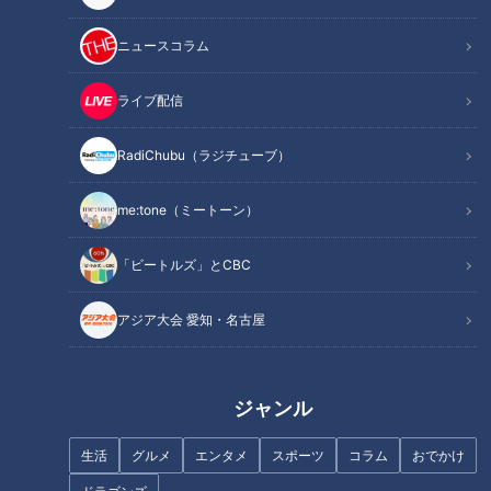
ニュースコラム
ライブ配信
RadiChubu（ラジチューブ）
魚鱗癬は他人にうつりません！
難病・道化師様魚鱗癬と闘う父
体のどこが一番かゆいのか…聞
と子の物語～定期配信型ドキュ
me:tone（ミートーン）
いてみると。～定期配信型ドキ
メンタリー「ピエロと呼ばれた
ュメンタリー「ピエロと呼ばれ
息子」第75話
た息子」第74話
「ビートルズ」とCBC
アジア大会 愛知・名古屋
家族で皮膚の難病と闘っていま
魚鱗癬と闘う仲間との交流…三
す…すべては息子、そして患者
重と京都の“魚鱗癬の会”「ピエ
ジャンル
のために～ 配信型ドキュメン
ロと呼ばれた息子」第６７話
タリー「ピエロと呼ばれた息
生活
グルメ
エンタメ
スポーツ
コラム
おでかけ
子」第105話