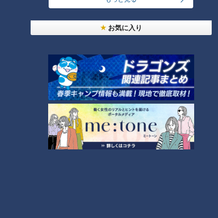
【全力！なにわ実験部～ナゴヤのギモン、ガチ検証
～】しらたきで作った豚バラミンチの油そば
3
お気に入り
【全力！なにわ実験部～ナゴヤのギモン、ガチ検証
～】にんじんプリン
4
2
美味しさと栄養、ダブルでアップ！とうもろこしの
バター醤油炊き込みご飯
なにわ男子が体を張って、ナゴヤのギモンを大調
査！【全力！なにわ実験部～ナゴヤのギモン、ガチ
6
検証～】
【全力！なにわ実験部～ナゴヤのギモン、ガチ検証
～】キャロットフレンチロースト
7
5