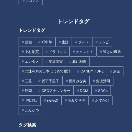
ドラゴンズ
トレンドタグ
女性が年収を公開すると成婚率
「ピエロと呼ばれた息子」～道
トレンドタグ
は“約2倍”？結婚相談所で起きて
化師様魚鱗癬との闘い～
いる“年収開示”のリアル
動画
町中華
生活
グルメ
レシピ
中村彩賀
ドラゴンズ
チャント！
道との遭遇
タグ
エンタメ
友廣南実
北辻利寿
動画
ドキュメンタリー
WEB限定
北辻利寿の日本はじめて物語
CANDY TUNE
お金
ピエロと呼ばれた息子
三重
坂下千里子
夏目みな美
角上清司
静岡
CBCアナウンサー
DCM
SDGs
if珈琲店
newsX
あみやき亭
おでかけ
オススメ関連コンテンツ
とんかつ
タグ検索