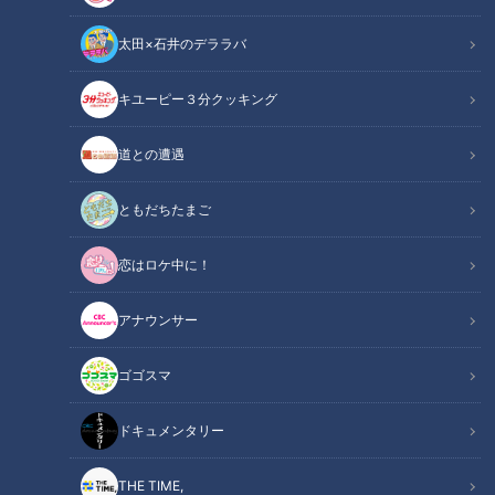
太田×石井のデララバ
キユーピー３分クッキング
道との遭遇
３８．２℃の発熱…コロナ禍だからこそ知ってほしい高熱の原因は…道
化師様魚鱗癬 定期配信型ドキュメンタリー第１５話
ともだちたまご
この記事の画像
（全1枚）
恋はロケ中に！
アナウンサー
ゴゴスマ
ドキュメンタリー
記事に戻る
THE TIME,