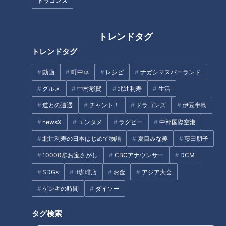
ドラゴンズ
トレンドタグ
トレンドタグ
【当日取材】危険な暑さ！３
本当に怖い！高齢者の貧血
８℃の発熱も…猛暑の中、賀久
動画
町中華
レシピ
ナガシマスパーランド
くんは～配信型ドキュメンタリ
グルメ
中村彩賀
北辻利寿
生活
ー「ピエロと呼ばれた息子」第
タグ
１２５話
道との遭遇
チャント！
ドラゴンズ
伊豆半島
newsX
エンタメ
ラグビー
中部国際空港
動画
ドキュメンタリー
WEB限定
北辻利寿の日本はじめて物語
夏目みな美
藤田朋子
ピエロと呼ばれた息子
10000歩お宝さがし
CBCアナウンサー
DCM
SDGs
if珈琲店
お金
アジア大会
ゲンキの時間
ダイソー
オススメ関連コンテンツ
タグ検索