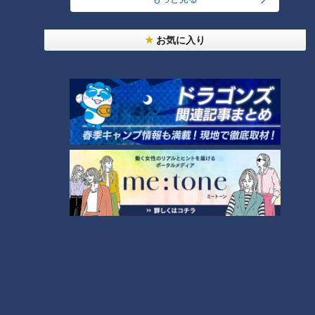
24時間
週間
月間
お気に入り
友廣アナの自転車旅｜愛知・蒲郡市へ！三河湾ぐる
っと125kmの自転車旅！【チャント！特集】
1
美味しさと栄養、ダブルでアップ！とうもろこしの
バター醤油炊き込みご飯
「人を狂わせる魅力がある」道マニア・鹿取茂雄が
惚れ込んだレンガの橋梁とは？未公開の道3選
3
大学のサークルで増える？複数のスポーツを融合さ
せた「ピックルボール」
2
コスプレサミット、ワクワクさん、アジア大会楽