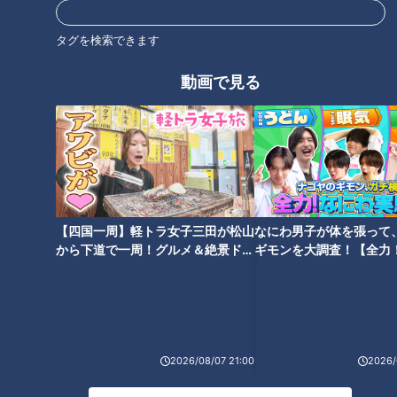
タグを検索できます
動画で見る
【次の動画】猛暑の夏も…長袖
【前の動画】保湿は続けなけれ
長ズボンで過ごします！1歳の頃
ばなりません 幼稚園に持参す
の映像も。皮膚の難病『道化師
る５つの容器の中身は…道化師
様魚鱗癬』定期配信型ドキュメ
様魚鱗癬定期配信型ドキュメン
ンタリー第１６話
タリー 第１４話
【四国一周】軽トラ女子三田が松山
なにわ男子が体を張って
から下道で一周！グルメ＆絶景ドラ
ギモンを大調査！【全力
【ピエロの父】とうちゃんが寝
きょうは歌って踊ります！ ピエ
イブ⑳
験部～ナゴヤのギモン、
かしつけ 魚鱗癬の息子に寄り添
ロと呼ばれた息子 定期配信型ド
～】
う育児日記定期配信型ドキュメ
キュメンタリー 第12話
ンタリー 第１３話
2026/08/07 21:00
2026/