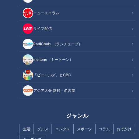
この記事を見たあなたへのおすすめ
ニュースコラム
ライブ配信
RadiChubu（ラジチューブ）
38.2℃の発熱…そのあとは？暑
３８．３℃の発熱…上がって、
me:tone（ミートーン）
い季節がやってきた～配信型ド
下がって…また上がる。コロナ
キュメンタリー「ピエロと呼ば
禍だからこそ知ってほしい魚鱗
「ビートルズ」とCBC
れた息子」第123話
癬の症状～CBCテレビ定期配信
型ドキュメンタリー「ピエロと
呼ばれた息子」第６０話
アジア大会 愛知・名古屋
ジャンル
堪え難い激痛「痛風」…夏に急
命にかかわる！？腰痛・頭痛サ
増！？女性も注意！専門医に学
イン…放置しがちな「慢性痛」
生活
グルメ
エンタメ
スポーツ
コラム
おでかけ
ぶ「尿酸コントロール術」
原因や対処法