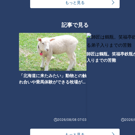
もっと見る
ピエロと呼ばれた息子がドラム
に挑戦！ 道化師様魚鱗癬の男の
記事で見る
子 １歳の頃の映像も 定期配信
型ドキュメンタリー 第11話
師匠は鶴瓶。笑福亭鉄瓶
入りまでの苦難
「北海道に来たみたい」動物との触
れ合いや乗馬体験ができる牧場がオ
ススメ！不動産屋さんが住みたい街
とは
ランキング
2026/08/08 07:03
2026/
RANKING
もっと見る