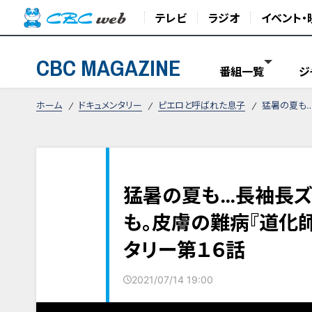
テレビ
ラジオ
イベント・
CBC MAGAZINE
番組一覧
ジ
ホーム
ドキュメンタリー
ピエロと呼ばれた息子
猛暑の夏も…
猛暑の夏も…長袖長ズ
も。皮膚の難病『道化
タリー第１６話
2021/07/14 19:00