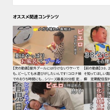
オススメ関連コンテンツ
【次の動画】屋外プールには行けないワケ・・で
【前の動画】３８
も、どーしても水遊びがしたいんです！コロナ禍
そ知ってほしい
でのおうち時間にも…シリーズ最長20分超 定期
癬 定期配信型ド
配信型ドキュメンタリー「ピエロと呼ばれた息子」
第17話