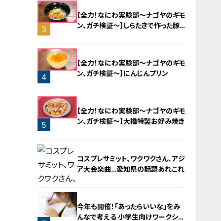
【全力！なにわ実験部～ナゴヤのギモ
ン、ガチ検証～】しらたきで作った豚
3
バラミンチの油そば
【全力！なにわ実験部～ナゴヤのギモ
ン、ガチ検証～】にんじんプリン
4
【全力！なにわ実験部～ナゴヤのギモ
ン、ガチ検証～】大橋特製お好み焼き
5
コスプレサミット、ワクワクさん、アジ
ア大会楽曲…愛知県の話題あれこれ
今年も開催！「あったらいいな」をみ
んなで考える 小学生向けワークショ