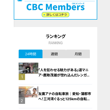
ランキング
RANKING
24時間
週間
月間
「人を狂わせる魅力がある」道マニ
ア・鹿取茂雄が惚れ込んだレンガの
1
橋梁とは？未公開の道3選
友廣アナの自転車旅｜愛知・蒲郡市
へ！三河湾ぐるっと125kmの自転車
2
旅！【チャント！特集】