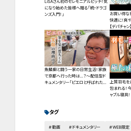
LiSAさん初のセレモニアルピッチ！気
になり始めた皆様へ贈る「続・ドラゴ
お買い得な
ンズ入門！」
快適に！爽
【デパチャン
魚鱗癬と闘う一家の日常生活！家族
で京都へ行った時は…？～配信型ド
上質羽毛を
キュメンタリー「ピエロと呼ばれた息
包まれる！
子」第１２７話
ャブル寝具！
タグ
動画
ドキュメンタリー
WEB限定