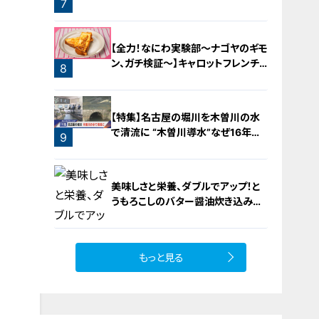
7
ップを大府市で開催
6
【全力！なにわ実験部～ナゴヤのギモ
ン、ガチ検証～】キャロットフレンチ
8
ロースト
【特集】名古屋の堀川を木曽川の水
で清流に “木曽川導水”なぜ16年ぶ
9
り？【newsX】
美味しさと栄養、ダブルでアップ！と
うもろこしのバター醤油炊き込みご
飯
もっと見る
10