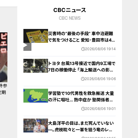
CBCニュース
CBC NEWS
災害時の“最後の手段” 車中泊避難
で気をつけること 愛知･豊田市は4年
前からマニュアル作成 最悪の場合
2026/08/06 19:14
死に至る｢エコノミークラス症候群｣
にならないために
トヨタ 台風13号接近で国内9工場で
7日の稼働停止 ｢海上輸送への影響
を踏まえ判断｣ 夏季連休明けの17日
2026/08/06 19:06
から再開予定
持参
定期
学習塾で10代男性を救急搬送 大量
の汗に嘔吐… 熱中症か 塾関係者が
消防に通報 名古屋
2026/08/06 19:01
大島洋平の目は、まだ死んでいない
―。虎視眈々と一軍を狙う竜のレジ
ェンドが明かした現状とドラゴンズ