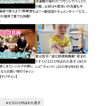
洗濯機が壊れた！ワセリンでべっとり
の服…以前は４度洗いの洗濯も今
福袋で揃えよう！熱帯夜も
は？～配信型ドキュメンタリー「ピエ
やか寝具で夏でも快眠！
ロと呼ばれた息子」第１２４話
】
夏は苦手！“道化師様魚鱗癬” 産まれ
てすぐピエロと呼ばれた息子 CBCテ
身にまといシルクの綿に
レビ「チャント！」2021年9月8日 地上
今ならお買い得のウォッシ
波OA版
【デパチャン】
ピエロと呼ばれた息子