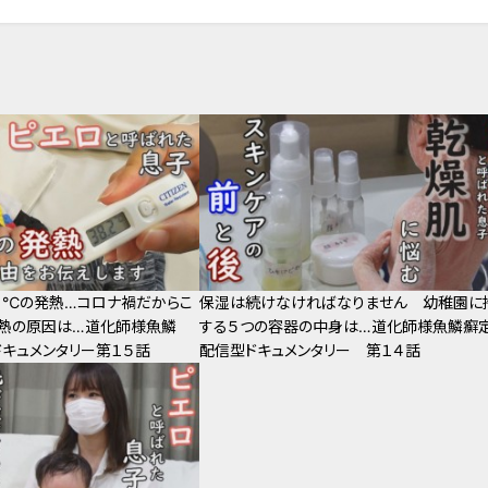
．２℃の発熱…コロナ禍だからこ
保湿は続けなければなりません 幼稚園に
高熱の原因は…道化師様魚鱗
する５つの容器の中身は…道化師様魚鱗癬
キュメンタリー第１５話
配信型ドキュメンタリー 第１４話