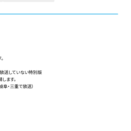
。
は放送していない特別版
開します。
岐阜・三重で放送）