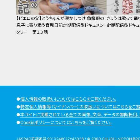
【ピエロの父】とうちゃんが寝かしつけ 魚鱗癬の
きょうは歌って踊
息子に寄り添う育児日記定期配信型ドキュメン
定期配信型ドキュ
タリー 第１３話
●
個人情報の取扱いについてはこちらをご覧ください。
●
特定個人情報等（マイナンバー）の取扱いについてはこちらをご覧
●
本サイトに掲載されている全ての画像、文章、データの無断転用、
●
Cookieポリシーについてはこちらをご覧ください。
JASRAC許諾番号 9010248012Y45038 / © 2000 CHUBU-NIPPON BROADCA