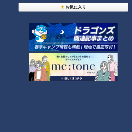
お気に入り
ランキング
RANKING
24時間
週間
月間
友廣アナの自転車旅｜愛知・蒲郡市へ！三河湾ぐる
っと125kmの自転車旅！【チャント！特集】
1
【全力！なにわ実験部～ナゴヤのギモン、ガチ検証
～】にんじんプリン
2
【全力！なにわ実験部～ナゴヤのギモン、ガチ検証