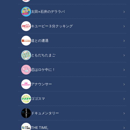
太田×石井のデララバ
キユーピー３分クッキング
道との遭遇
「ノートルダム大聖堂」：筆者撮影
ともだちたまご
この記事の画像
恋はロケ中に！
（全5枚）
アナウンサー
ゴゴスマ
ドキュメンタリー
THE TIME,