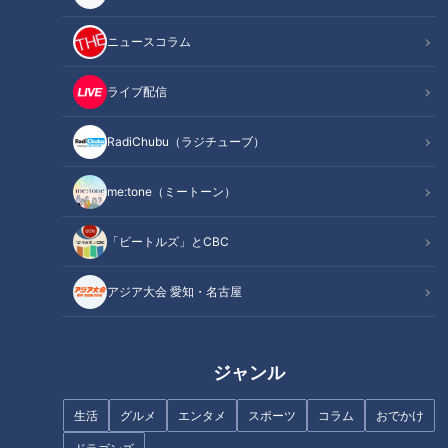
ニュースコラム
記事に戻る
ライブ配信
この記事を見たあなたへのおすすめ
RadiChubu（ラジチューブ）
me:tone（ミートーン）
「ビートルズ」とCBC
「糖尿病」夏の食生活に注
「転倒」骨折して「寝たきり」
アジア大会 愛知・名古屋
意！…血糖値スパイクが起きて
も…転倒事故の約5割は自宅!?
いるサインは？糖尿病の予防・
「転倒」意外な落とし穴と対策
改善法
ジャンル
生活
グルメ
エンタメ
スポーツ
コラム
おでかけ