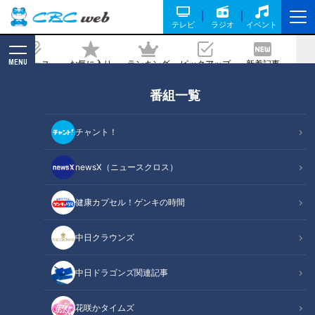
テレビ
ラジオ
イベント
MENU
ニュース
お気に入り
ランキング
ピックアップ
新着記事
CBC MAGAZINE
番組一覧
衝撃の火災から６年、パリのノートルダ
ム大聖堂で今日も続く復活への歩み
チャント！
記事に戻る
newsX（ニュースクロス）
健康カプセル！ゲンキの時間
中日クラウンズ
中日ドラゴンズ関連記事
花咲かタイムズ