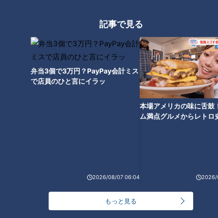
沖縄で参戦サザン熱きライブ！
サザンが全国ツアー完走！“万華
記事で見る
琉球の踊りに染まった『神の島
鏡のような”セットリストに酔っ
遥か国』【アリーナ編】
た夜【ドーム編】
弁当3個で3万円？PayPay会計ミス
で店員のひと言にイラッ
本場アメリカの味に舌鼓
台湾有事への備えは？沖縄離島
ム満点グルメからレトロ
からの住民避難計画への不安と
で！愛知・東海市の感動
課題
選
2026/08/07 06:04
2026/
もっと見る