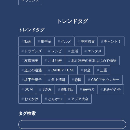
フランス人は菓子店「シャトレ
ドラゴンズ
ーゼ」の店名に顔を赤らめる？
消えない「あざ」原因は？…“危
険なあざ”のサインも！あざによ
トレンドタグ
る病気のサインや早期発見のヒ
ント
トレンドタグ
動画
町中華
グルメ
中村彩賀
チャント！
編み物がブーム。昭和平成の編
ドラゴンズ
レシピ
生活
エンタメ
み物の想い出
友廣南実
北辻利寿
北辻利寿の日本はじめて物語
「カバンに入れておける」手の
道との遭遇
CANDY TUNE
お金
三重
ひらサイズのレインコートが大
人気！「ダイソー」で買える夏
坂下千里子
角上清司
静岡
CBCアナウンサー
の便利グッズを紹介
DCM
SDGs
if珈琲店
newsX
あみやき亭
タグ
おでかけ
とんかつ
アジア大会
北辻利寿
コラム
ノートルダム大聖堂
ヨーロッパ
タグ検索
東西南北論説風