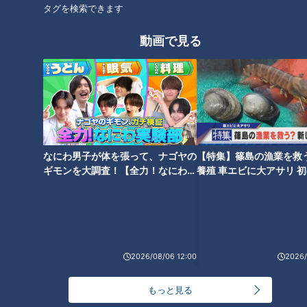
タグを検索できます
オススメ関連コンテンツ
動画で見る
なにわ男子が体を張って、ナゴヤの
【特集】篠島の漁業を救
３０年ぶりのヨーロッパ、“ユー
４５種類のブレンド泡盛もその
ギモンを大調査！【全力！なにわ実
養殖 車エビに大アサリ 
ロに弱い円の国”からの旅行者よ
日を待つ！沖縄・首里城“復興の
験部～ナゴヤのギモン、ガチ検証
【newsX】
もやま話
道”は今
～】
2026/08/06 12:00
2026/
もっと見る