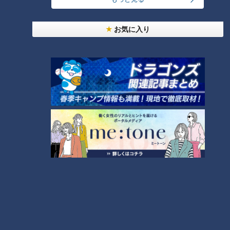
お気に入り
ランキング
RANKING
24時間
週間
月間
友廣アナの自転車旅｜愛知・蒲郡市へ！三河湾ぐる
っと125kmの自転車旅！【チャント！特集】
1
大学のサークルで増える？複数のスポーツを融合さ
せた「ピックルボール」
「人を狂わせる魅力がある」道マニア・鹿取茂雄が