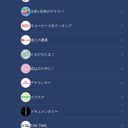
太田×石井のデララバ
キユーピー３分クッキング
道との遭遇
「ノートルダム大聖堂・再建工事」：筆者撮影
ともだちたまご
この記事の画像
恋はロケ中に！
（全5枚）
アナウンサー
ゴゴスマ
ドキュメンタリー
THE TIME,