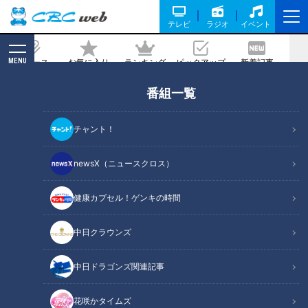
テレビ
ラジオ
イベント
MENU
ニュース
お気に入り
ランキング
ピックアップ
新着記事
CBC MAGAZINE
番組一覧
衝撃の火災から６年、パリのノートルダ
ム大聖堂で今日も続く復活への歩み
チャント！
記事に戻る
newsX（ニュースクロス）
健康カプセル！ゲンキの時間
中日クラウンズ
中日ドラゴンズ関連記事
花咲かタイムズ