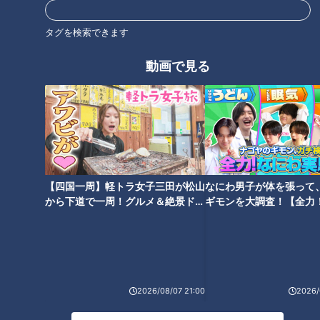
オススメ関連コンテンツ
タグを検索できます
動画で見る
３０年ぶりのヨーロッパ、“ユー
４５種類のブレンド泡盛もその
【四国一周】軽トラ女子三田が松山
なにわ男子が体を張って
ロに弱い円の国”からの旅行者よ
日を待つ！沖縄・首里城“復興の
から下道で一周！グルメ＆絶景ドラ
ギモンを大調査！【全力
もやま話
道”は今
イブ⑳
験部～ナゴヤのギモン、
～】
2026/08/07 21:00
2026/