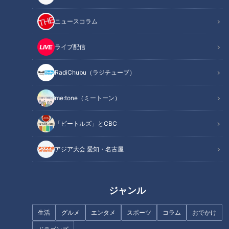
ニュースコラム
記事に戻る
ライブ配信
この記事を見たあなたへのおすすめ
RadiChubu（ラジチューブ）
me:tone（ミートーン）
「ビートルズ」とCBC
「転倒」骨折して「寝たきり」
「糖尿病」夏の食生活に注
アジア大会 愛知・名古屋
も…転倒事故の約5割は自宅!?
意！…血糖値スパイクが起きて
「転倒」意外な落とし穴と対策
いるサインは？糖尿病の予防・
改善法
ジャンル
生活
グルメ
エンタメ
スポーツ
コラム
おでかけ