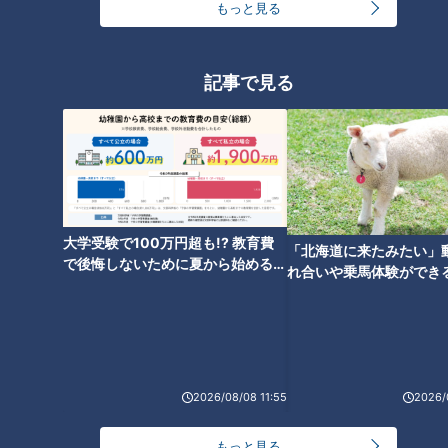
もっと見る
沖縄で参戦サザン熱きライブ！
サザンが全国ツアー完走！“万華
琉球の踊りに染まった『神の島
鏡のような”セットリストに酔っ
遥か国』【アリーナ編】
た夜【ドーム編】
記事で見る
台湾有事への備えは？沖縄離島
大学受験で100万円超も!? 教育費
からの住民避難計画への不安と
「北海道に来たみたい」
で後悔しないために夏から始めるお
課題
れ合いや乗馬体験ができ
金の準備術とは
ススメ！不動産屋さんが
とは
2026/08/08 11:55
2026/
もっと見る