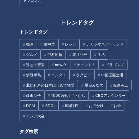
フランス人は菓子店「シャトレ
ドラゴンズ
ーゼ」の店名に顔を赤らめる？
「関節痛」自分で改善でき
る？…ひざと股関節の痛みを改
トレンドタグ
善！名医が教える「1分ほぐし」
トレンドタグ
動画
町中華
レシピ
ナガシマスパーランド
グルメ
中村彩賀
北辻利寿
生活
道との遭遇
newsX
チャント！
ドラゴンズ
熱中症「病院に行く」「救急車
「熱中症」予防で冷やすと良い
伊豆半島
エンタメ
ラグビー
中部国際空港
を呼ぶ」判断基準は？…専門医
場所は？…効果的な飲み物＆食
に学ぶ！“屋内”の「熱中症」対
べ物も！“屋外”熱中症対策
北辻利寿の日本はじめて物語
夏目みな美
板東英二
策
藤田朋子
10000歩お宝さがし
CBCアナウンサー
タグ
DCM
SDGs
if珈琲店
おでかけ
お金
北辻利寿
コラム
ノートルダム大聖堂
ヨーロッパ
アジア大会
東西南北論説風
タグ検索