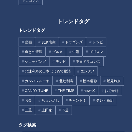
ドラゴンズ
ラ・ラララ・ラララ♪
息子」第88話
トレンドタグ
トレンドタグ
動画
友廣南実
ドラゴンズ
レシピ
ブーム到来!? 古くて新しい名古
道との遭遇
グルメ
生活
ゴゴスマ
屋めし「小倉トースト」～大竹
敏之の「シン・名古屋めし」
ショッピング
テレビ
中日ドラゴンズ
北辻利寿の日本はじめて物語
エンタメ
ガンバレルーヤ
北辻利寿
松本道弥
鷲見玲奈
CANDY TUNE
THE TIME
newsX
おでかけ
お金
ちょい足し
チャント！
テレビ番組
「セーラー服」はじめて物語～
女子学生の青春を刻んだ制服の
三重
上田家
下道
誕生と苦難の歴史
タグ検索
タグ