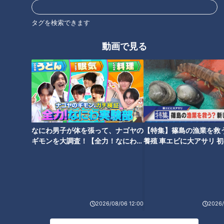
北辻利寿
コラム
タグを検索できます
動画で見る
オススメ関連コンテンツ
なにわ男子が体を張って、ナゴヤの
【特集】篠島の漁業を救
ギモンを大調査！【全力！なにわ実
養殖 車エビに大アサリ 
どんな夏休みを過ごしますか？
世界文化遺産に選ばれた地
験部～ナゴヤのギモン、ガチ検証
【newsX】
「働き方改革」の夏に思い出す
へ・・・遠藤周作「沈黙」の舞
～】
リゾート問答
台へ霧の旅
2026/08/06 12:00
2026/