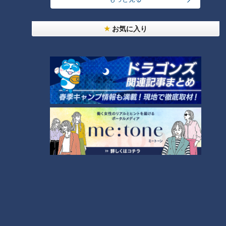
お気に入り
ランキング
RANKING
24時間
週間
月間
「人を狂わせる魅力がある」道マニア・鹿取茂雄が
惚れ込んだレンガの橋梁とは？未公開の道3選
1
NEW
【全力！なにわ実験部～ナゴヤのギモン、ガチ検証
2
～】しらたきで作った豚バラミンチの油そば
友廣アナの自転車旅｜愛知・蒲郡市へ！三河湾ぐる