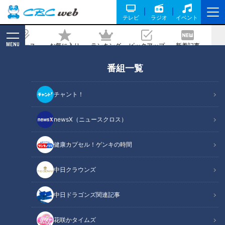
テレビ
ラジオ
イベント
MENU
ニュース
お気に入り
ランキング
ピックアップ
新着記事
CBC MAGAZINE
番組一覧
火星が15年ぶりに大接近～夏の夜空で私
たちが見つけるロマンは？
チャント！
記事に戻る
newsX（ニュースクロス）
健康カプセル！ゲンキの時間
中日クラウンズ
中日ドラゴンズ関連記事
花咲かタイムズ