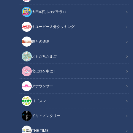
太田×石井のデララバ
キユーピー３分クッキング
この記事の画像
（全7枚）
道との遭遇
ともだちたまご
恋はロケ中に！
アナウンサー
ゴゴスマ
ドキュメンタリー
記事に戻る
THE TIME,