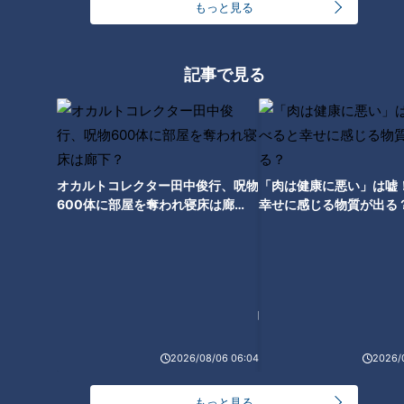
もっと見る
サザンオールスターズ40周年の
平成最後の夏・100回の歴史も
夏～シンドバッドは勝手にララ
戸惑う「甲子園の土」ネット売
記事で見る
ラ・ラララ・ラララ♪
買の衝撃
オカルトコレクター田中俊行、呪物
「肉は健康に悪い」は嘘
600体に部屋を奪われ寝床は廊
幸せに感じる物質が出る
下？
ウイスキーがお好きですか？～
サッカーW杯の夏に思う～
2026/08/06 06:04
2026/
もっと見る