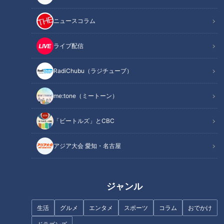
この記事を見たあなたへのおすすめ
ニュースコラム
ライブ配信
RadiChubu（ラジチューブ）
プラネタリウムはじめて物語～
まさに世界革命！「消せるボー
me:tone（ミートーン）
壮大な夢は“究極の天体ショ
ルペン」登場の衝撃～ボールペ
ー”へと進化した！
ンはじめて物語（２）
「ビートルズ」とCBC
アジア大会 愛知・名古屋
ジャンル
ついに…アレが届きました！喜
サザンオールスターズ40周年の
ぶ賀久くん～定期配信型ドキュ
生活
グルメ
エンタメ
スポーツ
コラム
おでかけ
夏～シンドバッドは勝手にララ
メンタリー「ピエロと呼ばれた