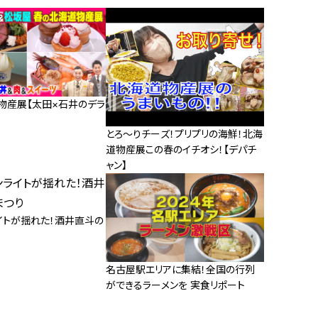
物産展【太田×石井のデラ
とろ～りチーズ！プリプリの海鮮！北海
道物産展この春のイチオシ！【デパチ
ャン】
イトが揺れた！酒井直斗の
名古屋駅エリアに集結！全国の行列
ができるラーメンを 実食リポート