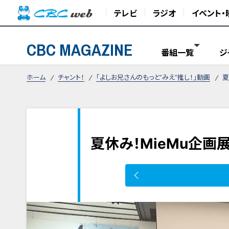
テレビ
ラジオ
イベント・
CBC MAGAZINE
番組一覧
ジ
ホーム
チャント！
「よしお兄さんのもっと“みえ”推し！」動画
夏
夏休み！MieMu企画