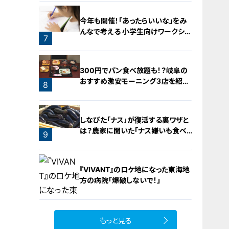
今年も開催！「あったらいいな」をみ
んなで考える 小学生向けワークショ
7
ップを大府市で開催
6
300円でパン食べ放題も！？岐阜の
おすすめ激安モーニング３店を紹
8
介！
しなびた「ナス」が復活する裏ワザと
は？農家に聞いた「ナス嫌いも食べ
9
られる」アイデアレシピを大公開
『VIVANT』のロケ地になった東海地
方の病院「爆破しないで！」
もっと見る