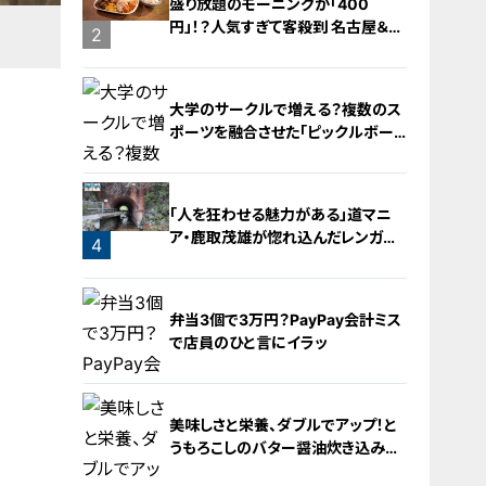
盛り放題のモーニングが「400
円」！？人気すぎて客殺到 名古屋＆岐
2
阜の「激安モーニング」とは？
大学のサークルで増える？複数のス
ポーツを融合させた「ピックルボー
ル」
「人を狂わせる魅力がある」道マニ
ア・鹿取茂雄が惚れ込んだレンガの
4
橋梁とは？未公開の道3選
3
弁当3個で3万円？PayPay会計ミス
で店員のひと言にイラッ
美味しさと栄養、ダブルでアップ！と
うもろこしのバター醤油炊き込みご
飯
5