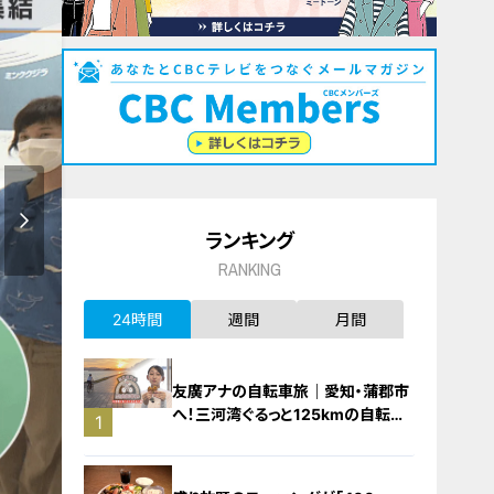
ランキング
RANKING
24時間
週間
月間
友廣アナの自転車旅｜愛知・蒲郡市
へ！三河湾ぐるっと125kmの自転車
1
旅！【チャント！特集】