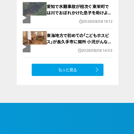
人 東海地方で今年度初の人身被害
愛知で水難事故が相次ぐ 東栄町で
岐阜・高山市
は川でおぼれかけた息子を助けよう
とし父親が心肺停止の状態で搬送
2026/08/08 19:12
田原市ではサーフィン中に公務員の
男性（46）がおぼれ死亡
東海地方で初めての「こどもホスピ
ス」が長久手市に開所 小児がんなど
重い病気の子どもと家族を支える施
2026/08/08 14:03
設 利用料は無料 愛知の「長久手の
おうち」
もっと見る