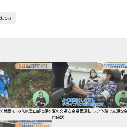
よしひさ
く絶景を！みえ旅登山部と鎌ヶ
夏の交通安全県民運動！レア体験で交通安
再確認