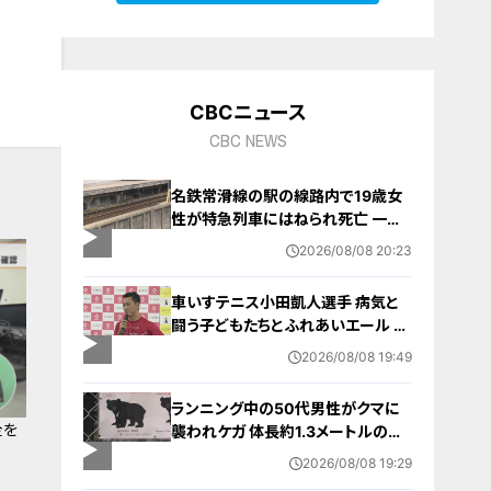
10
CBCニュース
CBC NEWS
名鉄常滑線の駅の線路内で19歳女
性が特急列車にはねられ死亡 一部
区間で一時運転見合わせに お盆休
2026/08/08 20:23
みで空港へ向かう旅行客に影響 愛
知・知多市
車いすテニス小田凱人選手 病気と
闘う子どもたちとふれあいエール ス
ポーツの楽しさ伝える 名古屋・緑区
2026/08/08 19:49
ランニング中の50代男性がクマに
全を
襲われケガ 体長約1.3メートルのツ
キノワグマに腕や足をかまれる 「つ
2026/08/08 19:29
いに出たかなという感じ」と近隣住