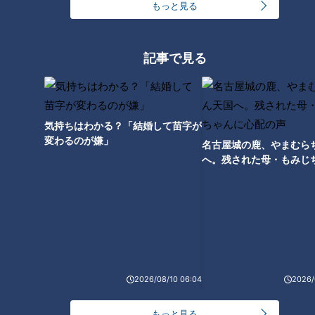
もっと見る
遇】
記事で見る
気持ちはわかる？「結婚して苗字が
変わるのが嫌」
名古屋城の鹿、やまむら
へ。残された母・もみじ
配の声
ランキング
RANKING
24時間
週間
月間
2026/08/10 06:04
2026/
もっと見る