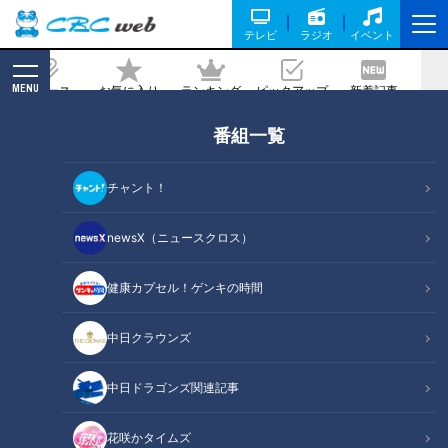
テレビ
ラジオ
イベント
MENU
ニュース
お気に入り
ランキング
ピックアップ
新着記事
CBC MAGAZINE
番組一覧
【軽トラ女子】日本縦断・軽トラ女子が
本州を縦断して絶景・絶品を巡る旅
チャント！
①【道との遭遇】
newsX（ニュースクロス）
記事に戻る
健康カプセル！ゲンキの時間
中日クラウンズ
中日ドラゴンズ関連記事
花咲かタイムズ