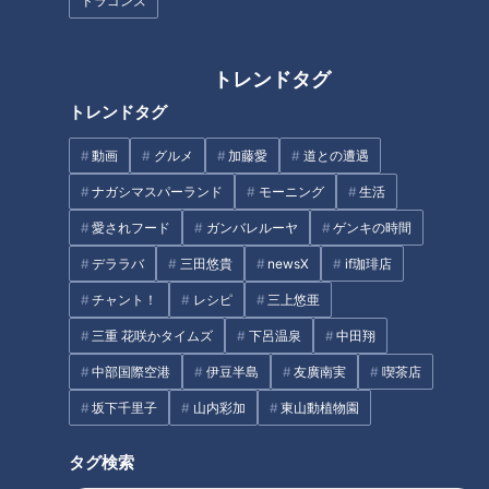
ドラゴンズ
トレンドタグ
【日本縦断】軽トラ女子が本州
【日本縦断】軽トラ女子が本州
トレンドタグ
を縦断して絶景・絶品を巡る旅
を縦断して絶景・絶品を巡る㊹
⑤【道との遭遇】
動画
グルメ
加藤愛
道との遭遇
ナガシマスパーランド
モーニング
生活
タグ
愛されフード
ガンバレルーヤ
ゲンキの時間
動画
エンタメ
三田悠貴
道との遭遇
デララバ
三田悠貴
newsX
if珈琲店
チャント！
レシピ
三上悠亜
三重 花咲かタイムズ
下呂温泉
中田翔
オススメ関連コンテンツ
中部国際空港
伊豆半島
友廣南実
喫茶店
坂下千里子
山内彩加
東山動植物園
タグ検索