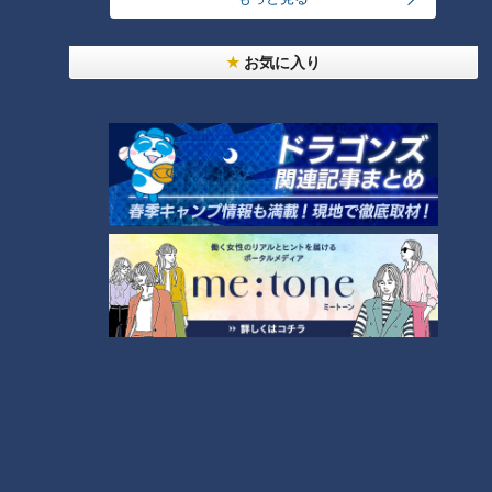
モーニング娘。‘26井上春華がハロメンで仲良くし
たいと思っている人は？
お気に入り
大学のサークルで増える？複数のスポーツを融合さ
せた「ピックルボール」
「心筋梗塞」生死の分かれ道は？…“夏の厳しい暑
さ”もきっかけに！発症前のキケンなサインと対処
3
法
1
友廣アナの自転車旅｜愛知・蒲郡市へ！三河湾ぐる
っと125kmの自転車旅！【チャント！特集】
4
2
売り切れ続出？「ゆかり」の坂角総本舗がサブレを
発売