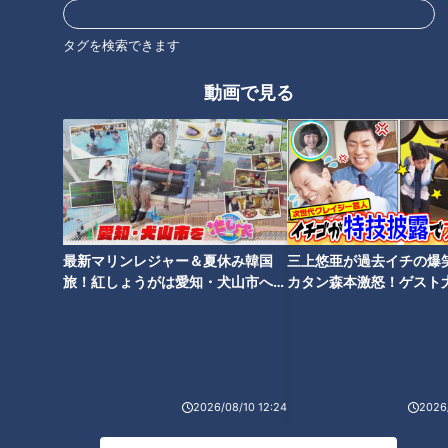
【岐阜】軽トラ女子が「初体験
【岐阜】軽トラ女子が「初体験
タグを検索できます
グルメ」を巡る旅⑥【道との遭
グルメ」を巡る旅⑤【道との遭
遇】
遇】
動画で見る
【岐阜】軽トラ女子が「初体験
【岐阜】軽トラ女子が「初体験
グルメ」を巡る旅④【道との遭
グルメ」を巡る旅③【道との遭
最新マリンレジャー＆夏休み韓国
三上悠亜が過去イチの爆
遇】
遇】
旅！紅しょうがは愛知・犬山市へ
カタン森本激怒！ゲスト
【花咲かタイムズ】
【ともだちたまご】
2026/08/10 12:24
2026/
【岐阜】軽トラ女子が「初体験
グルメ」を巡る旅②【道との遭