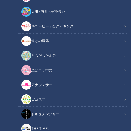
太田×石井のデララバ
キユーピー３分クッキング
【軽トラ女子】日本縦断・軽トラ女子が本州を縦断して絶景・絶品を巡
道との遭遇
る旅①【道との遭遇】
ともだちたまご
この記事の画像
（全1枚）
恋はロケ中に！
アナウンサー
ゴゴスマ
記事に戻る
ドキュメンタリー
この記事を見たあなたへのおすすめ
THE TIME,