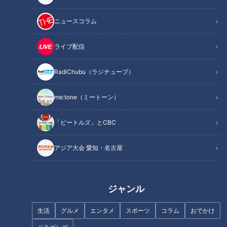
ニュースコラム
ライブ配信
RadiChubu（ラジチューブ）
【日本縦断】軽トラ女子が本州
【道マニア視点】愛知・進むと
を縦断して絶景・絶品を巡る旅
突如山に突き当たる道【道との
me:tone（ミートーン）
③【道との遭遇】
遭遇】
「ビートルズ」とCBC
アジア大会 愛知・名古屋
【日本縦断】軽トラ女子が本州
【夏の北海道 830キロ①】グ
を縦断して絶景・絶品を巡る旅
ラビアアイドルが一般道だけで
ジャンル
㉜
走ってみた♡ いきなり天に続く
道！？【道との遭遇】
生活
グルメ
エンタメ
スポーツ
コラム
おでかけ