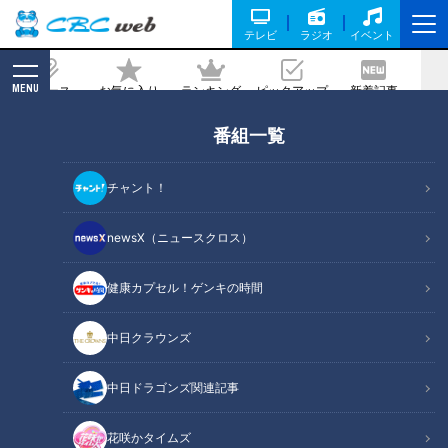
テレビ
ラジオ
イベント
MENU
ニュース
お気に入り
ランキング
ピックアップ
新着記事
CBC MAGAZINE
番組一覧
【岐阜】軽トラ女子が「初体験グルメ」
を巡る旅④【道との遭遇】
チャント！
2024/12/27 12:00
2024年12月17日放送
newsX（ニュースクロス）
健康カプセル！ゲンキの時間
中日クラウンズ
中日ドラゴンズ関連記事
花咲かタイムズ