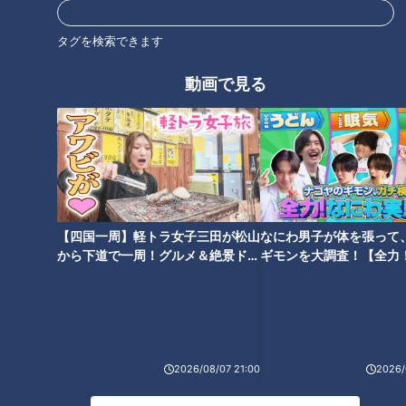
11:56から放送。見逃し配信あり。
タグを検索できます
ホームページ
番組サイト
動画で見る
最新話の見逃し配信はこちら
オススメ関連コンテンツ
【四国一周】軽トラ女子三田が松山
なにわ男子が体を張って
から下道で一周！グルメ＆絶景ドラ
ギモンを大調査！【全力
イブ⑳
験部～ナゴヤのギモン、
～】
大食いグラドル 道の駅㊙︎グルメ
大食いグラドル 道の駅㊙︎グルメ
2026/08/07 21:00
2026/
巡り②【道との遭遇】
巡り①【道との遭遇】