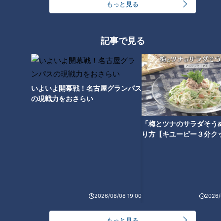
もっと見る
記事で見る
【ロケ映像完全版】グラドル三
【北海道軽トラ旅】下道830㎞
田悠貴が軽トラで北海道3泊4日
をついに完走！【道との遭遇】
旅！ 下道830㎞の地元グルメ爆
いよいよ開幕戦！名古屋グランパス
食旅【道との遭遇】
の現戦力をおさらい
「梅とツナのサラダそう
り方【キユーピー３分ク
【北海道】軽トラグラドルが食
リポで本領発揮！？【道との遭
遇】
2026/08/08 19:00
2026/
もっと見る