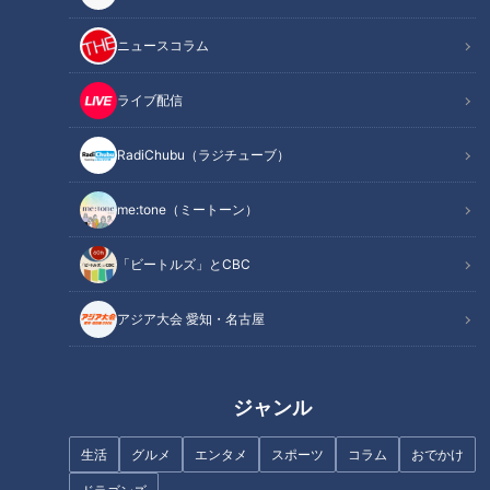
ニュースコラム
ライブ配信
RadiChubu（ラジチューブ）
サプライズゲストに大興奮！グ
【岐阜】軽トラ女子が「初体験
ラドル・三田悠貴が軽トラで三
グルメ」を巡る旅⑧【道との遭
重縦断を目指す旅
遇】
me:tone（ミートーン）
「ビートルズ」とCBC
アジア大会 愛知・名古屋
地元の揖斐川町に突入！アルバ
【岐阜】軽トラ女子が「初体験
イトをしていた思い出の店へ
グルメ」を巡る旅②【道との遭
ジャンル
グラビアアイドル・三田悠貴の
遇】
岐阜1周の旅
生活
グルメ
エンタメ
スポーツ
コラム
おでかけ