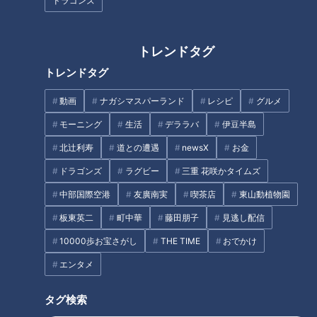
ドラゴンズ
トレンドタグ
【軽トラ女子】日本縦断・軽ト
「おお～気持ちいい～！」デニ
トレンドタグ
ラ女子が本州を縦断して絶景・
ム水着で岡山県の絶景サウナを
絶品を巡る旅①【道との遭遇】
堪能 グラビアアイドル・三田
動画
ナガシマスパーランド
レシピ
グルメ
悠貴の軽トラ本州縦断の旅
タグ
モーニング
生活
デララバ
伊豆半島
北辻利寿
道との遭遇
newsX
お金
動画
エンタメ
三田悠貴
道との遭遇
ドラゴンズ
ラグビー
三重 花咲かタイムズ
中部国際空港
友廣南実
喫茶店
東山動植物園
番組紹介
板東英二
町中華
藤田朋子
見逃し配信
10000歩お宝さがし
THE TIME
おでかけ
道との遭遇
「道との遭遇」動画
エンタメ
ミキがミチに出会うバラエティ！全国のユニークな「道」を変化球
タグ検索
目線で深掘り、とことん楽しむ！CBCテレビにて毎週火曜日よる