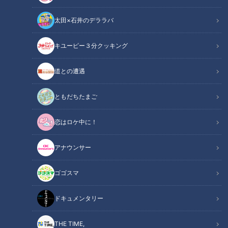
太田×石井のデララバ
道との遭遇
キユーピー３分クッキング
「道との遭遇」動画
道との遭遇
軽トラ女子・三田悠貴が岐阜を一周！3日間で走行距離
550km！
ともだちたまご
地元民・三田も食べたことがない！？絶品・岐阜グルメを食べ
恋はロケ中に！
つくす！
アナウンサー
『歩道・車道バラエティ 道との遭遇』は CBCテレビ 毎週
火曜23:56～
ゴゴスマ
この記事の画像を見る
ドキュメンタリー
この記事を見たあなたへのおすすめ
THE TIME,