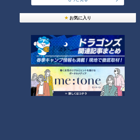
お気に入り
ランキング
RANKING
24時間
週間
月間
友廣アナの自転車旅｜愛知・蒲郡市へ！三河湾ぐる
っと125kmの自転車旅！【チャント！特集】
1
【全力！なにわ実験部～ナゴヤのギモン、ガチ検証
～】しらたきで作った豚バラミンチの油そば
2
今年も開催！「あったらいいな」をみんなで考える
小学生向けワークショップを大府市で開催
3