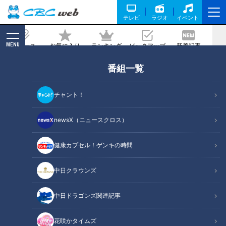
テレビ
ラジオ
イベント
MENU
ニュース
お気に入り
ランキング
ピックアップ
新着記事
CBC MAGAZINE
番組一覧
“神都・伊勢”の入り口だった「筋向橋」
の痕跡も…伊勢神宮や街を支えた「豊
チャント！
川」と「清川」の暗渠道から歴史を紐解
く
newsX（ニュースクロス）
健康カプセル！ゲンキの時間
記事に戻る
中日クラウンズ
中日ドラゴンズ関連記事
花咲かタイムズ