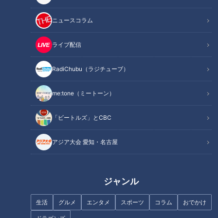
ニュースコラム
ライブ配信
RadiChubu（ラジチューブ）
記事に戻る
me:tone（ミートーン）
この記事を見たあなたへのおすすめ
「ビートルズ」とCBC
アジア大会 愛知・名古屋
【四国一周】軽トラ女子三田が
「どうしても愛車のソニカで通
ジャンル
松山から下道で一周！グルメ＆
りたい」富山県にある車
絶景ドライブ⑯
幅“1.48m制限”の隧道に道マニ
生活
グルメ
エンタメ
スポーツ
コラム
おでかけ
アが挑戦！