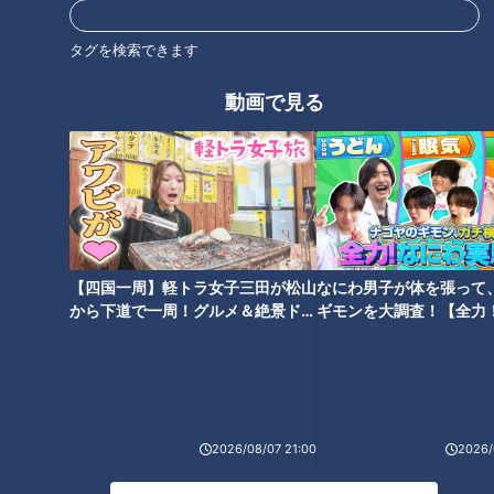
タグを検索できます
オススメ関連コンテンツ
動画で見る
遊園地へ行くために造られた
途中で途切れた“不可解な
【四国一周】軽トラ女子三田が松山
なにわ男子が体を張って
橋！？大阪・藤井寺市「玉手
道”！？地図から消える道も…愛
から下道で一周！グルメ＆絶景ドラ
ギモンを大調査！【全力
橋」の知られざる歴史とは？
知・岐阜の“橋にまつわる道”を
イブ⑳
験部～ナゴヤのギモン、
「玉手山遊園地」の痕跡を探す
調査
～】
旅
2026/08/07 21:00
2026/
なぜ森林の中に橋が？千葉県道
2棟の建物しかない人工島はな