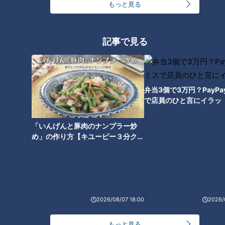
もっと見る
「生実本納線」の未開通区間か
ぜできた？静岡・浜名湖に浮か
ら謎を解明する旅
ぶ“小さすぎる謎の島”を調査
記事で見る
弁当3個で3万円？PayP
「箕面温泉スパーガーデン」に
で店員のひと言にイラッ
残るケーブルカーの“幻の遺
構”とは？静岡の廃隧道の痕跡
「いんげんと豚肉のナンプラー炒
も！後日調査で新情報が判明た
め」の作り方【キユーピー３分クッ
どる旅
キング】
2026/08/07 18:00
2026/
もっと見る