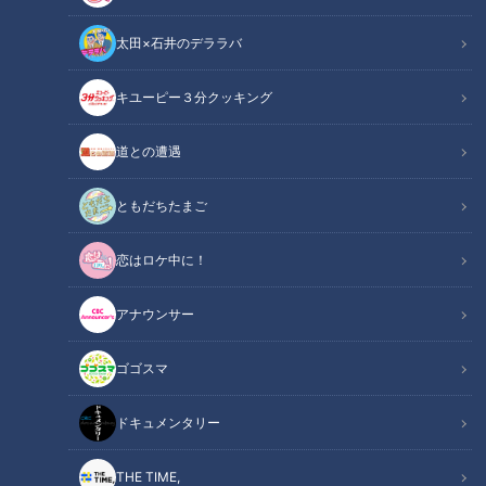
太田×石井のデララバ
キユーピー３分クッキング
道との遭遇
CBCテレビ『道との遭遇』
ともだちたまご
この記事の画像
（全10枚）
恋はロケ中に！
アナウンサー
ゴゴスマ
ドキュメンタリー
THE TIME,