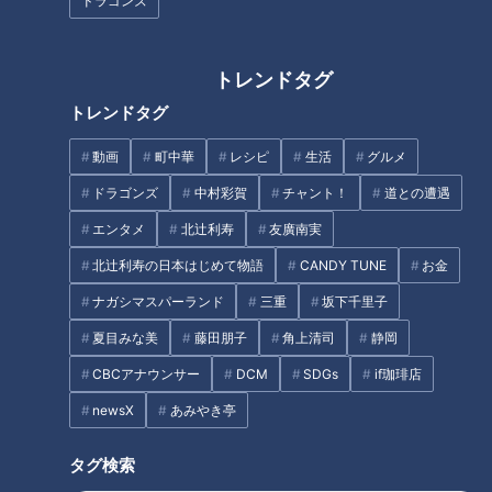
ドラゴンズ
トレンドタグ
トレンドタグ
【四国一周】軽トラ女子三田が
日本に数本しかない珍しい構造
松山から下道で一周！グルメ＆
の橋！？愛知県にある“構造美に
動画
町中華
レシピ
生活
グルメ
絶景ドライブ⑮
優れた橋”を巡る旅
ドラゴンズ
中村彩賀
チャント！
道との遭遇
エンタメ
北辻利寿
友廣南実
北辻利寿の日本はじめて物語
CANDY TUNE
お金
ナガシマスパーランド
三重
坂下千里子
【大阪】77年ぶりに発見！明治
「すごく弾力がある！」自分で
夏目みな美
藤田朋子
角上清司
静岡
時代に造られた幻の鉄道トンネ
釣った新鮮な“鳴門鯛”のお造り
CBCアナウンサー
DCM
SDGs
if珈琲店
ル！？
に感激！グラビアアイドル・三
田悠貴の軽トラ四国一周の旅
newsX
あみやき亭
タグ
タグ検索
エンタメ
ミキ
三重
道との遭遇