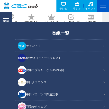
テレビ
ラジオ
イベント
MENU
ニュース
お気に入り
ランキング
ピックアップ
新着記事
CBC MAGAZINE
番組一覧
建設中の橋の内部へ潜入！トンネル発破
作業の体感も 愛知「設楽ダム」の建設
チャント！
で“造られる道”と“沈む道”を巡る旅
newsX（ニュースクロス）
記事に戻る
健康カプセル！ゲンキの時間
中日クラウンズ
中日ドラゴンズ関連記事
花咲かタイムズ