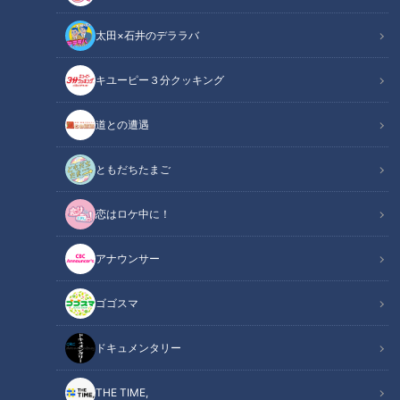
太田×石井のデララバ
キユーピー３分クッキング
CBCテレビ『道との遭遇』
道との遭遇
この記事の画像
（全9枚）
ともだちたまご
恋はロケ中に！
アナウンサー
ゴゴスマ
ドキュメンタリー
THE TIME,