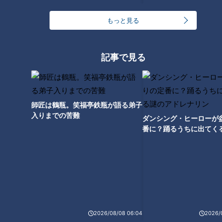
大床版は1枚約20トン！？東名
前「名豊道路・蒲郡バイパス」
高速リニューアル工事の裏側
に潜入！「豊沢トンネル」に隠
もっと見る
された秘密とは
記事で見る
廃キャバレーと廃浴場に特別潜
入！“東海一の歓楽街”と呼ばれ
師匠は鶴瓶。笑福亭鉄瓶が語る弟子
た「柳ヶ瀬」の歴史を紐解く旅
入りまでの苦難
ダンシング・ヒーローが
番に？踊るうちに出てく
レナリン
2026/08/08 06:04
2026/