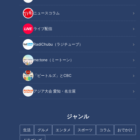
ニュースコラム
ライブ配信
記事に戻る
RadiChubu（ラジチューブ）
この記事を見たあなたへのおすすめ
me:tone（ミートーン）
「ビートルズ」とCBC
アジア大会 愛知・名古屋
愛知「設楽ダム」の建設で新た
ペーパードライバーを卒業した
に造られる道 2034年開通予定
い！12年間運転していないママ
ジャンル
の「新設楽大橋」とは
をお助け！
生活
グルメ
エンタメ
スポーツ
コラム
おでかけ