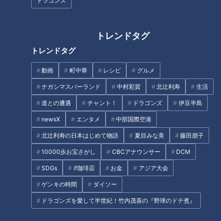
ドラゴンズ
トレンドタグ
波の浸食で崩落…荒れ果てた海
首都圏なのに砂利道の謎路地
トレンドタグ
岸沿いの廃道 断崖をくり抜い
埼玉県川口市の一角にある未舗
たトンネル群も
装の道を大調査！
動画
町中華
レシピ
グルメ
ナガシマスパーランド
中村彩賀
北辻利寿
生活
道との遭遇
チャント！
ドラゴンズ
伊豆半島
newsX
エンタメ
中部国際空港
北辻利寿の日本はじめて物語
夏目みな美
藤田朋子
横浜はかつて川だった「暗渠
「収入証紙」を廃止する動きが
道」が多い！？川と橋の痕跡が
10000歩お宝さがし
CBCアナウンサー
DCM
加速、オンライン決済の波は
残る暗渠道を探索
SDGs
if珈琲店
お金
アジア大会
「収入印紙」へも？
ゲンキの時間
ダイソー
タグ
ドラゴンズを愛して半世紀！竹内茂喜の『野球のドテ煮』
エンタメ
ミキ
愛知
道との遭遇