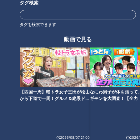
タグ検索
オススメ関連コンテンツ
タグを検索できます
動画で見る
静岡・伊豆高原に眠る巨大な“廃
「これは鳥肌たつ！」静岡県の
ループ橋”…知られざる悲しい歴
山中に眠る素掘り隧道 明治初
史とは？日本で唯一の“逆転式一
期に造られた「牛ヶ谷の地道」
【四国一周】軽トラ女子三田が松山
なにわ男子が体を張って
方通行”の橋も
とは
から下道で一周！グルメ＆絶景ドラ
ギモンを大調査！【全力
イブ⑳
験部～ナゴヤのギモン、
～】
クレーンでミリ単位の調整！巨
約半世紀かけて完成！？開通直
2026/08/07 21:00
2026/