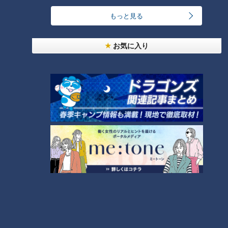
もっと見る
ランキング
お気に入り
RANKING
24時間
週間
月間
ゴスペラーズ酒井雄二が語る、音頭とあんこの魅力
中村彩賀の10000歩お宝さがし｜グルメ＆名所！
雨の三重・四日市市でお宝探し【チャント！特集】
2
1
「豆腐と天かすの卵とじ丼」の作り方【キユーピー
３分クッキング】
3