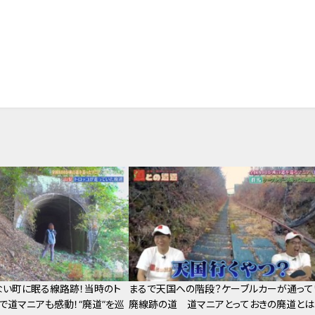
い町に眠る線路跡！当時のト
まるで天国への階段？ケーブルカーが通って
で道マニアも感動！“廃道”を巡
廃線跡の道 道マニアとっておきの廃道とは