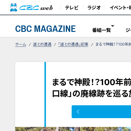
テレビ
ラジオ
イベント・
CBC MAGAZINE
番組一覧
ジ
ホーム
道との遭遇
「道との遭遇」記事
まるで神殿！？100
まるで神殿！？100年
口線」の廃線跡を巡る