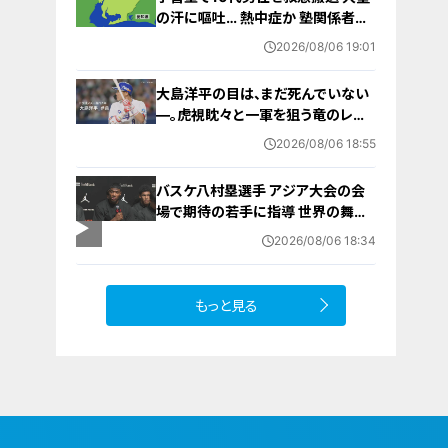
の汗に嘔吐… 熱中症か 塾関係者が
消防に通報 名古屋
2026/08/06 19:01
大島洋平の目は、まだ死んでいない
―。虎視眈々と一軍を狙う竜のレジ
ェンドが明かした現状とドラゴンズ
2026/08/06 18:55
への思い
バスケ八村塁選手 アジア大会の会
場で期待の若手に指導 世界の舞台
で戦うために… 愛知国際アリーナ
2026/08/06 18:34
もっと見る