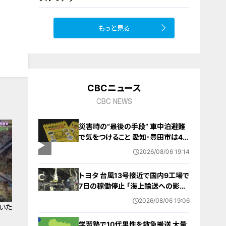
もっと見る
10
CBCニュース
CBC NEWS
災害時の“最後の手段” 車中泊避難
で気をつけること 愛知･豊田市は4年
前からマニュアル作成 最悪の場合
2026/08/06 19:14
死に至る｢エコノミークラス症候群｣
にならないために
トヨタ 台風13号接近で国内9工場で
7日の稼働停止 ｢海上輸送への影響
を踏まえ判断｣ 夏季連休明けの17日
2026/08/06 19:06
いた
から再開予定
学習塾で10代男性を救急搬送 大量