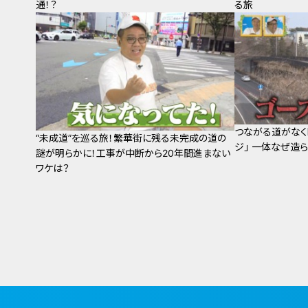
通！？
る旅
つながる道がなく
“未成道”を巡る旅！繁華街に残る未完成の道の
ジ」 一体なぜ造
謎が明らかに！工事が中断から20年間進まない
ワケは？