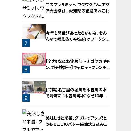
コスプレサミット、ワクワクさん、アジ
ア大会楽曲…愛知県の話題あれこれ
今年も開催！「あったらいいな」をみ
んなで考える 小学生向けワークショ
7
ップを大府市で開催
6
【全力！なにわ実験部～ナゴヤのギモ
ン、ガチ検証～】キャロットフレンチ
8
ロースト
【特集】名古屋の堀川を木曽川の水
で清流に “木曽川導水”なぜ16年ぶ
9
り？【newsX】
美味しさと栄養、ダブルでアップ！と
うもろこしのバター醤油炊き込みご
飯