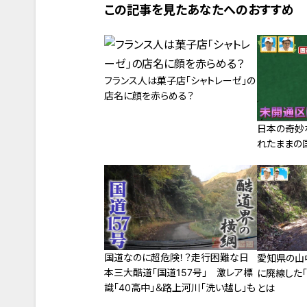
この記事を見たあなたへのおすすめ
フランス人は菓子店「シャトレーゼ」の
店名に顔を赤らめる？
日本の奇妙
れたままの国
国道なのに超危険！？走行困難な日
愛知県の山
本三大酷道「国道157号」 激レア標
に廃線した
識「40高中」＆路上河川「洗い越し」も
とは