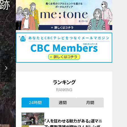
ランキング
RANKING
24時間
週間
月間
「人を狂わせる魅力がある」道マニ
ア・鹿取茂雄が惚れ込んだレンガの