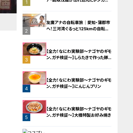
1
橋梁とは？未公開の道3選
友廣アナの自転車旅｜愛知・蒲郡市
へ！三河湾ぐるっと125kmの自転車
2
旅！【チャント！特集】
【全力！なにわ実験部～ナゴヤのギモ
ン、ガチ検証～】しらたきで作った豚
3
バラミンチの油そば
【全力！なにわ実験部～ナゴヤのギモ
ン、ガチ検証～】にんじんプリン
4
【全力！なにわ実験部～ナゴヤのギモ
ン、ガチ検証～】大橋特製お好み焼き
5