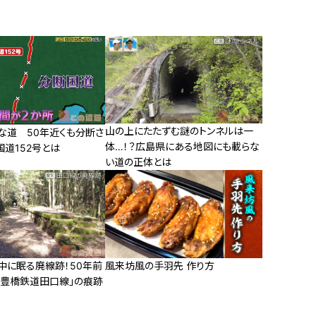
山の上にたたずむ謎のトンネルは一
な道 50年近くも分断さ
体…！？広島県にある地図にも載らな
道152号とは
い道の正体とは
中に眠る廃線跡！50年前
風来坊風の手羽先 作り方
「豊橋鉄道田口線」の痕跡