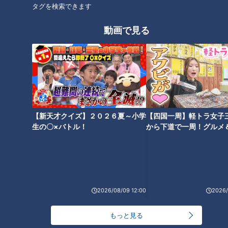
タグを検索できます
動画で見る
「誰からも相手にされない感じ
側道から見た高速道路が壮大！
がいい」昔は川だった？市街地
高速道路を見下ろすことができ
に眠る“暗渠道”に感じるロマン
る絶景スポットも
【新天才クイズ】２０２６夏～小学
【四国一周】軽トラ女子
生の〇×バトル！
から下道で一周！グルメ
イブ⑳
伊豆半島最古の隧道で遭遇した
一度入ると通り抜けられない
のはフクロウ！？ 道マニアも
道！？謎の横穴があるトンネ
「初めて見た」という奇跡の瞬
ル！？WEB漫画家やしろあずき
2026/08/09 12:00
2026/
間
と奇道を巡る！
もっと見る