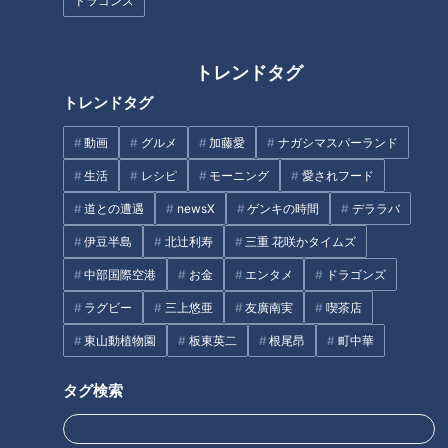
ドラゴンズ
車で通れない！幅48cmの狭す
ブとその内側の集落を巡る
ぎる車道
トレンドタグ
トレンドタグ
動画
グルメ
加藤愛
ナガシマスパーランド
生活
レシピ
モーニング
愛されフード
廃キャバレーと廃浴場に特別潜
全国に2カ所しかない高速道路
道との遭遇
newsX
ゲンキの時間
デララバ
入！“東海一の歓楽街”と呼ばれ
の廃道 山梨県“中央道”の側道
た「柳ヶ瀬」の歴史を紐解く旅
に残る旧本線とは
伊豆半島
北辻利寿
三重 花咲かタイムズ
中部国際空港
お金
エンタメ
ドラゴンズ
タグ
ラグビー
三上悠亜
友廣南実
喫茶店
エンタメ
ミキ
道との遭遇
東山動植物園
板東英二
根尾昂
町中華
タグ検索
オススメ関連コンテンツ