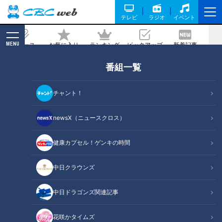
テレビ
ラジオ
イベント
MENU
ニュース
お気に入り
ランキング
ピックアップ
新着記事
CBC MAGAZINE
番組一覧
クレーンでミリ単位の調整！巨大床版は
1枚約20トン！？東名高速リニューアル
チャント！
工事の裏側
newsX（ニュースクロス）
記事に戻る
健康カプセル！ゲンキの時間
中日クラウンズ
中日ドラゴンズ関連記事
花咲かタイムズ