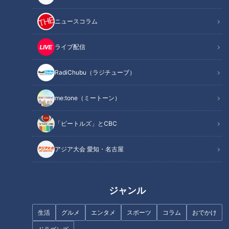
記事に戻る
ニュースコラム
この記事を見たあなたへのおすすめ
ライブ配信
RadiChubu（ラジチューブ）
me:tone（ミートーン）
「ビートルズ」とCBC
愛知「設楽ダム」の建設で新た
「日本一狭い車線は何セン
に造られる道 2034年開通予定
チ？」道マニアがマニアックな
アジア大会 愛知・名古屋
の「新設楽大橋」とは
道クイズに挑戦！知られざるプ
ライベート道探索秘話も
ジャンル
生活
グルメ
エンタメ
スポーツ
コラム
おでかけ
日本一狭い！？車線があるのに
【名阪国道】奈良のオメガカー