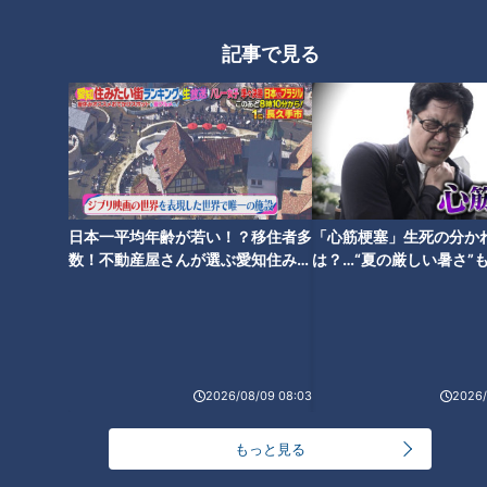
記事で見る
鉄道と車の両方が通っていた隧
道！？なぜ隧道に階段が？神奈
川県にある“謎の隧道”を道マニ
アが解き明かす！
日本一平均年齢が若い！？移住者多
「心筋梗塞」生死の分か
数！不動産屋さんが選ぶ愛知住みた
は？…“夏の厳しい暑さ”
い街ランキング1位は？
に！発症前のキケンなサ
法
2026/08/09 08:03
2026/
もっと見る
ランキング