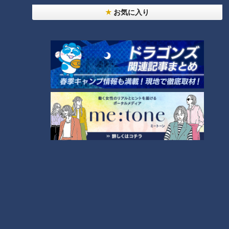
RANKING
お気に入り
24時間
週間
月間
NEW
「心筋梗塞」生死の分かれ道は？…“夏の厳しい暑
1
さ”もきっかけに！発症前のキケンなサインと対処
法
NEW
モーニング娘。‘26井上春華がハロメンで仲良くし
たいと思っている人は？
「すごい痩せましたね！」…世界一楽なスクワッ
ト！？ダイエットのスペシャリストに学ぶ「無理な
3
くやせる方法」
大学のサークルで増える？複数のスポーツを融合さ
せた「ピックルボール」
2