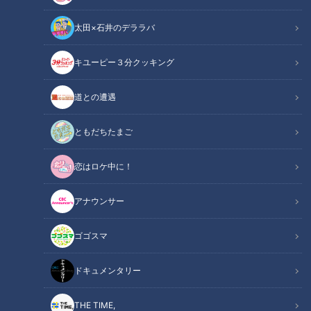
太田×石井のデララバ
キユーピー３分クッキング
クレーンでミリ単位の調整！巨大床版は1枚約20トン！？東名高速リニ
道との遭遇
ューアル工事の裏側
ともだちたまご
この記事の画像
（全6枚）
恋はロケ中に！
アナウンサー
ゴゴスマ
ドキュメンタリー
THE TIME,