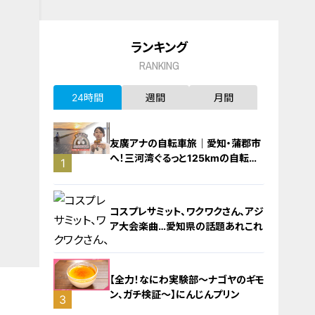
ランキング
RANKING
24時間
週間
月間
友廣アナの自転車旅｜愛知・蒲郡市
へ！三河湾ぐるっと125kmの自転車
1
旅！【チャント！特集】
コスプレサミット、ワクワクさん、アジ
ア大会楽曲…愛知県の話題あれこれ
【全力！なにわ実験部～ナゴヤのギモ
ン、ガチ検証～】にんじんプリン
3