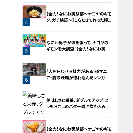
2
【全力！なにわ実験部～ナゴヤのギモ
ン、ガチ検証～】しらたきで作った豚
4
バラミンチの油そば
なにわ男子が体を張って、ナゴヤの
ギモンを大調査！【全力！なにわ実験
5
部～ナゴヤのギモン、ガチ検証～】
「人を狂わせる魅力がある」道マニ
ア・鹿取茂雄が惚れ込んだレンガの
6
橋梁とは？未公開の道3選
美味しさと栄養、ダブルでアップ！と
うもろこしのバター醤油炊き込みご
飯
【全力！なにわ実験部～ナゴヤのギモ