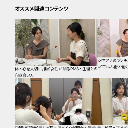
オススメ関連コンテンツ
女性アナのランチ
い”ごはん術と働
体と心を大切に。働く女性が語るPMSと生理との
向き合い方
【特別座談会】テレビ局ヘアメイクが明かす舞台
テレビ局ヘアメイ