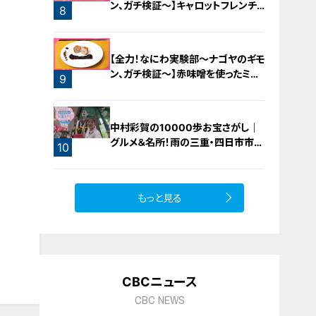
ン、ガチ検証～】キャロットフレンチ
8
ロースト
7
【全力！なにわ実験部～ナゴヤのギモ
ン、ガチ検証～】赤味噌を使ったミル
9
フィーユ味噌トンカツ
中村彩賀の10000歩お宝さがし｜
グルメ＆名所！雨の三重・四日市市で
10
お宝探し【チャント！特集】
もっと見る
CBCニュース
CBC NEWS