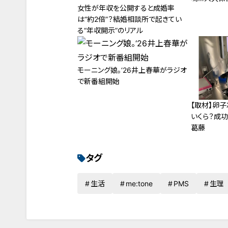
女性が年収を公開すると成婚率
は“約2倍”？結婚相談所で起きてい
る“年収開示”のリアル
モーニング娘。‘26井上春華がラジオ
で新番組開始
【取材】卵
いくら？成
葛藤
タグ
生活
me:tone
PMS
生理