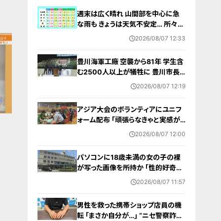
週末は広く晴れ 山間部を中心に急
な雨も きょうは天気不安定… 所々で
雨予想 愛知･名古屋･岐阜･三重の天
2026/08/07 12:33
気予報（8/7 昼）
豊川海軍工廠 空襲から81年 学生含
む2500人以上が犠牲に 豊川市長
｢恒久平和に向けて全力を尽くす｣ 平
2026/08/07 12:19
和祈念式典で誓う
アジア大会のボランティアにユニフ
ォーム配布 ｢頑張らなきゃと実感が
湧いた｣ 名古屋･中区の愛知県体育
2026/08/07 12:00
館
パソコンに18歳未満の女の子の裸
が写った画像を所持か ｢性的好奇心
を満たす目的｣ 小学校講師の38歳
2026/08/07 11:57
男を逮捕 自宅からはAIで生成したと
みられる性的画像も
男性を救った携帯ショップ店員の機
転 ｢まさか自分が…｣ “ニセ警察詐