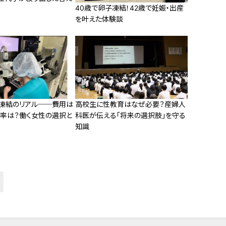
40歳で卵子凍結！42歳で妊娠・出産
を叶えた体験談
子凍結のリアル──費用は
高校生に性教育はなぜ必要？産婦人
功率は？働く女性の選択と
科医が伝える「将来の選択肢」を守る
知識